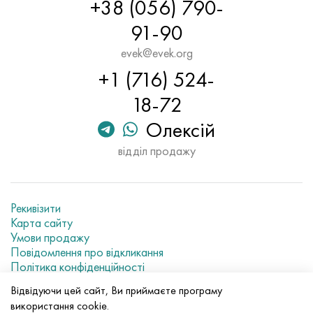
+38 (056) 790-
91-90
evek@evek.org
+1 (716) 524-
18-72
Олексій
відділ продажу
Рекивізити
Карта сайту
Умови продажу
Повідомлення про відкликання
Політика конфіденційності
Current metal prices
Відвідуючи цей сайт, Ви приймаєте програму
використання cookie.
© 2007–2026 «Evek GmbH»