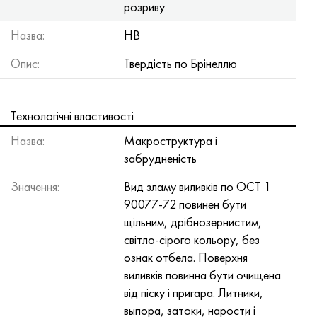
розриву
Нимоник 90
Труба прецизійна
Лист, круг, дріт Н70МФВ
AM-350 - ams 5548
45Х14Н14В2М
ас35г2, 36smnpb14, 1.0765
Назва:
HB
Нимоник 263
AM-355 - ams 5547
50Х14МФ
38х2н2ма, 34CrNiMo6, 40NiCrMo7
Опис:
Твердість по Брінеллю
Haynes 25
Сustom 450® - uns S45000
65Х13
40хн2ма, 34CrNiMo4, 36hnm
Хайнс 188
Greek Ascoloy 418
90Х18МФ
38ХС, 37hs
Технологічні властивості
Назва:
Макроструктура і
Haynes 230
Труба корозійно-стійка
95Х18
38ХА, 37Cr4, aisi 5135
забрудненість
Хастеллой b2
38ХН3МФА, 35nicrmov12-5
Значення:
Вид зламу виливків по ОСТ 1
90077-72 повинен бути
Хастеллой b3
40Г, 40Mn4, aisi 1035
щільним, дрібнозернистим,
світло-сірого кольору, без
Хастеллой c4
38ХМ, 42CrMo4, aisi 1.7225
ознак отбела. Поверхня
виливків повинна бути очищена
Хастеллой c22
40ХН, 36NiCr6, aisi 3135
від піску і пригара. Литники,
выпора, затоки, нарости і