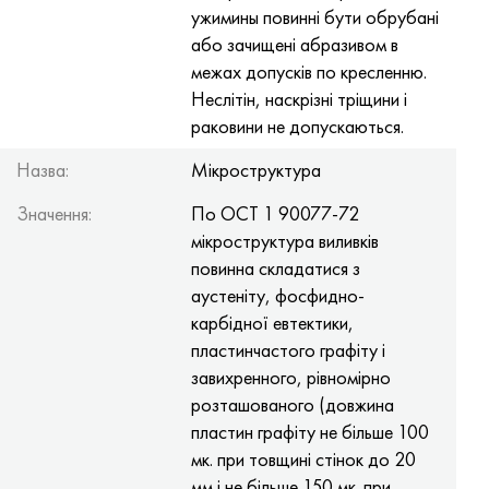
Хастеллой C-276
40ХФА, 1.7223, aisi 4142
ужимины повинні бути обрубані
або зачищені абразивом в
Хастеллой C2000
45Х, 45h, 1.7035
межах допусків по кресленню.
Неслітін, наскрізні тріщини і
Хастеллой 3
45ХН2МФА, k2425, 45hnmf
раковини не допускаються.
Назва:
Мікроструктура
Хастеллой x
А40Г, 44smn28, 1.0762, 46s20
Значення:
По ОСТ 1 90077-72
Удимет 500
мікроструктура виливків
повинна складатися з
Удимет 720
аустеніту, фосфидно-
карбідної евтектики,
пластинчастого графіту і
завихренного, рівномірно
розташованого (довжина
пластин графіту не більше 100
мк. при товщині стінок до 20
мм і не більше 150 мк. при