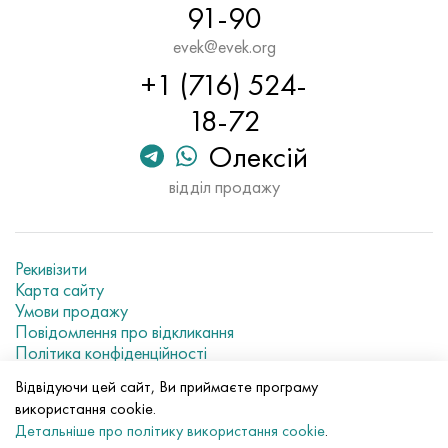
91-90
evek@evek.org
+1 (716) 524-
18-72
Олексій
відділ продажу
Рекивізити
Карта сайту
Умови продажу
Повідомлення про відкликання
Політика конфіденційності
Current metal prices
Відвідуючи цей сайт, Ви приймаєте програму
використання cookie.
© 2007–2026 «Evek GmbH»
Детальніше про політику використання cookie
.
Використання матеріалів сайту без прямого посилання