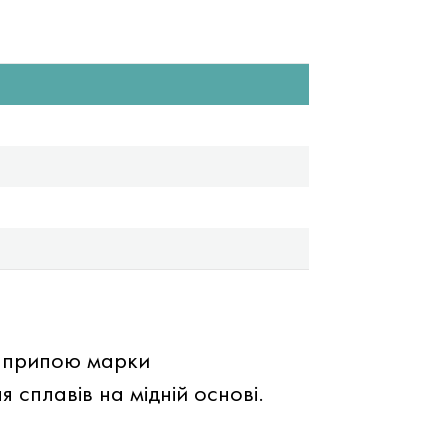
1
у припою марки
сплавів на мідній основі.