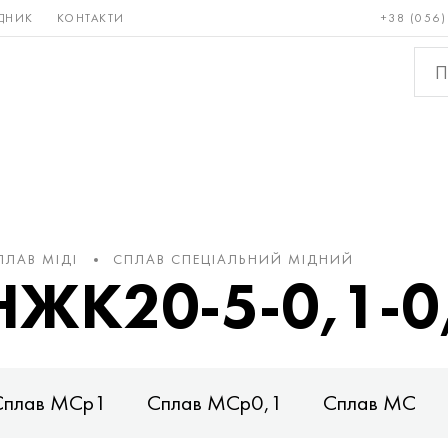
ДНИК
КОНТАКТИ
+38 (056)
Рідкісні і
Бронза, мідь,
Кольо
тугоплавкі
латунь
мета
ПЛАВ МІДІ
СПЛАВ СПЕЦІАЛЬНИЙ МІДНИЙ
НЖК20-5-0,1-0
Сплав МСр1
Сплав МСр0,1
Сплав МС