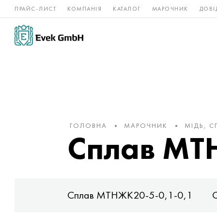
ПРАЙС-ЛИСТ
КОМПАНІЯ
КАТАЛОГ
МАРОЧНИК
ДОВІ
Нікелеві
Титан
нержавійка
сплави
ГОЛОВНА
МАРОЧНИК
МІДЬ, С
Сплав МТ
4-6-0,75)
Сплав МТНЖК20-5-0,1-0,1