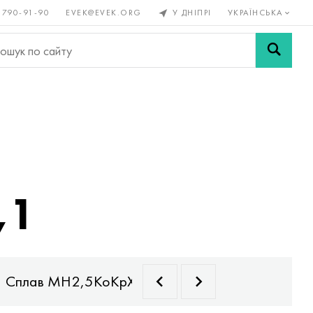
 790-91-90
EVEK@EVEK.ORG
У ДНІПРІ
УКРАЇНСЬКА
рові
Легована
Сітки і
ли
сталь
з'єднання
,1
Сплав МН2,5КоКрХ
Сплав МЛ0,2
Спла