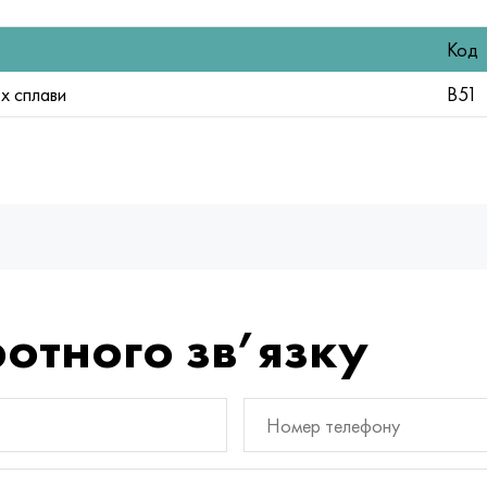
Код
їх сплави
В51
отного зв’язку