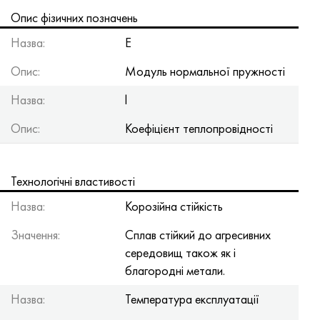
Хастеллой C-276
40ХФА, 1.7223, aisi 4142
Опис фізичних позначень
Назва:
Е
Хастеллой C2000
45Х, 45h, 1.7035
Опис:
Модуль нормальної пружності
Хастеллой 3
45ХН2МФА, k2425, 45hnmf
Назва:
l
Хастеллой x
А40Г, 44smn28, 1.0762, 46s20
Опис:
Коефіцієнт теплопровідності
Удимет 500
Технологічні властивості
Удимет 720
Назва:
Корозійна стійкість
Значення:
Сплав стійкий до агресивних
середовищ також як і
благородні метали.
Назва:
Температура експлуатації