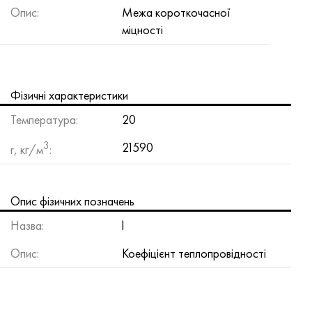
Хастеллой C-276
40ХФА, 1.7223, aisi 4142
Опис:
Межа короткочасної
міцності
Хастеллой C2000
45Х, 45h, 1.7035
Хастеллой 3
45ХН2МФА, k2425, 45hnmf
Фізичні характеристики
Хастеллой x
А40Г, 44smn28, 1.0762, 46s20
Температура:
20
3
21590
Удимет 500
r, кг/м
:
Удимет 720
Опис фізичних позначень
Назва:
l
Опис:
Коефіцієнт теплопровідності