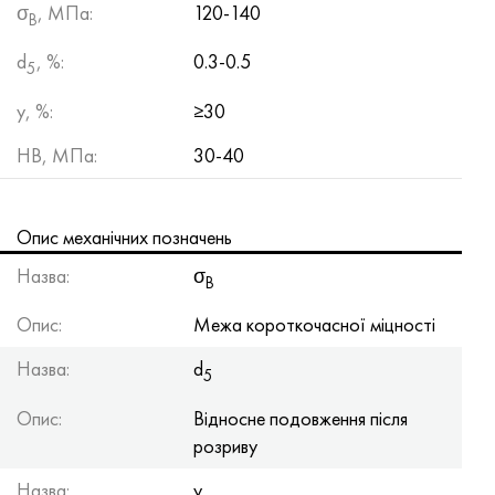
σ
, МПа:
120-140
Хастеллой C-276
40ХФА, 1.7223, aisi 4142
B
d
, %:
0.3-0.5
Хастеллой C2000
45Х, 45h, 1.7035
5
y, %:
≥30
Хастеллой 3
45ХН2МФА, k2425, 45hnmf
HB, МПа:
30-40
Хастеллой x
А40Г, 44smn28, 1.0762, 46s20
Удимет 500
Опис механічних позначень
Назва:
σ
B
Удимет 720
Опис:
Межа короткочасної міцності
Назва:
d
5
Опис:
Відносне подовження після
розриву
Назва:
y