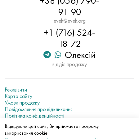
+38 (056) 790-
91-90
evek@evek.org
+1 (716) 524-
18-72
Олексій
відділ продажу
Рекивізити
Карта сайту
Умови продажу
Повідомлення про відкликання
Політика конфіденційності
Current metal prices
Відвідуючи цей сайт, Ви приймаєте програму
використання cookie.
© 2007–2026 «Evek GmbH»