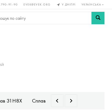
 790-91-90
EVEK@EVEK.ORG
У ДНІПРІ
УКРАЇНСЬКА
рові
Легована
Сітки і
ли
сталь
з'єднання
ИЙ
ав 31Н8Х
Сплав 40НКМ
Сплав 33Н5Х