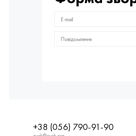
+38 (056) 790-91-90
evek@evek.org