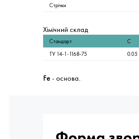
Стрічки
Хімічний склад
Стандарт
C
TУ 14-1-1168-75
0.05
Fe
- основа.
Форма звор