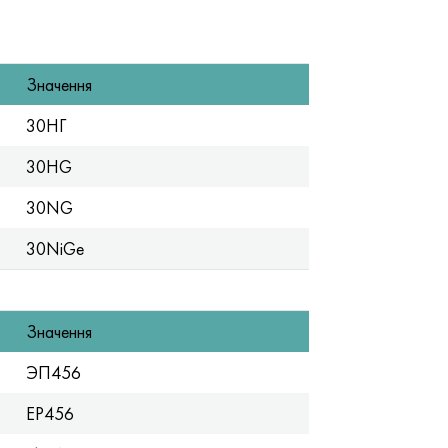
Значення
30НГ
30HG
30NG
30NiGe
Значення
ЭП456
EP456