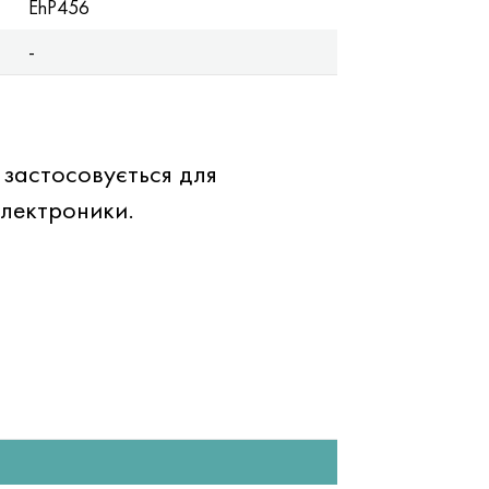
EhP456
-
 застосовується для
электроники.