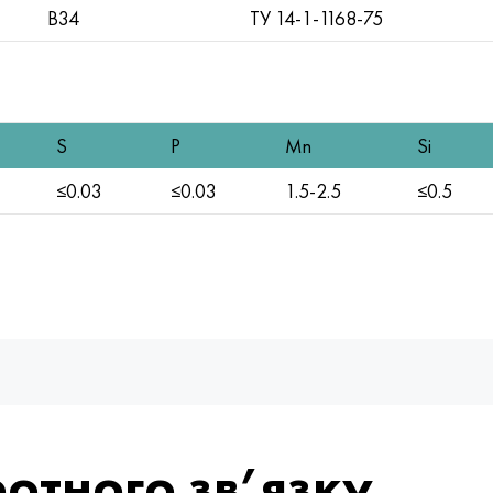
В34
TУ 14-1-1168-75
S
P
Mn
Si
≤0.03
≤0.03
1.5-2.5
≤0.5
отного зв’язку