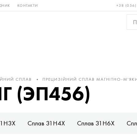
ДНИК
КОНТАКТИ
+38 (056)
Рідкісні і
Бронза, мідь,
Кольо
тугоплавкі
латунь
мета
ІЙНИЙ СПЛАВ
ПРЕЦИЗІЙНИЙ СПЛАВ МАГНІТНО-М'ЯК
Г (ЭП456)
31Н3Х
Сплав 31Н4Х
Сплав 31Н6Х
Спл