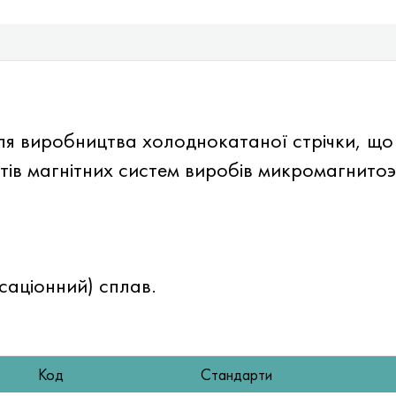
для виробництва холоднокатаної стрічки, що
нтів магнітних систем виробів микромагнито
саціонний) сплав.
Код
Стандарти