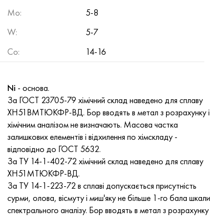
Нимоник 90
Труба прецизійна
Лист, круг, дріт Н70МФВ
AM-350 - ams 5548
45Х14Н14В2М
ас35г2, 36smnpb14, 1.0765
Mo
:
5-8
Нимоник 263
AM-355 - ams 5547
50Х14МФ
38х2н2ма, 34CrNiMo6, 40NiCrMo7
W
:
5-7
Co
:
14-16
Haynes 25
Сustom 450® - uns S45000
65Х13
40хн2ма, 34CrNiMo4, 36hnm
Хайнс 188
Greek Ascoloy 418
90Х18МФ
38ХС, 37hs
Ni
- основа.
За ГОСТ 23705-79 хімічний склад наведено для сплаву
Haynes 230
Труба корозійно-стійка
95Х18
38ХА, 37Cr4, aisi 5135
ХН51ВМТЮКФР-ВД. Бор вводять в метал з розрахунку і
хімічним аналізом не визначають. Масова частка
Хастеллой b2
38ХН3МФА, 35nicrmov12-5
залишкових елементів і відхилення по хімскладу -
відповідно до ГОСТ 5632.
Хастеллой b3
40Г, 40Mn4, aisi 1035
За ТУ 14-1-402-72 хімічний склад наведено для сплаву
ХН51МТЮКФР-ВД.
Хастеллой c4
38ХМ, 42CrMo4, aisi 1.7225
За ТУ 14-1-223-72 в сплаві допускається присутність
сурми, олова, вісмуту і миш'яку не більше 1-го бала шкали
Хастеллой c22
40ХН, 36NiCr6, aisi 3135
спектрального аналізу. Бор вводять в метал з розрахунку