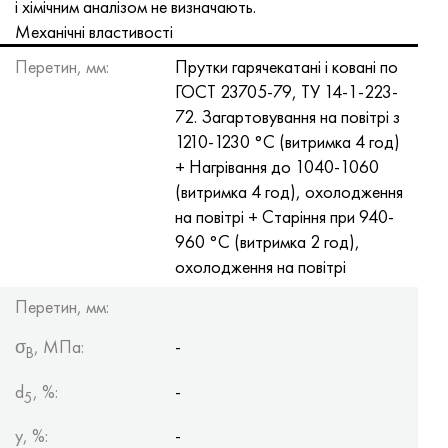
і хімічним аналізом не визначають.
Хастеллой C-276
40ХФА, 1.7223, aisi 4142
Механічні властивості
Хастеллой C2000
45Х, 45h, 1.7035
Перетин, мм:
Прутки гарячекатані і ковані по
ГОСТ 23705-79, ТУ 14-1-223-
Хастеллой 3
45ХН2МФА, k2425, 45hnmf
72. Загартовування на повітрі з
1210-1230 °С (витримка 4 год)
Хастеллой x
А40Г, 44smn28, 1.0762, 46s20
+ Нагрівання до 1040-1060
(витримка 4 год), охолодження
Удимет 500
на повітрі + Старіння при 940-
960 °С (витримка 2 год),
Удимет 720
охолодження на повітрі
Перетин, мм:
σ
, МПа:
-
B
d
, %:
-
5
y, %:
-