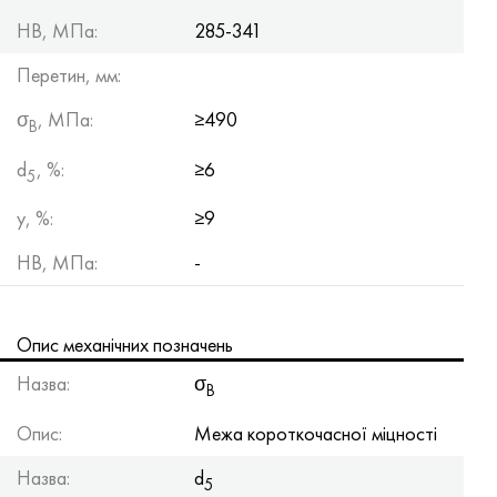
HB, МПа:
285-341
Перетин, мм:
σ
, МПа:
≥490
B
d
, %:
≥6
5
y, %:
≥9
HB, МПа:
-
Опис механічних позначень
Назва:
σ
B
Опис:
Межа короткочасної міцності
Назва:
d
5