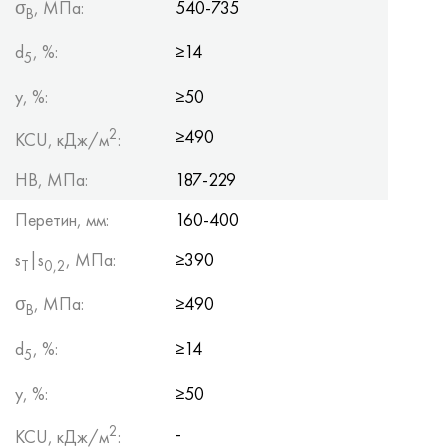
σ
, МПа:
540-735
B
d
, %:
≥14
5
y, %:
≥50
2
≥490
KCU, кДж/м
:
HB, МПа:
187-229
Перетин, мм:
160-400
s
|s
, МПа:
≥390
Т
0,2
σ
, МПа:
≥490
B
d
, %:
≥14
5
y, %:
≥50
2
-
KCU, кДж/м
: