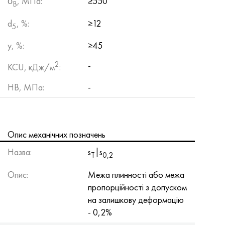
σ
, МПа:
≥550
B
d
, %:
≥12
5
y, %:
≥45
2
-
KCU, кДж/м
:
HB, МПа:
-
Опис механічних позначень
Назва:
s
|s
Т
0,2
Опис:
Межа плинності або межа
пропорційності з допуском
на залишкову деформацію
- 0,2%