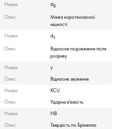
Назва:
σ
B
Опис:
Межа короткочасної
міцності
Назва:
d
5
Опис:
Відносне подовження після
розриву
Назва:
y
Опис:
Відносне звуження
Назва:
KCU
Опис:
Ударна в'язкість
Назва:
HB
Опис:
Твердість по Брінеллю