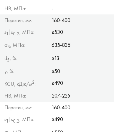
HB, МПа:
-
Перетин, мм:
160-400
s
|s
, МПа:
≥530
Т
0,2
σ
, МПа:
635-835
B
d
, %:
≥13
5
y, %:
≥50
2
≥490
KCU, кДж/м
:
HB, МПа:
207-225
Перетин, мм:
160-400
s
|s
, МПа:
≥490
Т
0,2