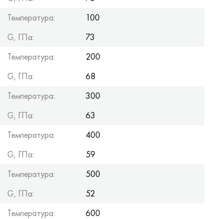
Хастеллой C-276
40ХФА, 1.7223, aisi 4142
Температура:
100
Хастеллой C2000
45Х, 45h, 1.7035
G, ГПа:
73
Хастеллой 3
45ХН2МФА, k2425, 45hnmf
Температура:
200
G, ГПа:
68
Хастеллой x
А40Г, 44smn28, 1.0762, 46s20
Температура:
300
Удимет 500
G, ГПа:
63
Удимет 720
Температура:
400
G, ГПа:
59
Температура:
500
G, ГПа:
52
Температура:
600