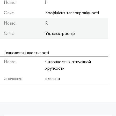
Назва:
l
Опис:
Коефіцієнт теплопровідності
Назва:
R
Опис:
Уд. електроопір
Технологічні властивості
Назва:
Склонность к отпускной
хрупкости
Значення:
схильна