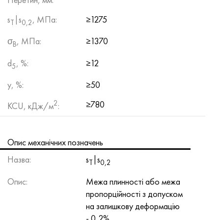
s
|s
, МПа:
≥1275
Т
0,2
σ
, МПа:
≥1370
B
d
, %:
≥12
5
y, %:
≥50
2
≥780
KCU, кДж/м
:
Опис механічних позначень
Назва:
s
|s
Т
0,2
Опис:
Межа плинності або межа
пропорційності з допуском
на залишкову деформацію
- 0,2%