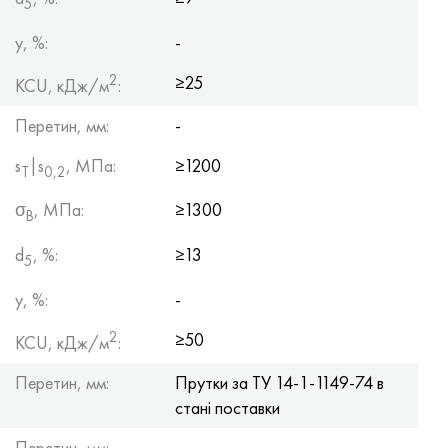
5
y, %:
-
2
≥25
KCU, кДж/м
:
Перетин, мм:
-
s
|s
, МПа:
≥1200
Т
0,2
σ
, МПа:
≥1300
B
d
, %:
≥13
5
y, %:
-
2
≥50
KCU, кДж/м
:
Перетин, мм:
Прутки за ТУ 14-1-1149-74 в
стані поставки
Перетин, мм: