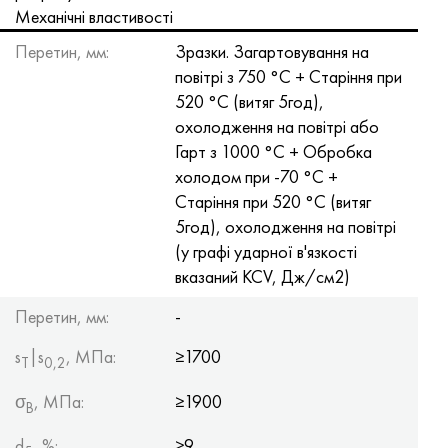
Хастеллой C-276
40ХФА, 1.7223, aisi 4142
Механічні властивості
Перетин, мм:
Зразки. Загартовування на
Хастеллой C2000
45Х, 45h, 1.7035
повітрі з 750 °С + Старіння при
520 °С (витяг 5год),
Хастеллой 3
45ХН2МФА, k2425, 45hnmf
охолодження на повітрі або
Гарт з 1000 °С + Обробка
Хастеллой x
А40Г, 44smn28, 1.0762, 46s20
холодом при -70 °С +
Старіння при 520 °С (витяг
Удимет 500
5год), охолодження на повітрі
(у графі ударної в'язкості
Удимет 720
вказаний KCV, Дж/см2)
Перетин, мм:
-
s
|s
, МПа:
≥1700
Т
0,2
σ
, МПа:
≥1900
B
d
, %:
≥9