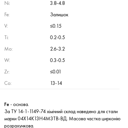
Ni
Нимоник 90
Труба прецизійна
Лист, круг, дріт Н70МФВ
AM-350 - ams 5548
45Х14Н14В2М
ас35г2, 36smnpb14, 1.0765
:
3.8-4.8
Fe
:
Залишок
Нимоник 263
AM-355 - ams 5547
50Х14МФ
38х2н2ма, 34CrNiMo6, 40NiCrMo7
V
:
≤0.15
Haynes 25
Сustom 450® - uns S45000
65Х13
40хн2ма, 34CrNiMo4, 36hnm
Ti
:
0.2-0.5
Хайнс 188
Greek Ascoloy 418
90Х18МФ
38ХС, 37hs
Mo
:
2.6-3.2
W
Haynes 230
Труба корозійно-стійка
95Х18
38ХА, 37Cr4, aisi 5135
:
0.3-0.5
Zr
:
≤0.01
Хастеллой b2
38ХН3МФА, 35nicrmov12-5
Co
:
13-14
Хастеллой b3
40Г, 40Mn4, aisi 1035
Хастеллой c4
38ХМ, 42CrMo4, aisi 1.7225
Fe
- основа.
За ТУ 14-1-1149-74 хімічний склад наведено для стали
Хастеллой c22
40ХН, 36NiCr6, aisi 3135
марки 04Х14К13Н4М3ТВ-ВД. Масова частка цирконію
розрахункова.