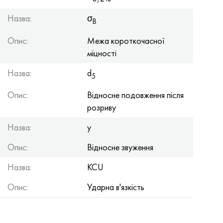
Назва:
σ
B
Опис:
Межа короткочасної
міцності
Назва:
d
5
Опис:
Відносне подовження після
розриву
Назва:
y
Опис:
Відносне звуження
Назва:
KCU
Опис:
Ударна в'язкість