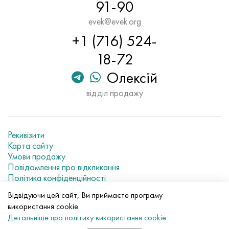
91-90
evek@evek.org
+1 (716) 524-
18-72
Олексій
відділ продажу
Рекивізити
Карта сайту
Умови продажу
Повідомлення про відкликання
Політика конфіденційності
Current metal prices
Відвідуючи цей сайт, Ви приймаєте програму
використання cookie.
© 2007–2026 «Evek GmbH»
Детальніше про політику використання cookie
.
Використання матеріалів сайту без прямого посилання