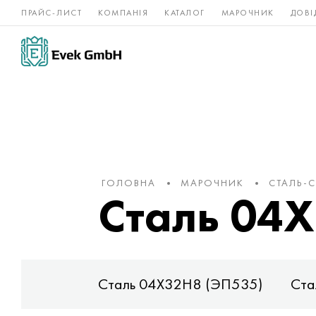
ПРАЙС-ЛИСТ
КОМПАНІЯ
КАТАЛОГ
МАРОЧНИК
ДОВІ
Нікелеві
Титан
нержавійка
сплави
ГОЛОВНА
МАРОЧНИК
СТАЛЬ-
Сталь 04
 (ВНС-40)
Сталь 04Х32Н8 (ЭП535)
Ста