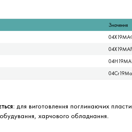
Значення
04Х19МА
04X19MA
04H19MA
04Cr19Mo
ться
: для виготовлення поглинаючих пласти
обудування, харчового обладнання.