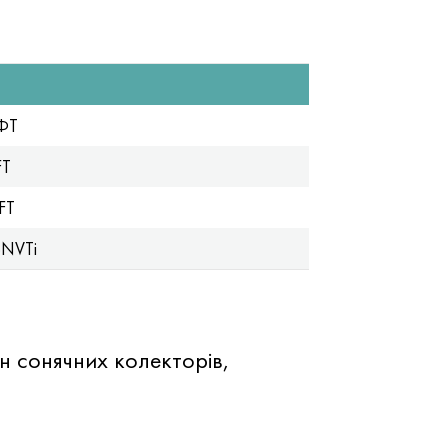
ФТ
FT
FT
NVTi
н сонячних колекторів,