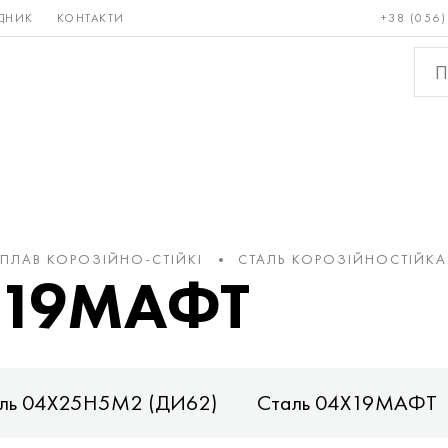
ДНИК
КОНТАКТИ
+38 (056)
Рідкісні і
Бронза, мідь,
Кольо
тугоплавкі
латунь
мета
СПЛАВ КОРОЗІЙНО-СТІЙКІ
СТАЛЬ КОРОЗІЙНОСТІЙКА
Х19МАФТ
ль 04Х25Н5М2 (ДИ62)
Сталь 04Х19МАФТ