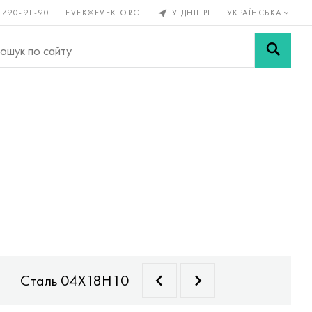
 790-91-90
EVEK@EVEK.ORG
У ДНІПРІ
УКРАЇНСЬКА
рові
Легована
Сітки і
ли
сталь
з'єднання
Сталь 04Х18Н10 (ЭИ842)