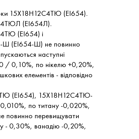
арки 15Х18Н12С4ТЮ (ЕІ654).
С4ТЮЛ (ЕІ654Л).
4ТЮ (ЕІ654) і
-Ш (ЕІ654-Ш) не повинно
опускаються наступні
20 / 0,10%, по нікелю +0,20%,
кових елементів - відповідно
С4ТЮ (ЕІ654), 15Х18Н12С4ТЮ-
 0,010%, по титану -0,020%,
 не повинно перевищувати
у - 0,30%, ванадію -0,20%,