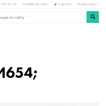
 790-91-90
EVEK@EVEK.ORG
У ДНІПРІ
УКРАЇНСЬКА
рові
Легована
Сітки і
ли
сталь
з'єднання
И654;