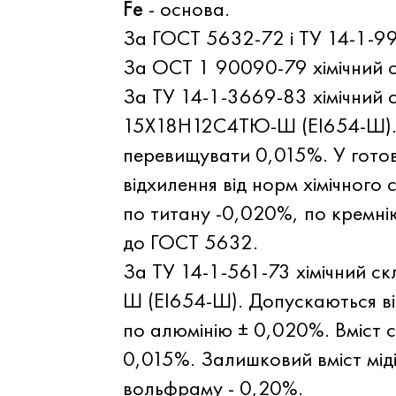
Fe
- основа.
За ГОСТ 5632-72 і ТУ 14-1-9
За ОСТ 1 90090-79 хімічний 
За ТУ 14-1-3669-83 хімічний
15Х18Н12С4ТЮ-Ш (ЕІ654-Ш). В
перевищувати 0,015%. У готов
відхилення від норм хімічного
по титану -0,020%, по кремнію
до ГОСТ 5632.
За ТУ 14-1-561-73 хімічний 
Ш (ЕІ654-Ш). Допускаються ві
по алюмінію ± 0,020%. Вміст 
0,015%. Залишковий вміст мід
вольфраму - 0,20%.