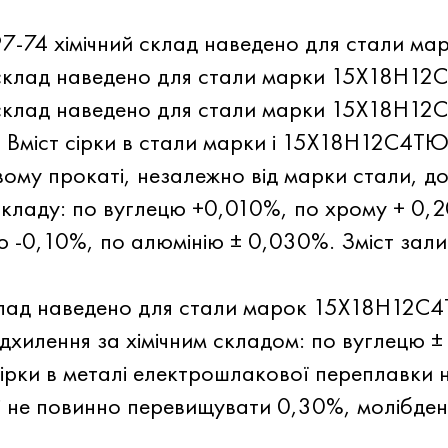
97-74 хімічний склад наведено для стали м
склад наведено для стали марки 15Х18Н12
 склад наведено для стали марки 15Х18Н12С
міст сірки в стали марки і 15Х18Н12С4ТЮ
ому прокаті, незалежно від марки стали, д
 складу: по вуглецю +0,010%, по хрому + 0,
 -0,10%, по алюмінію ± 0,030%. Зміст залиш
склад наведено для стали марок 15Х18Н12
дхилення за хімічним складом: по вуглецю ±
сірки в металі електрошлакової переплавки
і не повинно перевищувати 0,30%, молібден