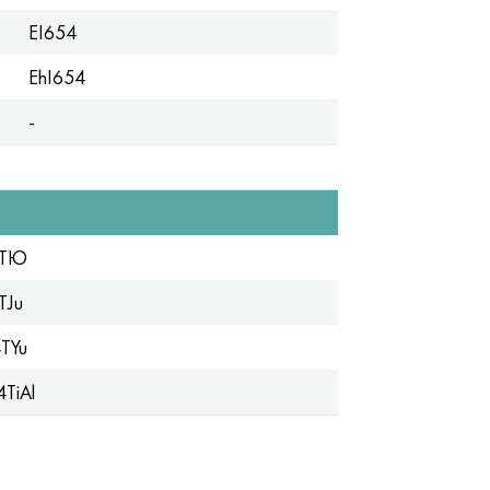
EI654
EhI654
-
4ТЮ
TJu
TYu
TiAl