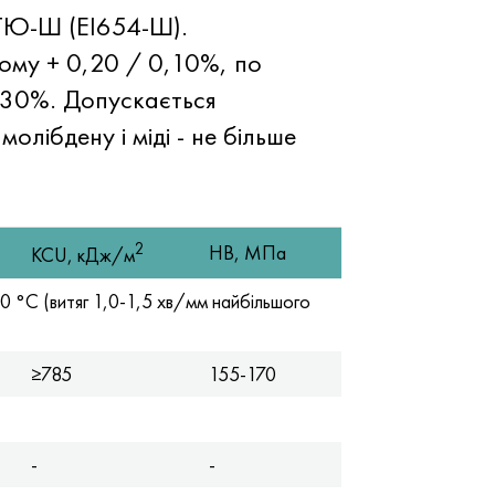
4ТЮ-Ш (ЕІ654-Ш).
ому + 0,20 / 0,10%, по
030%. Допускається
лібдену і міді - не більше
2
HB, МПа
KCU, кДж/м
 °С (витяг 1,0-1,5 хв/мм найбільшого
≥785
155-170
-
-