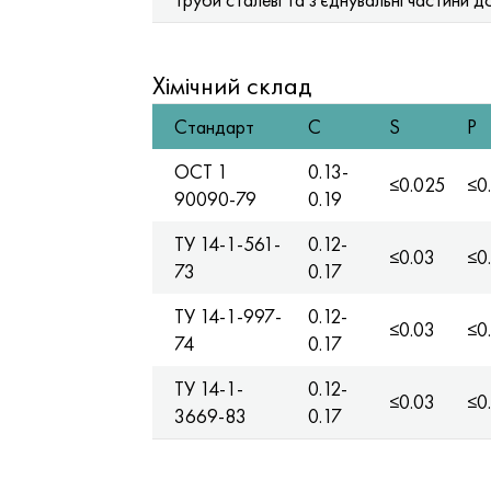
Хімічний склад
Стандарт
C
S
P
ОСТ 1
0.13-
≤0.025
≤0
90090-79
0.19
TУ 14-1-561-
0.12-
≤0.03
≤0
73
0.17
TУ 14-1-997-
0.12-
≤0.03
≤0
74
0.17
TУ 14-1-
0.12-
≤0.03
≤0
3669-83
0.17