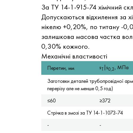
За ТУ 14-1-915-74 хімічний 
Допускаються відхилення за х
нікелю +0,20%, по титану -0,
залишкова масова частка вольф
0,30% кожного.
Механічні властивості
s
|s
, МПа
Перетин, мм
Т
0,2
Заготовки деталей трубопровідної арм
перерізу але не менше 0,5 год)
≤60
≥372
Стрічка в змозі за ТУ 14-1-1073-74
-
-