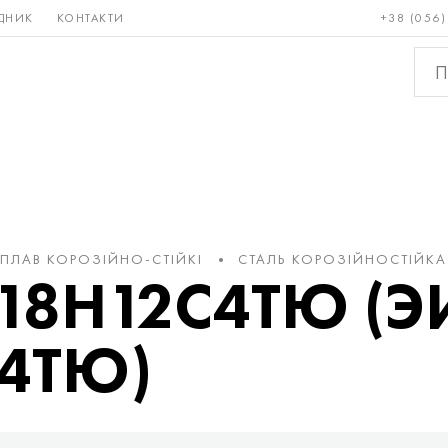
ДНИК
КОНТАКТИ
+38 (056)
Рідкісні і
Бронза, мідь,
Кольо
тугоплавкі
латунь
мета
СПЛАВ КОРОЗІЙНО-СТІЙКІ
СТАЛЬ КОРОЗІЙНОСТІЙКА
Х18Н12С4ТЮ (Э
4ТЮ)