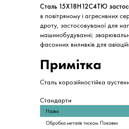
Сталь 15Х18Н12С4ТЮ застосо
в повітряному і агресивних с
дроту, застосовуваної для на
машинобудуванні; зварювальних
фасонних виливків для авіацій
Примітка
Сталь корозійностійка аустен
Стандарти
Назва
Обробка металів тиском. Поковки