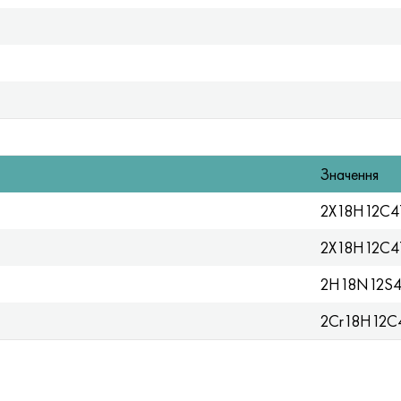
Значення
2Х18Н12С
2X18H12C4
2H18N12S4
2Cr18Н12С4