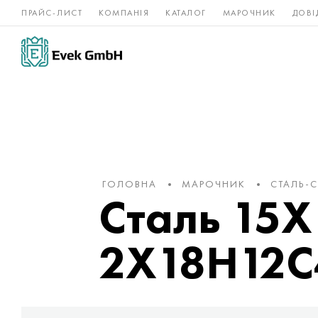
ПРАЙС-ЛИСТ
КОМПАНІЯ
КАТАЛОГ
МАРОЧНИК
ДОВІ
Нікелеві
Титан
нержавійка
сплави
ГОЛОВНА
МАРОЧНИК
СТАЛЬ-
Сталь 15
2Х18Н12С