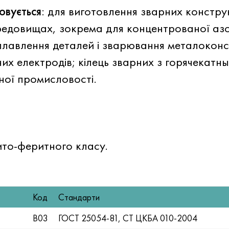
вується
: для виготовлення зварних констр
ередовищах, зокрема для концентрованої аз
плавлення деталей і зварювання металоконс
 електродів; кілець зварних з горячекатных
ної промисловості.
ито-феритного класу.
Код
Стандарти
В03
ГОСТ 25054-81, СТ ЦКБА 010-2004