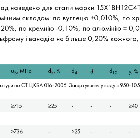
склад наведено для стали марки 15Х18Н12С
імічним складом: по вуглецю +0,010%, по хр
020%, по кремнію -0,10%, по алюмінію ± 0,
раму і ванадію не більше 0,20% кожного, мо
σ
, МПа
d
, %
d
d
d
y, %
B
5
4
10
атури по СТ ЦКБА 016-2005. Загартування у воду з 950-1050
≥715
≥25
-
-
-
≥40
≥736
-
≥25
-
-
-