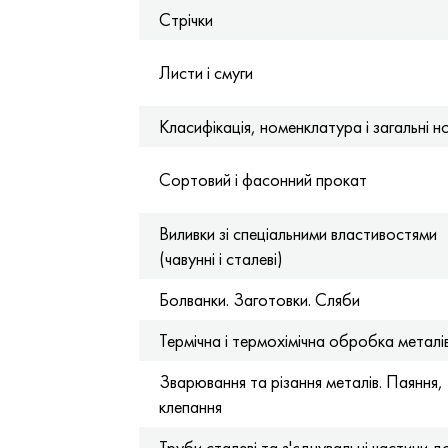
Стрічки
Листи і смуги
Класифікація, номенклатура і загальні 
Сортовий і фасонний прокат
Виливки зі спеціальними властивостями
(чавунні і сталеві)
Болванки. Заготовки. Сляби
Термічна і термохімічна обробка металі
Зварювання та різання металів. Паяння,
клепання
Труби сталеві та з'єднувальні частини д