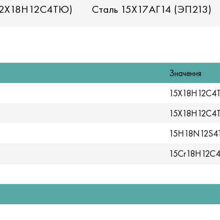
 2Х18Н12С4ТЮ)
Сталь 15Х17АГ14 (ЭП213)
Значення
15Х18Н12С4
15X18H12C4T
15H18N12S4
15Cr18Н12С4