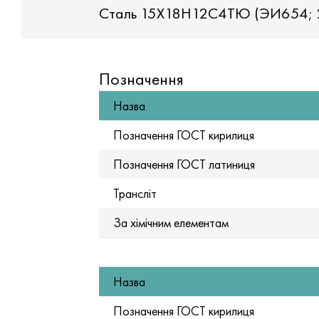
ь 18Х13Н3
Сталь 15Х18Н12С4ТЮ (ЭИ654;
Позначення
Назва
Позначення ГОСТ кирилиця
Позначення ГОСТ латиниця
Трансліт
За хімічним елементам
Назва
Позначення ГОСТ кирилиця