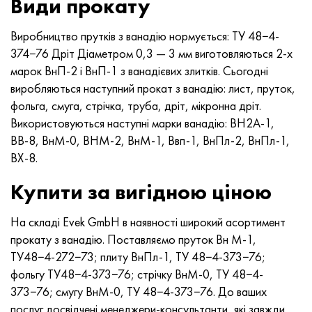
Види прокату
MP159
Стрічка, коло, дріт 56ДГНХ
Лист, круг, дріт ХН73МБТЮ
5B
1.4567 - aisi 304Cu
15Х16Н2АМ
30Х, aisi 5130, 30h
Виробництво прутків з ванадію нормується: ТУ 48−4-
Multimet n155
Стрічка 68НХВКТЮ
Труба ХН70Ю
ТЛ5
1.4570 - aisi303Cu
18Х11МНФБ
30хгс, 30hgs
374−76 Дріт Діаметром 0,3 — 3 мм виготовляються 2-х
марок ВнП-2 і ВнП-1 з ванадієвих злитків. Сьогодні
Никрофер 5923 hMo
труба 79НМ
Труба ХН75МБТЮ
АТ-6
1.4574 - Alloy PH 15-7 Mo®
18Х12ВМБФР
30ХГСА, 30hgsa
виробляються наступний прокат з ванадію: лист, пруток,
фольга, смуга, стрічка, труба, дріт, мікронна дріт.
Никрофер 6030
Стрічка, коло, дріт 80НМ
Лист, круг, дріт ХН75ТБЮ
МС-6
1.4580 - aisi 316Cb
20Х12ВНМФ
30хгсн2а, 30hgsna
Використовуються наступні марки ванадію: ВН2А-1,
ВВ-8, ВнМ-0, ВНМ-2, ВнМ-1, Ввп-1, ВнПл-2, ВнПл-1,
Нитроник 40
80НМВ-ВІ
Лист, круг, дріт ХН77ТЮ
14 титан
1.4597 - aisi 204Cu
20Х3МВФ
30хн2ма, 30CrNiMo8
ВХ-8.
Нитроник 50
80НХС
труба ХН77ТЮР
СП -17
Сплав 28 - 1.4563
21НКМТ
30хн3а, 31nicr14
Купити за вигідною ціною
Нитроник 60
81НМА
труба ХН78Т
40 титан
Сплав 31 - 1.4562
37Х12Н8Г8МФБ
34хн3ма, 36NiCrMo16, 35NiCrMo16
На складі Evek GmbH в наявності широкий асортимент
прокату з ванадію. Поставляємо пруток Вн М-1,
Нитроник 75
Види прецизійних сплавів
Лист, круг, дріт ХН80ТБЮ
Сплав 254smo® - 1.4547
40Х10С2М
35hgs, 35хгс
ТУ48−4-272−73; плиту ВнПл-1, ТУ 48−4-373−76;
фольгу ТУ48−4-373−76; стрічку ВнМ-0, ТУ 48−4-
Нимоник 80а
термобіметалів
Лист, круг, дріт Н65М
Сплав 926 - 1.4529
40Х9С2
35hgsa, 35ХГСА
373−76; смугу ВнМ-0, ТУ 48−4-373−76. До ваших
послуг досвідчені менеджери-консультанти, які завжди