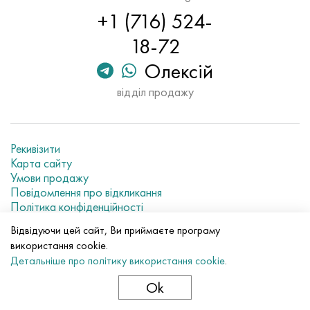
+1 (716) 524-
18-72
Олексій
відділ продажу
Рекивізити
Карта сайту
Умови продажу
Повідомлення про відкликання
Політика конфіденційності
Current metal prices
Відвідуючи цей сайт, Ви приймаєте програму
використання cookie.
© 2007–2026 «Evek GmbH»
Детальніше про політику використання cookie
.
Використання матеріалів сайту без прямого посилання
заборонено.
Ok