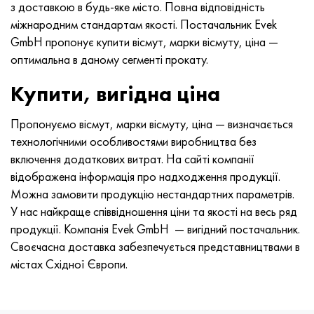
MP159
Стрічка, коло, дріт 56ДГНХ
Лист, круг, дріт ХН73МБТЮ
5B
1.4567 - aisi 304Cu
15Х16Н2АМ
30Х, aisi 5130, 30h
з доставкою в будь-яке місто. Повна відповідність
міжнародним стандартам якості. Постачальник Evek
Multimet n155
Стрічка 68НХВКТЮ
Труба ХН70Ю
ТЛ5
1.4570 - aisi303Cu
18Х11МНФБ
30хгс, 30hgs
GmbH пропонує купити вісмут, марки вісмуту, ціна —
оптимальна в даному сегменті прокату.
Никрофер 5923 hMo
труба 79НМ
Труба ХН75МБТЮ
АТ-6
1.4574 - Alloy PH 15-7 Mo®
18Х12ВМБФР
30ХГСА, 30hgsa
Купити, вигідна ціна
Никрофер 6030
Стрічка, коло, дріт 80НМ
Лист, круг, дріт ХН75ТБЮ
МС-6
1.4580 - aisi 316Cb
20Х12ВНМФ
30хгсн2а, 30hgsna
Пропонуємо вісмут, марки вісмуту, ціна — визначається
технологічними особливостями виробництва без
Нитроник 40
80НМВ-ВІ
Лист, круг, дріт ХН77ТЮ
14 титан
1.4597 - aisi 204Cu
20Х3МВФ
30хн2ма, 30CrNiMo8
включення додаткових витрат. На сайті компанії
відображена інформація про надходження продукції.
Нитроник 50
80НХС
труба ХН77ТЮР
СП -17
Сплав 28 - 1.4563
21НКМТ
30хн3а, 31nicr14
Можна замовити продукцію нестандартних параметрів.
У нас найкраще співвідношення ціни та якості на весь ряд
Нитроник 60
81НМА
труба ХН78Т
40 титан
Сплав 31 - 1.4562
37Х12Н8Г8МФБ
34хн3ма, 36NiCrMo16, 35NiCrMo16
продукції. Компанія Evek GmbH — вигідний постачальник.
Своєчасна доставка забезпечується представництвами в
Нитроник 75
Види прецизійних сплавів
Лист, круг, дріт ХН80ТБЮ
Сплав 254smo® - 1.4547
40Х10С2М
35hgs, 35хгс
містах Східної Європи.
Нимоник 80а
термобіметалів
Лист, круг, дріт Н65М
Сплав 926 - 1.4529
40Х9С2
35hgsa, 35ХГСА