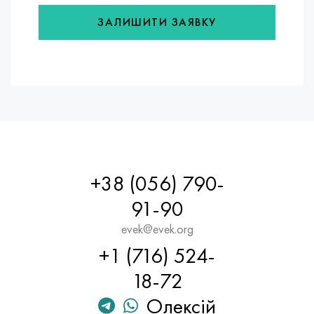
Хастеллой C-276
40ХФА, 1.7223, aisi 4142
ЗАЛИШИТИ ЗАЯВКУ
Хастеллой C2000
45Х, 45h, 1.7035
Хастеллой 3
45ХН2МФА, k2425, 45hnmf
Хастеллой x
А40Г, 44smn28, 1.0762, 46s20
Удимет 500
+38 (056) 790-
Удимет 720
91-90
evek@evek.org
+1 (716) 524-
18-72
Олексій