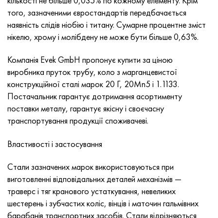
кількості не більше 0,035% по кожному елементу. Крім
MP159
Стрічка, коло, дріт 56ДГНХ
Лист, круг, дріт ХН73МБТЮ
5B
1.4567 - aisi 304Cu
15Х16Н2АМ
30Х, aisi 5130, 30h
того, зазначеними євростандартів передбачається
наявність слідів ніобію і титану. Сумарне процентне зміст
Multimet n155
Стрічка 68НХВКТЮ
Труба ХН70Ю
ТЛ5
1.4570 - aisi303Cu
18Х11МНФБ
30хгс, 30hgs
нікелю, хрому і молібдену не може бути більше 0,63%.
Никрофер 5923 hMo
труба 79НМ
Труба ХН75МБТЮ
АТ-6
1.4574 - Alloy PH 15-7 Mo®
18Х12ВМБФР
30ХГСА, 30hgsa
Компанія Evek GmbH пропонує купити за ціною
виробника пруток трубу, коло з марганцевистої
Никрофер 6030
Стрічка, коло, дріт 80НМ
Лист, круг, дріт ХН75ТБЮ
МС-6
1.4580 - aisi 316Cb
20Х12ВНМФ
30хгсн2а, 30hgsna
конструкційної сталі марок 20 Г, 20Mn5 і 1.1133.
Постачальник гарантує дотримання асортименту
Нитроник 40
80НМВ-ВІ
Лист, круг, дріт ХН77ТЮ
14 титан
1.4597 - aisi 204Cu
20Х3МВФ
30хн2ма, 30CrNiMo8
поставки металу, гарантує якісну і своєчасну
транспортування продукції споживачеві.
Нитроник 50
80НХС
труба ХН77ТЮР
СП -17
Сплав 28 - 1.4563
21НКМТ
30хн3а, 31nicr14
Властивості і застосування
Нитроник 60
81НМА
труба ХН78Т
40 титан
Сплав 31 - 1.4562
37Х12Н8Г8МФБ
34хн3ма, 36NiCrMo16, 35NiCrMo16
Стали зазначених марок використовуються при
Нитроник 75
Види прецизійних сплавів
Лист, круг, дріт ХН80ТБЮ
Сплав 254smo® - 1.4547
40Х10С2М
35hgs, 35хгс
виготовленні відповідальних деталей механізмів —
траверс і тяг кранового устаткування, невеликих
Нимоник 80а
термобіметалів
Лист, круг, дріт Н65М
Сплав 926 - 1.4529
40Х9С2
35hgsa, 35ХГСА
шестерень і зубчастих коліс, вінців і маточин гальмівних
барабанів транспортних засобів. Стали відрізняються