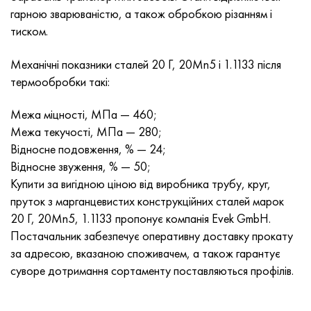
Нимоник 90
Труба прецизійна
Лист, круг, дріт Н70МФВ
AM-350 - ams 5548
45Х14Н14В2М
ас35г2, 36smnpb14, 1.0765
гарною зварюваністю, а також обробкою різанням і
тиском.
Нимоник 263
AM-355 - ams 5547
50Х14МФ
38х2н2ма, 34CrNiMo6, 40NiCrMo7
Механічні показники сталей 20 Г, 20Mn5 і 1.1133 після
Haynes 25
Сustom 450® - uns S45000
65Х13
40хн2ма, 34CrNiMo4, 36hnm
термообробки такі:
Хайнс 188
Greek Ascoloy 418
90Х18МФ
38ХС, 37hs
Межа міцності, МПа — 460;
Межа текучості, МПа — 280;
Haynes 230
Труба корозійно-стійка
95Х18
38ХА, 37Cr4, aisi 5135
Відносне подовження, % — 24;
Відносне звуження, % — 50;
Хастеллой b2
38ХН3МФА, 35nicrmov12-5
Купити за вигідною ціною від виробника трубу, круг,
пруток з марганцевистих конструкційних сталей марок
Хастеллой b3
40Г, 40Mn4, aisi 1035
20 Г, 20Mn5, 1.1133 пропонує компанія Evek GmbH.
Постачальник забезпечує оперативну доставку прокату
Хастеллой c4
38ХМ, 42CrMo4, aisi 1.7225
за адресою, вказаною споживачем, а також гарантує
суворе дотримання сортаменту поставляються профілів.
Хастеллой c22
40ХН, 36NiCr6, aisi 3135