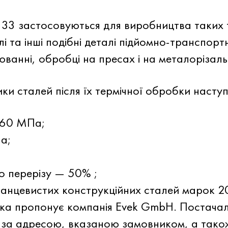
1133 застосовуються для виробництва таких
лі та інші подібні деталі підйомно-транспорт
ванні, обробці на пресах і на металорізал
ки сталей після їх термічної обробки наступ
460 МПа;
а;
о перерізу — 50% ;
рганцевистих конструкційних сталей марок 2
ика пропонує компанія Evek GmbH. Постача
 за адресою, вказаною замовником, а тако