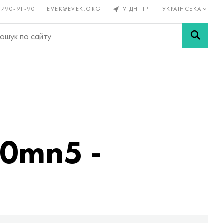
 790-91-90
EVEK@EVEK.ORG
У ДНІПРІ
УКРАЇНСЬКА
рові
Легована
Сітки і
ли
сталь
з'єднання
20mn5 -