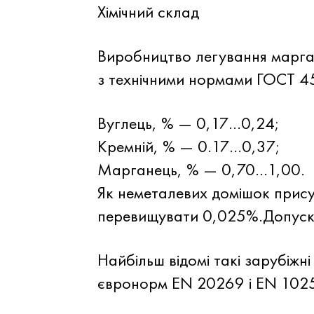
Хімічний склад
Виробництво легування марганц
з технічними нормами
ГОСТ 4
Вуглець, % — 0,17…0,24;
Кремній, % — 0.17…0,37;
Марганець, % — 0,70…1,00.
Як неметалевих домішок присут
перевищувати 0,025%.Допускаєт
Найбільш відомі такі зарубіжні
євронорм EN 20269 і EN 10250