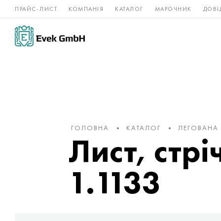
ПРАЙС-ЛИСТ
КОМПАНІЯ
КАТАЛОГ
МАРОЧНИК
ДОВІ
Нікелеві
Титан
нержавійка
сплави
ГОЛОВНА
КАТАЛОГ
ЛЕГОВАНА
Лист, стрі
1.1133