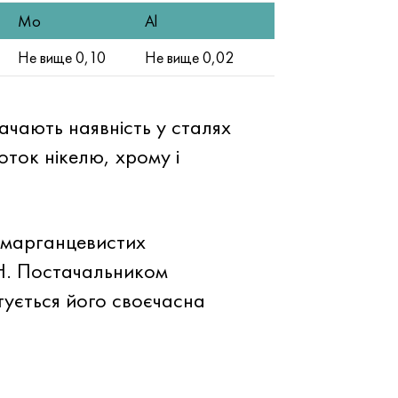
Мо
Аl
Не вище 0,10
Не вище 0,02
чають наявність у сталях
оток нікелю, хрому і
з марганцевистих
bH. Постачальником
тується його своєчасна