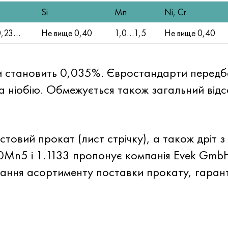
Si
Мп
Ni, Cr
0,23…
Не вище 0,40
1,0…1,5
Не вище 0,40
и становить 0,035%. Євростандарти передба
та ніобію. Обмежується також загальний відс
товий прокат (лист стрічку), а також дріт 
20Mn5 і 1.1133 пропонує компанія Evek Gm
ання асортименту поставки прокату, гаран