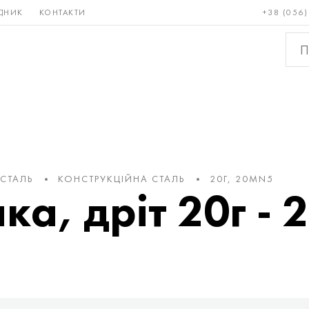
ДНИК
КОНТАКТИ
+38 (056)
Рідкісні і
Бронза, мідь,
Кольо
тугоплавкі
латунь
мета
 СТАЛЬ
КОНСТРУКЦІЙНА СТАЛЬ
20Г, 20MN5
чка, дріт 20г - 