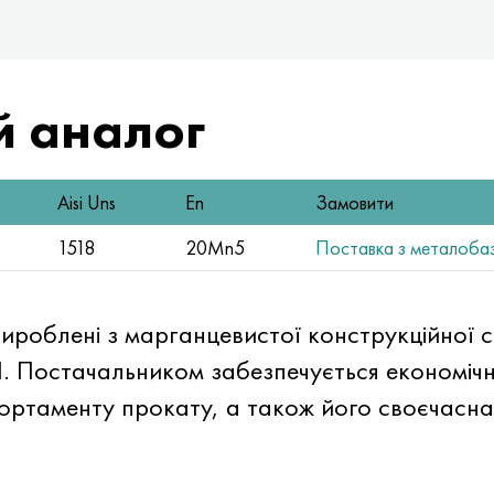
 аналог
Aisi Uns
En
Замовити
1518
20Mn5
Поставка з металобази
і вироблені з марганцевистої конструкційної с
 Постачальником забезпечується економічно
 сортаменту прокату, а також його своєчасн