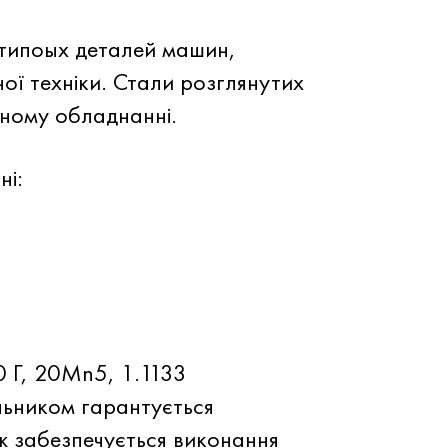
 типоых деталей машин,
ної техніки. Стали розглянутих
ьному обладнанні.
ні:
0 Г, 20Mn5, 1.1133
льником гарантується
ж забезпечується виконання