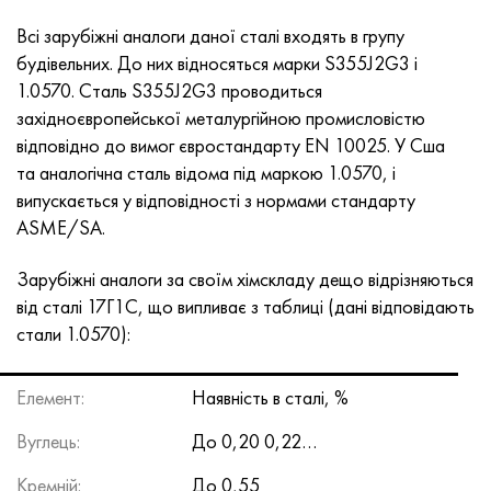
MP159
Стрічка, коло, дріт 56ДГНХ
Лист, круг, дріт ХН73МБТЮ
5B
1.4567 - aisi 304Cu
15Х16Н2АМ
30Х, aisi 5130, 30h
Всі зарубіжні аналоги даної сталі входять в групу
будівельних. До них відносяться марки S355J2G3 і
Multimet n155
Стрічка 68НХВКТЮ
Труба ХН70Ю
ТЛ5
1.4570 - aisi303Cu
18Х11МНФБ
30хгс, 30hgs
1.0570. Сталь S355J2G3 проводиться
західноєвропейської металургійною промисловістю
Никрофер 5923 hMo
труба 79НМ
Труба ХН75МБТЮ
АТ-6
1.4574 - Alloy PH 15-7 Mo®
18Х12ВМБФР
30ХГСА, 30hgsa
відповідно до вимог євростандарту EN 10025. У Сша
та аналогічна сталь відома під маркою 1.0570, і
Никрофер 6030
Стрічка, коло, дріт 80НМ
Лист, круг, дріт ХН75ТБЮ
МС-6
1.4580 - aisi 316Cb
20Х12ВНМФ
30хгсн2а, 30hgsna
випускається у відповідності з нормами стандарту
АЅМЕ/SA.
Нитроник 40
80НМВ-ВІ
Лист, круг, дріт ХН77ТЮ
14 титан
1.4597 - aisi 204Cu
20Х3МВФ
30хн2ма, 30CrNiMo8
Зарубіжні аналоги за своїм хімскладу дещо відрізняються
Нитроник 50
80НХС
труба ХН77ТЮР
СП -17
Сплав 28 - 1.4563
21НКМТ
30хн3а, 31nicr14
від сталі 17Г1С, що випливає з таблиці (дані відповідають
стали 1.0570):
Нитроник 60
81НМА
труба ХН78Т
40 титан
Сплав 31 - 1.4562
37Х12Н8Г8МФБ
34хн3ма, 36NiCrMo16, 35NiCrMo16
Нитроник 75
Види прецизійних сплавів
Лист, круг, дріт ХН80ТБЮ
Сплав 254smo® - 1.4547
40Х10С2М
35hgs, 35хгс
Елемент:
Наявність в сталі, %
Вуглець:
До 0,20 0,22…
Нимоник 80а
термобіметалів
Лист, круг, дріт Н65М
Сплав 926 - 1.4529
40Х9С2
35hgsa, 35ХГСА
Кремній:
До 0,55