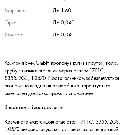
Нимоник 90
Труба прецизійна
Лист, круг, дріт Н70МФВ
AM-350 - ams 5548
45Х14Н14В2М
ас35г2, 36smnpb14, 1.0765
Марганець:
До 1,60
Нимоник 263
AM-355 - ams 5547
50Х14МФ
38х2н2ма, 34CrNiMo6, 40NiCrMo7
Сірка:
До 0,040
Haynes 25
Сustom 450® - uns S45000
65Х13
40хн2ма, 34CrNiMo4, 36hnm
Фосфор:
До 0,040
Хайнс 188
Greek Ascoloy 418
90Х18МФ
38ХС, 37hs
Компанія Evek GmbH пропонує купити пруток, коло,
Haynes 230
Труба корозійно-стійка
95Х18
38ХА, 37Cr4, aisi 5135
трубу з низьколегованих марок сталей 17Г1С,
S355J2G3, 1.0570. Постачальником забезпечується
Хастеллой b2
38ХН3МФА, 35nicrmov12-5
економічно вигідна ціна виробника, гарантується
своєчасна доставка прокату споживачеві.
Хастеллой b3
40Г, 40Mn4, aisi 1035
Властивості і застосування
Хастеллой c4
38ХМ, 42CrMo4, aisi 1.7225
Кремнисто-марганцовистые сталі 17Г1С, S355J2G3,
Хастеллой c22
40ХН, 36NiCr6, aisi 3135
1.0570 використовуються для виготовлення деталей