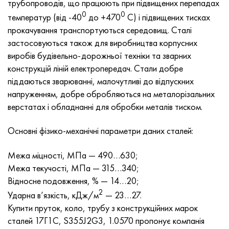
трубопроводів, що працюють при підвищених перепадах
Хастеллой C-276
40ХФА, 1.7223, aisi 4142
0
0
температур (від -40
до +470
С) і підвищених тисках
прокачування транспортуються середовищ. Сталі
Хастеллой C2000
45Х, 45h, 1.7035
застосовуються також для виробництва корпусних
виробів будівельно-дорожньої техніки та зварних
Хастеллой 3
45ХН2МФА, k2425, 45hnmf
конструкцій ліній електропередач. Стали добре
піддаються зварюванні, малочутливі до відпускних
Хастеллой x
А40Г, 44smn28, 1.0762, 46s20
напруженням, добре обробляються на металорізальних
верстатах і обладнанні для обробки металів тиском.
Удимет 500
Основні фізико-механічні параметри даних сталей:
Удимет 720
Межа міцності, МПа — 490…630;
Межа текучості, МПа — 315…340;
Відносне подовження, % — 14…20;
2
Ударна в’язкість, кДж/м
— 23…27.
Купити пруток, коло, трубу з конструкційних марок
сталей 17Г1С, S355J2G3, 1.0570 пропонує компанія