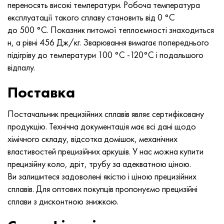
переносять високі температури. Робоча температура
Нимоник 90
Труба прецизійна
Лист, круг, дріт Н70МФВ
AM-350 - ams 5548
45Х14Н14В2М
ас35г2, 36smnpb14, 1.0765
експлуатації такого сплаву становить від 0 °C
до 500 °C. Показник питомої теплоємності знаходиться
Нимоник 263
AM-355 - ams 5547
50Х14МФ
38х2н2ма, 34CrNiMo6, 40NiCrMo7
н, а рівні 456 Дж/кг. Зварювання вимагає попереднього
підігріву до температури 100 °C -120°С і подальшого
Haynes 25
Сustom 450® - uns S45000
65Х13
40хн2ма, 34CrNiMo4, 36hnm
відпалу.
Хайнс 188
Greek Ascoloy 418
90Х18МФ
38ХС, 37hs
Поставка
Haynes 230
Труба корозійно-стійка
95Х18
38ХА, 37Cr4, aisi 5135
Постачальник прецизійних сплавів являє сертифіковану
продукцію. Технічна документація має всі дані щодо
Хастеллой b2
38ХН3МФА, 35nicrmov12-5
хімічного складу, відсотка домішок, механічних
властивостей прецизійних аркушів. У нас можна купити
Хастеллой b3
40Г, 40Mn4, aisi 1035
прецизійну коло, дріт, трубу за адекватною ціною.
Ви залишитеся задоволені якістю і ціною прецизійних
Хастеллой c4
38ХМ, 42CrMo4, aisi 1.7225
сплавів. Для оптових покупців пропонуємо прецизійні
сплави з дисконтною знижкою.
Хастеллой c22
40ХН, 36NiCr6, aisi 3135