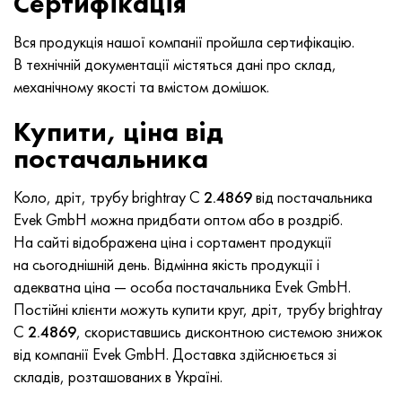
Сертифікація
Хастеллой C-276
40ХФА, 1.7223, aisi 4142
Вся продукція нашої компанії пройшла сертифікацію.
Хастеллой C2000
45Х, 45h, 1.7035
В технічній документації містяться дані про склад,
механічному якості та вмістом домішок.
Хастеллой 3
45ХН2МФА, k2425, 45hnmf
Купити, ціна від
Хастеллой x
А40Г, 44smn28, 1.0762, 46s20
постачальника
Удимет 500
Коло, дріт, трубу brightray C
2.4869
від постачальника
Evek GmbH можна придбати оптом або в роздріб.
Удимет 720
На сайті відображена ціна і сортамент продукції
на сьогоднішній день. Відмінна якість продукції і
адекватна ціна — особа постачальника Evek GmbH.
Постійні клієнти можуть купити круг, дріт, трубу brightray
C
2.4869
, скориставшись дисконтною системою знижок
від компанії Evek GmbH. Доставка здійснюється зі
складів, розташованих в Україні.