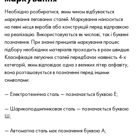
MP159
Стрічка, коло, дріт 56ДГНХ
Лист, круг, дріт ХН73МБТЮ
5B
1.4567 - aisi 304Cu
15Х16Н2АМ
30Х, aisi 5130, 30h
Необхідно розбиратися, яким чином відбувається
Multimet n155
Стрічка 68НХВКТЮ
Труба ХН70Ю
ТЛ5
1.4570 - aisi303Cu
18Х11МНФБ
30хгс, 30hgs
маркування легованих сталей. Маркування наноситься
на певні місця виробів або конструкцій перед відправкою
Никрофер 5923 hMo
труба 79НМ
Труба ХН75МБТЮ
АТ-6
1.4574 - Alloy PH 15-7 Mo®
18Х12ВМБФР
30ХГСА, 30hgsa
на реалізацію. Використовуються як числові, так і буквені
позначення. При знанні принципів маркування процес
Никрофер 6030
Стрічка, коло, дріт 80НМ
Лист, круг, дріт ХН75ТБЮ
МС-6
1.4580 - aisi 316Cb
20Х12ВНМФ
30хгсн2а, 30hgsna
підбору необхідних матеріалів проходить в рази швидше.
Класифікація легуючих сталей передбачає наявність 4-х
Нитроник 40
80НМВ-ВІ
Лист, круг, дріт ХН77ТЮ
14 титан
1.4597 - aisi 204Cu
20Х3МВФ
30хн2ма, 30CrNiMo8
категорій, яким відповідає одна з великих літер алфавіту,
вона розташовується в позначенні перед іншими
Нитроник 50
80НХС
труба ХН77ТЮР
СП -17
Сплав 28 - 1.4563
21НКМТ
30хн3а, 31nicr14
символами:
Нитроник 60
81НМА
труба ХН78Т
40 титан
Сплав 31 - 1.4562
37Х12Н8Г8МФБ
34хн3ма, 36NiCrMo16, 35NiCrMo16
— Електротехнічна сталь — позначається буквою Е;
— Шарикоподшипниковая сталь — позначається буквою
Нитроник 75
Види прецизійних сплавів
Лист, круг, дріт ХН80ТБЮ
Сплав 254smo® - 1.4547
40Х10С2М
35hgs, 35хгс
Ш;
Нимоник 80а
термобіметалів
Лист, круг, дріт Н65М
Сплав 926 - 1.4529
40Х9С2
35hgsa, 35ХГСА
— Автоматна сталь має позначення буквою А;