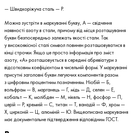
Нимоник 90
Труба прецизійна
Лист, круг, дріт Н70МФВ
AM-350 - ams 5548
45Х14Н14В2М
ас35г2, 36smnpb14, 1.0765
— Швидкоріжуча сталь — Р.
Нимоник 263
AM-355 - ams 5547
50Х14МФ
38х2н2ма, 34CrNiMo6, 40NiCrMo7
Можна зустріти в маркуванні букву, А — свідчення
наявності азоту в стали, причому від місця розташування
Haynes 25
Сustom 450® - uns S45000
65Х13
40хн2ма, 34CrNiMo4, 36hnm
букви безпосередньо залежать якості стали. Так
у високоякісної сталі символ повинен розташовуватися в
Хайнс 188
Greek Ascoloy 418
90Х18МФ
38ХС, 37hs
кінці строчки. Якщо це просто інформація про зміст
азоту, «А» розташовується в середині абревіатури з
Haynes 230
Труба корозійно-стійка
95Х18
38ХА, 37Cr4, aisi 5135
відсотковим коефіцієнтом в чисельній формі. У маркуванні
присутні заголовні букви легуючих компонентів разом
Хастеллой b2
38ХН3МФА, 35nicrmov12-5
з цифровим процентним позначенням. Ніобій — Б,
вольфрам — В, марганець — Г, мідь — Д, селен — Е,
Хастеллой b3
40Г, 40Mn4, aisi 1035
кобальт — К, молібден — М, нікель — Н, фосфор — П,
церій — Р, кремній — C, титан — Т, ванадій — Ф, хром —
Хастеллой c4
38ХМ, 42CrMo4, aisi 1.7225
X, цирконій — Ц, алюміній — Ю. Вищеописана маркування
має документальне підтвердження відповідним ГОСТ.
Хастеллой c22
40ХН, 36NiCr6, aisi 3135