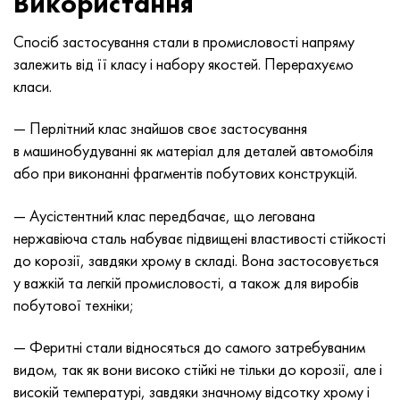
Використання
Хастеллой C-276
40ХФА, 1.7223, aisi 4142
Спосіб застосування стали в промисловості напряму
Хастеллой C2000
45Х, 45h, 1.7035
залежить від її класу і набору якостей. Перерахуємо
класи.
Хастеллой 3
45ХН2МФА, k2425, 45hnmf
— Перлітний клас знайшов своє застосування
Хастеллой x
А40Г, 44smn28, 1.0762, 46s20
в машинобудуванні як матеріал для деталей автомобіля
або при виконанні фрагментів побутових конструкцій.
Удимет 500
— Аусістентний клас передбачає, що легована
Удимет 720
нержавіюча сталь набуває підвищені властивості стійкості
до корозії, завдяки хрому в складі. Вона застосовується
у важкій та легкій промисловості, а також для виробів
побутової техніки;
— Феритні стали відносяться до самого затребуваним
видом, так як вони високо стійкі не тільки до корозії, але і
високій температурі, завдяки значному відсотку хрому і