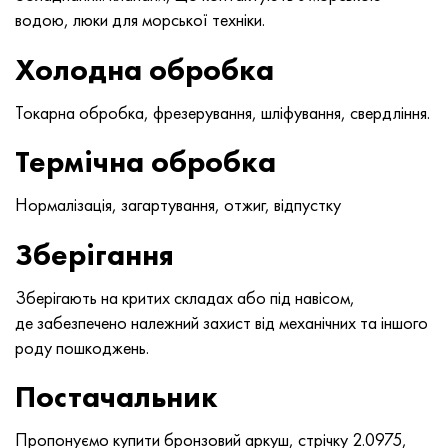
Нимоник 90
Труба прецизійна
Лист, круг, дріт Н70МФВ
AM-350 - ams 5548
45Х14Н14В2М
ас35г2, 36smnpb14, 1.0765
водою, люки для морської техніки.
Нимоник 263
AM-355 - ams 5547
50Х14МФ
38х2н2ма, 34CrNiMo6, 40NiCrMo7
Холодна обробка
Haynes 25
Сustom 450® - uns S45000
65Х13
40хн2ма, 34CrNiMo4, 36hnm
Токарна обробка, фрезерування, шліфування, свердління.
Термічна обробка
Хайнс 188
Greek Ascoloy 418
90Х18МФ
38ХС, 37hs
Нормалізація, загартування, отжиг, відпустку
Haynes 230
Труба корозійно-стійка
95Х18
38ХА, 37Cr4, aisi 5135
Зберігання
Хастеллой b2
38ХН3МФА, 35nicrmov12-5
Зберігають на критих складах або під навісом,
Хастеллой b3
40Г, 40Mn4, aisi 1035
де забезпечено належний захист від механічних та іншого
роду пошкоджень.
Хастеллой c4
38ХМ, 42CrMo4, aisi 1.7225
Постачальник
Хастеллой c22
40ХН, 36NiCr6, aisi 3135
Пропонуємо купити бронзовий аркуш, стрічку 2.0975,