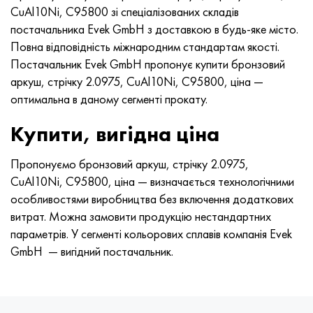
Хастеллой C-276
40ХФА, 1.7223, aisi 4142
CuAl10Ni, C95800 зі спеціалізованих складів
постачальника Evek GmbH з доставкою в будь-яке місто.
Хастеллой C2000
45Х, 45h, 1.7035
Повна відповідність міжнародним стандартам якості.
Постачальник Evek GmbH пропонує купити бронзовий
Хастеллой 3
45ХН2МФА, k2425, 45hnmf
аркуш, стрічку 2.0975, CuAl10Ni, C95800, ціна —
оптимальна в даному сегменті прокату.
Хастеллой x
А40Г, 44smn28, 1.0762, 46s20
Купити, вигідна ціна
Удимет 500
Пропонуємо бронзовий аркуш, стрічку 2.0975,
CuAl10Ni, C95800, ціна — визначається технологічними
Удимет 720
особливостями виробництва без включення додаткових
витрат. Можна замовити продукцію нестандартних
параметрів. У сегменті кольорових сплавів компанія Evek
GmbH — вигідний постачальник.