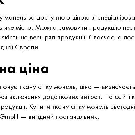
у монель за доступною ціною зі спеціалізов
-яке місто. Можна замовити продукцію нес
якість на весь ряд продукції. Своєчасна до
ідної Європи.
на ціна
нує ткану сітку монель, ціна — визначаєть
з включення додаткових витрат. На сайті 
одукції. Купити ткану сітку монель сьогодні
 GmbH — вигідний постачальник.