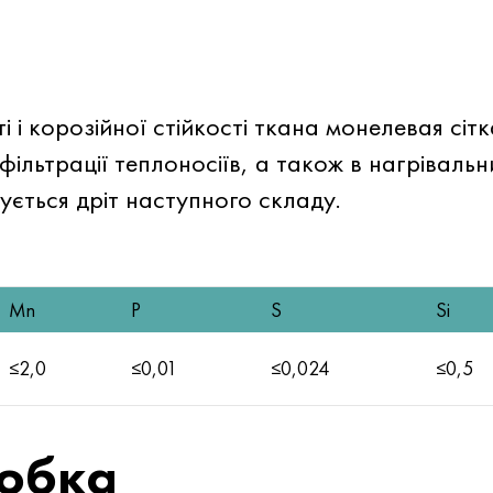
і і корозійної стійкості ткана монелевая сіт
ільтрації теплоносіїв, а також в нагрівальни
ується дріт наступного складу.
Mn
P
S
Si
≤2,0
≤0,01
≤0,024
≤0,5
робка