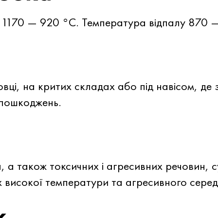
 1170 — 920 °C. Температура відпалу 870
овці, на критих складах або під навісом, д
 пошкоджень.
я
н, а також токсичних і агресивних речовин, 
ах високої температури та агресивного сер
к