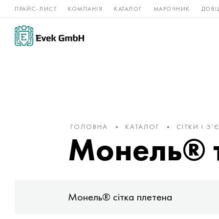
ПРАЙС-ЛИСТ
КОМПАНІЯ
КАТАЛОГ
МАРОЧНИК
ДОВІ
Нікелеві
Титан
нержавійка
сплави
ГОЛОВНА
КАТАЛОГ
СІТКИ І З
Монель® т
Монель® сітка плетена