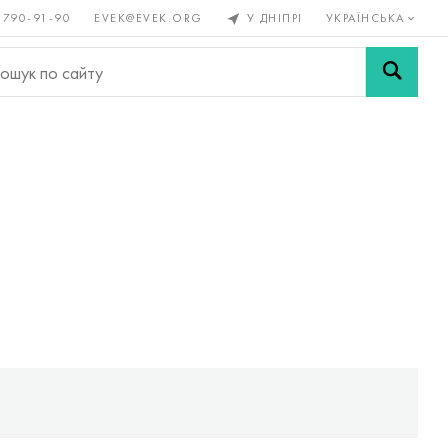
 790-91-90
EVEK@EVEK.ORG
У ДНІПРІ
УКРАЇНСЬКА
рові
Легована
Сітки і
ли
сталь
з'єднання