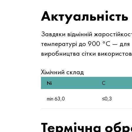
Актуальність
Завдяки відмінній жаростійкост
температурі до 900 °C — для ф
виробництва сітки використов
Хімічний склад
Ni
C
min 63,0
≤0,3
Термічна об