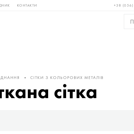
ДНИК
КОНТАКТИ
+38 (056)
Рідкісні і
Бронза, мідь,
Кольо
тугоплавкі
латунь
мета
'ЄДНАННЯ
СІТКИ З КОЛЬОРОВИХ МЕТАЛІВ
кана сітка