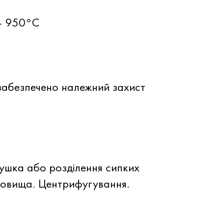
 — 950°C
е забезпечено належний захист
сушка або розділення сипких
едовища. Центрифугування.