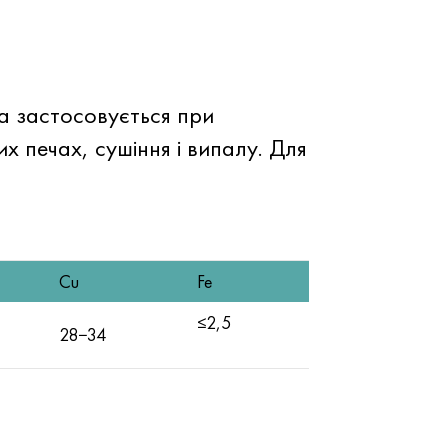
ка застосовується при
х печах, сушіння і випалу. Для
Cu
Fe
≤2,5
28−34