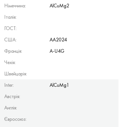
Німеччина:
AlCuMg2
Італія:
ГОСТ:
США:
AA2024
Франція:
A-U4G
Чехія:
Швейцарія:
Inter:
AlCuMg1
Австрія:
Англія:
Євросоюз: