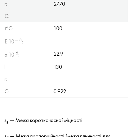
r:
2770
C:
t°С:
100
— 5
E 10
:
6
22.9
a 10
:
l:
130
r:
C:
0.922
s
— Межа короткочасної міцності
в
s
— Межа пропорційності (межа плинності для