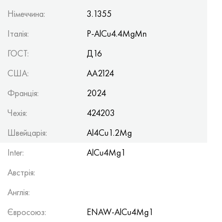
Німеччина:
3.1355
Італія:
P-AlCu4.4MgMn
ГОСТ:
Д16
США:
AA2124
Франція:
2024
Чехія:
424203
Швейцарія:
Al4Cu1.2Mg
Inter:
AlCu4Mg1
Австрія:
Англія:
Євросоюз:
ENAW-AlCu4Mg1