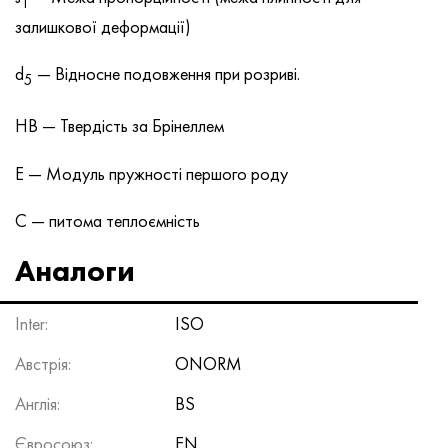
T
залишкової деформації)
d
— Відносне подовження при розриві.
5
HB — Твердість за Брінеллем
E — Модуль пружності першого роду
C — питома теплоємність
Аналоги
Inter:
ISO
Австрія:
ONORM
Англія:
BS
Євросоюз:
EN