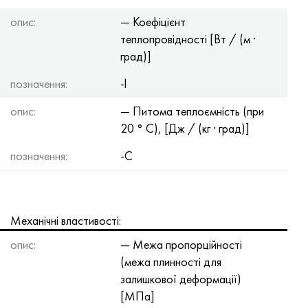
опис:
— Коефіцієнт
теплопровідності [Вт / (м ·
град)]
позначення:
-l
опис:
— Питома теплоємність (при
20 ° С), [Дж / (кг · град)]
позначення:
-C
Механічні властивості:
опис:
— Межа пропорційності
(межа плинності для
залишкової деформації)
[МПа]