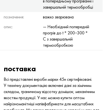
в попередньому прогріванні і
завершальній термообробці
позначення:
важко зварювана
опис:
— Необхідний попередній
прогрів до t ° 200−300 °
С з завершальній
термообробкою
поставка
Всі представлені вироби марки 45н сертифіковані.
У технічну документацію включені дані за хімічним
складом, граничному відсотку домішок; механічним
якостям продукції. У нас можна купити оптом
найрізноманітніші напівфабрикати для масштабних
виробництв. Ми також пропонуємо хороші умови для