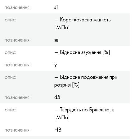
позначення:
sT
опис:
— Короткочасна міцність
[МПа]
позначення:
sв
опис:
— Відносне звуження [%]
позначення:
y
опис:
— Відносне подовження при
розриві [%]
позначення:
d5
опис:
— Твердість по Брінеллю, в
[МПа]
позначення:
HB