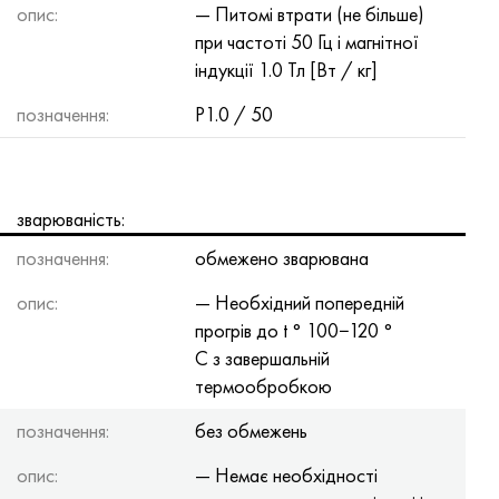
опис:
— Питомі втрати (не більше)
при частоті 50 Гц і магнітної
індукції 1.0 Тл [Вт / кг]
позначення:
P1.0 / 50
зварюваність:
позначення:
обмежено зварювана
опис:
— Необхідний попередній
прогрів до t ° 100−120 °
С з завершальній
термообробкою
позначення:
без обмежень
опис:
— Немає необхідності