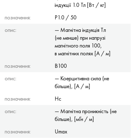
індукції 1.0 Тл [Вт / кг]
позначення:
P1.0 / 50
опис:
— Магнітна індукція Tл
(не менше) при напрузі
магнітного поля 100,
в магнітних полях [А / м]
позначення:
B100
опис:
— Коерцитивна сила (не
більше), [А / м]
позначення:
Hc
опис:
— Магнітна проникність (не
більше), [мГн / м]
позначення:
Umax