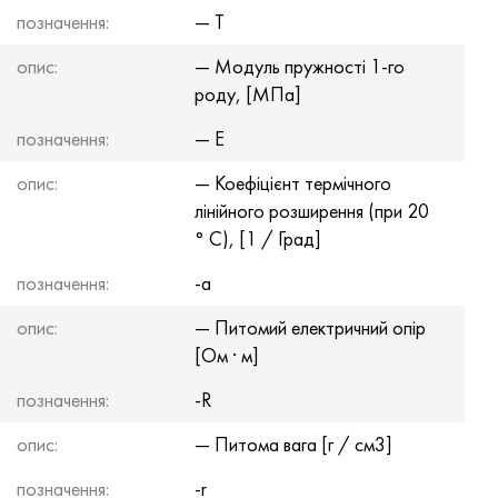
позначення:
— T
опис:
— Модуль пружності 1-го
роду, [МПа]
позначення:
— E
опис:
— Коефіцієнт термічного
лінійного розширення (при 20
° С), [1 / Град]
позначення:
-a
опис:
— Питомий електричний опір
[Ом · м]
позначення:
-R
опис:
— Питома вага [г / см3]
позначення:
-r