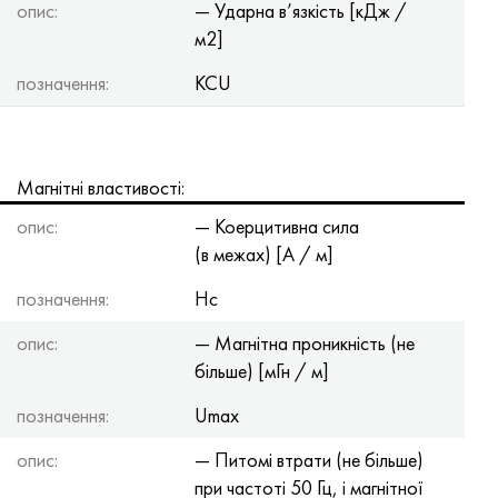
опис:
— Ударна в’язкість [кДж /
м2]
позначення:
KCU
Магнітні властивості:
опис:
— Коерцитивна сила
(в межах) [А / м]
позначення:
Hc
опис:
— Магнітна проникність (не
більше) [мГн / м]
позначення:
Umax
опис:
— Питомі втрати (не більше)
при частоті 50 Гц, і магнітної