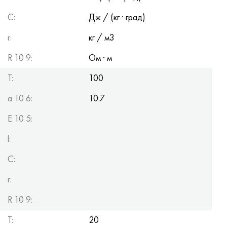
C:
Дж / (кг · град)
r:
кг / м3
R 10 9:
Ом · м
T:
100
a 10 6:
10.7
E 10 5:
l:
C:
r:
R 10 9:
T:
20