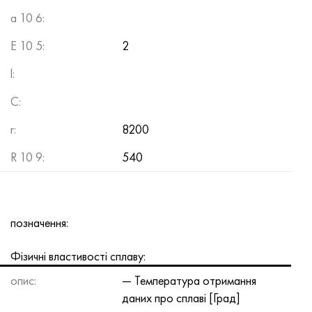
a 10 6:
E 10 5:
2
l:
C:
r:
8200
R 10 9:
540
позначення:
Фізичні властивості сплаву:
опис:
— Температура отримання
даних про сплаві [Град]