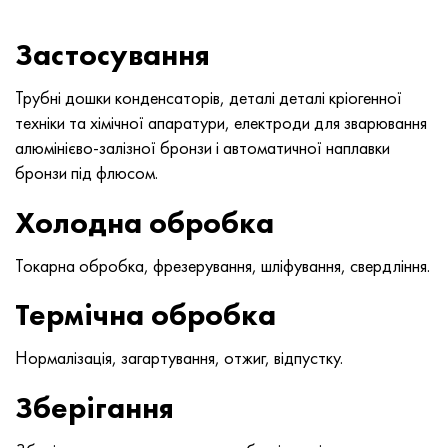
Нимоник 90
Труба прецизійна
Лист, круг, дріт Н70МФВ
AM-350 - ams 5548
45Х14Н14В2М
ас35г2, 36smnpb14, 1.0765
Застосування
Нимоник 263
AM-355 - ams 5547
50Х14МФ
38х2н2ма, 34CrNiMo6, 40NiCrMo7
Трубні дошки конденсаторів, деталі деталі кріогенної
Haynes 25
Сustom 450® - uns S45000
65Х13
40хн2ма, 34CrNiMo4, 36hnm
техніки та хімічної апаратури, електроди для зварювання
алюмінієво-залізної бронзи і автоматичної наплавки
Хайнс 188
Greek Ascoloy 418
90Х18МФ
38ХС, 37hs
бронзи під флюсом.
Haynes 230
Труба корозійно-стійка
95Х18
38ХА, 37Cr4, aisi 5135
Холодна обробка
Хастеллой b2
38ХН3МФА, 35nicrmov12-5
Токарна обробка, фрезерування, шліфування, свердління.
Термічна обробка
Хастеллой b3
40Г, 40Mn4, aisi 1035
Нормалізація, загартування, отжиг, відпустку.
Хастеллой c4
38ХМ, 42CrMo4, aisi 1.7225
Зберігання
Хастеллой c22
40ХН, 36NiCr6, aisi 3135