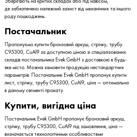
Зберігають на критих складах або під навісом,
Хастеллой C-276
40ХФА, 1.7223, aisi 4142
де забезпечено належний захист від механічних та іншого
роду пошкоджень.
Хастеллой C2000
45Х, 45h, 1.7035
Постачальник
Хастеллой 3
45ХН2МФА, k2425, 45hnmf
Пропонуємо купити бронзовий аркуш, стрічку, трубу
Хастеллой x
А40Г, 44smn28, 1.0762, 46s20
C95300, CuAl9 за доступною ціною зі спеціалізованих
складів постачальника Evek GmbH з доставкою в будь-
Удимет 500
яке місто. Можна замовити продукцію нестандартних
параметрів. Постачальник Evek GmbH пропонує купити
Удимет 720
лист, стрічку, трубу C95300, CuAl9, ціна — оптимальна
в даному сегменті прокату.
Купити, вигідна ціна
Постачальник Evek GmbH пропонує бронзовий аркуш,
стрічку, трубу C95300, CuAl9 під замовлення, ціна —
визначається технологічними особливостями