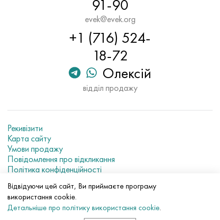
91-90
evek@evek.org
+1 (716) 524-
18-72
Олексій
відділ продажу
Рекивізити
Карта сайту
Умови продажу
Повідомлення про відкликання
Політика конфіденційності
Current metal prices
Відвідуючи цей сайт, Ви приймаєте програму
використання cookie.
© 2007–2026 «Evek GmbH»
Детальніше про політику використання cookie
.
Використання матеріалів сайту без прямого посилання