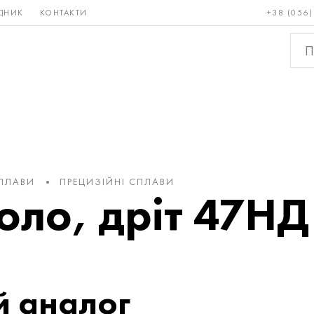
ДНИК
КОНТАКТИ
+38 (056)
Рідкісні і
Бронза, мідь,
Кольо
тугоплавкі
латунь
мета
СПЛАВИ
ПРЕЦИЗІЙНІ СПЛАВИ
оло, дріт 47НД
 аналог