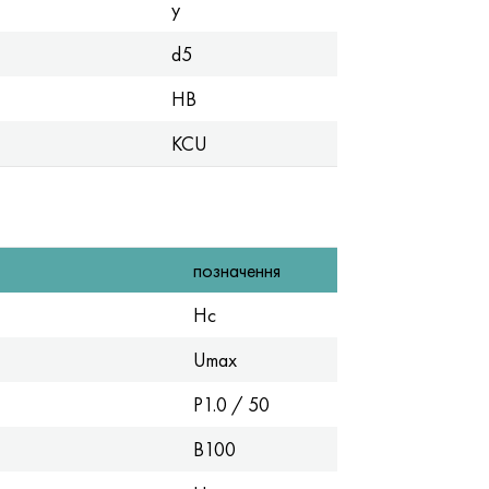
y
d5
HB
KCU
позначення
Hc
Umax
P1.0 / 50
B100