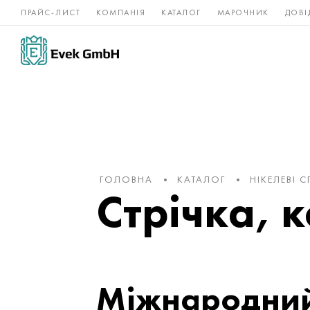
ПРАЙС-ЛИСТ
КОМПАНІЯ
КАТАЛОГ
МАРОЧНИК
ДОВІ
Нікелеві
Титан
нержавійка
сплави
ГОЛОВНА
КАТАЛОГ
НІКЕЛЕВІ 
Стрічка, к
Міжнародний