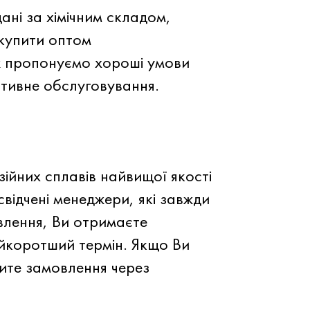
ані за хімічним складом,
 купити оптом
ж пропонуємо хороші умови
ативне обслуговування.
ійних сплавів найвищої якості
відчені менеджери, які завжди
влення, Ви отримаєте
айкоротший термін. Якщо Ви
мите замовлення через