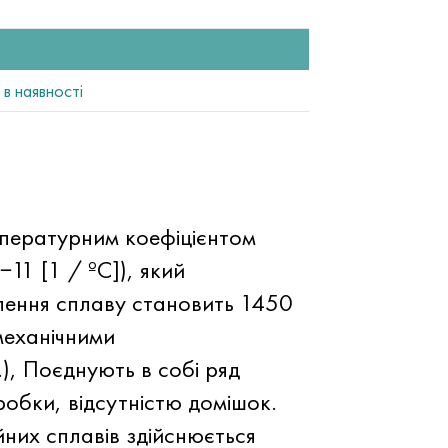
в наявності
мпературним коефіцієнтом
11 [1 / ºC]), який
влення сплаву становить 1450
-механічними
), Поєднують в собі ряд
робки, відсутністю домішок.
них сплавів здійснюється