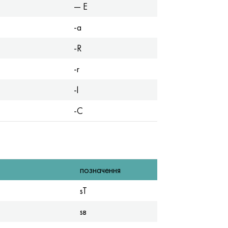
— E
-a
-R
-r
-l
-C
позначення
sT
sв