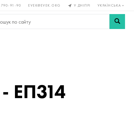
 790-91-90
EVEK@EVEK.ORG
У ДНІПРІ
УКРАЇНСЬКА
рові
Легована
Сітки і
ли
сталь
з'єднання
 - ЕП314