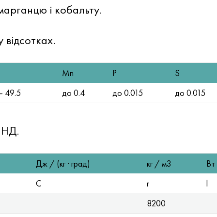
, марганцю і кобальту.
у відсотках.
Mn
P
S
— 49.5
до 0.4
до 0.015
до 0.015
 НД.
Дж / (кг · град)
кг / м3
Вт 
C
r
l
8200