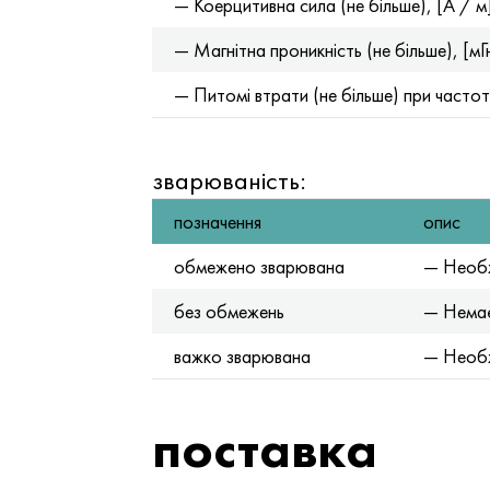
— Коерцитивна сила (не більше), [А / м
— Магнітна проникність (не більше), [мГ
— Питомі втрати (не більше) при частоті 5
зварюваність:
позначення
опис
обмежено зварювана
— Необх
без обмежень
— Немає
важко зварювана
— Необх
поставка