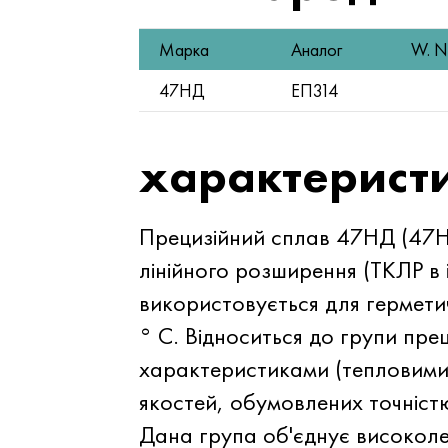
Марка
Аналог
W. Nr
47НД
ЕП314
характерист
Прецизійний сплав 47НД (47НД
лінійного розширення (ТКЛР в 
використовується для гермети
° C. Відноситься до групи прец
характеристиками (тепловими, 
якостей, обумовлених точністю
Дана група об'єднує високоле