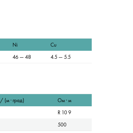
Ni
Cu
46 — 48
4.5 — 5.5
/ (м · град)
Ом · м
R 10 9
500