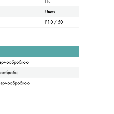
Hc
Umax
P1.0 / 50
й термообробкою
рмообробці
й термообробкою