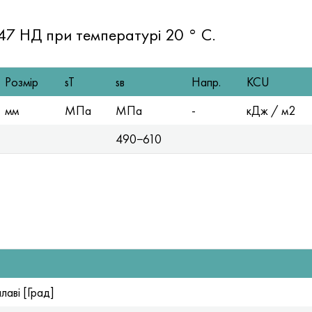
 47 НД при температурі 20 ° C.
Розмір
sT
sв
Напр.
KCU
мм
МПа
МПа
-
кДж / м2
490−610
аві [Град]