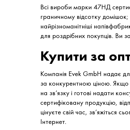
Всі вироби марки 47НД сертифі
граничному відсотку домішок;
найрізноманітніші напівфабр
для роздрібних покупців. Ви з
Купити за о
Компанія Evek GmbH надає для
за конкурентною ціною. Якщо в
на зв’язку і готові надати ко
сертифіковану продукцію, від
цінуєте свій час, зв’яжіться 
Інтернет.