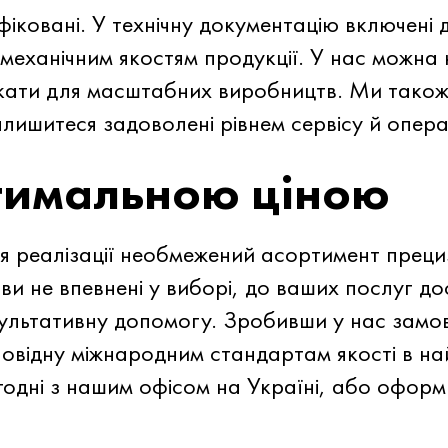
ковані. У технічну документацію включені д
 механічним якостям продукції. У нас можна
икати для масштабних виробництв. Ми тако
алишитеся задоволені рівнем сервісу й опер
птимальною ціною
 реалізації необмежений асортимент прециз
и не впевнені у виборі, до ваших послуг дос
нсультативну допомогу. Зробивши у нас замо
повідну міжнародним стандартам якості в н
сьогодні з нашим офісом на Україні, або офор