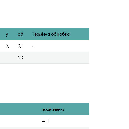
y
d5
Термічна обробка.
%
%
-
23
позначення
— T