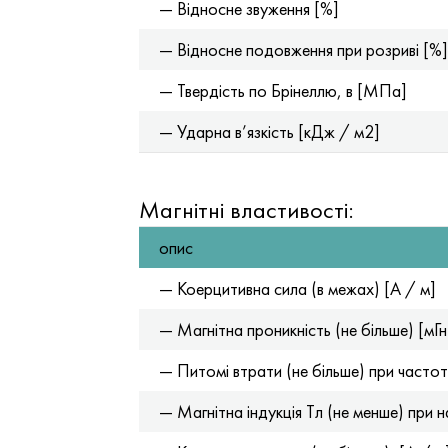
— Відносне звуження [%]
— Відносне подовження при розриві [%]
— Твердість по Брінеллю, в [МПа]
— Ударна в’язкість [кДж / м2]
Магнітні властивості:
опис
— Коерцитивна сила (в межах) [А / м]
— Магнітна проникність (не більше) [мГн
— Питомі втрати (не більше) при частоті 5
— Магнітна індукція Tл (не менше) при н