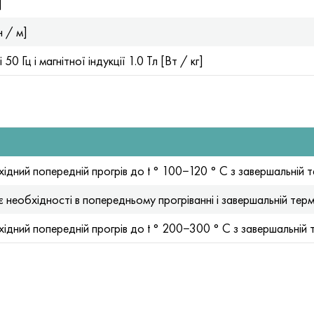
]
н / м]
0 Гц і магнітної індукції 1.0 Тл [Вт / кг]
ідний попередній прогрів до t ° 100−120 ° С з завершальні
 необхідності в попередньому прогріванні і завершальній те
ідний попередній прогрів до t ° 200−300 ° С з завершальні