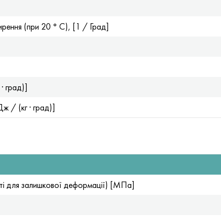
рення (при 20 ° С), [1 / Град]
· град)]
ж / (кг · град)]
і для залишкової деформації) [МПа]