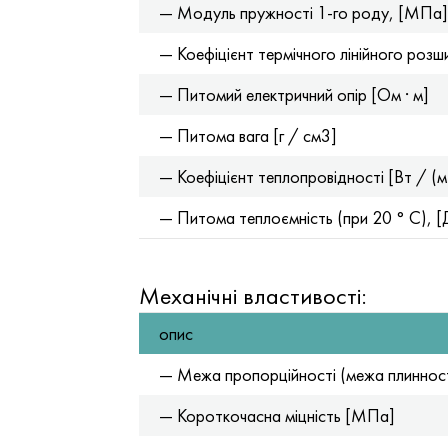
— Модуль пружності 1-го роду, [МПа]
— Коефіцієнт термічного лінійного розши
— Питомий електричний опір [Ом · м]
— Питома вага [г / см3]
— Коефіцієнт теплопровідності [Вт / (м 
— Питома теплоємність (при 20 ° С), [Д
Механічні властивості:
опис
— Межа пропорційності (межа плинност
— Короткочасна міцність [МПа]