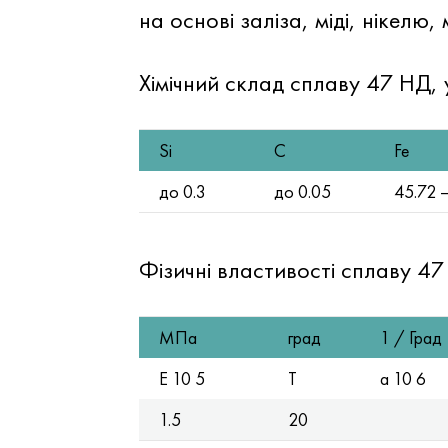
на основі заліза, міді, нікелю
Хімічний склад сплаву 47 НД, 
Si
C
Fe
до 0.3
до 0.05
45.72 
Фізичні властивості сплаву 47
МПа
град
1 / Град
E 10 5
T
a 10 6
1.5
20