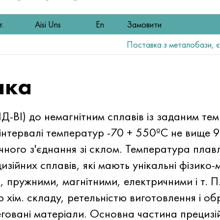
.
Aisi Uns
En
Замовити
Поставка з металобази, є 
ика
-ВІ) до немагнітним сплавів із заданим те
інтервалі температур -70 + 550ºC не вище 9−
чного з'єднання зі склом. Температура пла
изійних сплавів, які мають унікальні фізико
пружними, магнітними, електричними і т. П.
 хім. складу, ретельністю виготовлення і об
говані матеріали. Основна частина прецизій