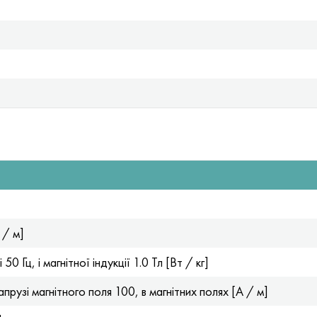
 / м]
0 Гц, і магнітної індукції 1.0 Тл [Вт / кг]
апрузі магнітного поля 100, в магнітних полях [А / м]