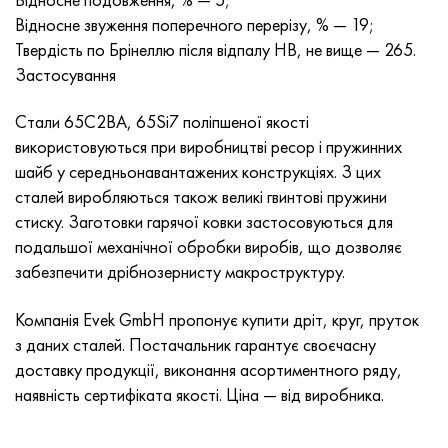
Нимоник 90
Труба прецизійна
Лист, круг, дріт Н70МФВ
AM-350 - ams 5548
45Х14Н14В2М
ас35г2, 36smnpb14, 1.0765
Відносне звуження поперечного перерізу, % — 19;
Твердість по Брінеллю після відпалу НВ, не вище — 265.
Нимоник 263
AM-355 - ams 5547
50Х14МФ
38х2н2ма, 34CrNiMo6, 40NiCrMo7
Застосування
Haynes 25
Сustom 450® - uns S45000
65Х13
40хн2ма, 34CrNiMo4, 36hnm
Стали 65С2ВА, 65Si7 поліпшеної якості
використовуються при виробництві ресор і пружинних
Хайнс 188
Greek Ascoloy 418
90Х18МФ
38ХС, 37hs
шайб у середньонавантажених конструкціях. З цих
сталей виробляються також великі гвинтові пружини
Haynes 230
Труба корозійно-стійка
95Х18
38ХА, 37Cr4, aisi 5135
стиску. Заготовки гарячої ковки застосовуються для
подальшої механічної обробки виробів, що дозволяє
Хастеллой b2
38ХН3МФА, 35nicrmov12-5
забезпечити дрібнозернисту макроструктуру.
Хастеллой b3
40Г, 40Mn4, aisi 1035
Компанія Evek GmbH пропонує купити дріт, круг, пруток
з даних сталей. Постачальник гарантує своєчасну
Хастеллой c4
38ХМ, 42CrMo4, aisi 1.7225
доставку продукції, виконання асортиментного ряду,
наявність сертифіката якості. Ціна — від виробника.
Хастеллой c22
40ХН, 36NiCr6, aisi 3135