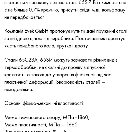
вважається високовуглецева сталь 65Si7. В її химсоставе
MP159
Стрічка, коло, дріт 56ДГНХ
Лист, круг, дріт ХН73МБТЮ
5B
1.4567 - aisi 304Cu
15Х16Н2АМ
30Х, aisi 5130, 30h
є не більше 0,7% кремнію, присутні сліди міді, вольфраму
не передбачається.
Multimet n155
Стрічка 68НХВКТЮ
Труба ХН70Ю
ТЛ5
1.4570 - aisi303Cu
18Х11МНФБ
30хгс, 30hgs
Компанія Evek GmbH пропонує купити дані пружинні сталі
Никрофер 5923 hMo
труба 79НМ
Труба ХН75МБТЮ
АТ-6
1.4574 - Alloy PH 15-7 Mo®
18Х12ВМБФР
30ХГСА, 30hgsa
за вигідною ціною від виробника. Постачальник гарантує
якість придбаного кола, прутка і дроту.
Никрофер 6030
Стрічка, коло, дріт 80НМ
Лист, круг, дріт ХН75ТБЮ
МС-6
1.4580 - aisi 316Cb
20Х12ВНМФ
30хгсн2а, 30hgsna
Стали 65С2ВА, 65Si7 можуть зазнавати різних видів
Нитроник 40
80НМВ-ВІ
Лист, круг, дріт ХН77ТЮ
14 титан
1.4597 - aisi 204Cu
20Х3МВФ
30хн2ма, 30CrNiMo8
термообробки, не схильні до прояву відпускної
крихкості, а також до утворення флокенов під час
Нитроник 50
80НХС
труба ХН77ТЮР
СП -17
Сплав 28 - 1.4563
21НКМТ
30хн3а, 31nicr14
пластичної деформації. Зварюваність сталей —
незадовільна.
Нитроник 60
81НМА
труба ХН78Т
40 титан
Сплав 31 - 1.4562
37Х12Н8Г8МФБ
34хн3ма, 36NiCrMo16, 35NiCrMo16
Основні фізико-механічні властивості:
Нитроник 75
Види прецизійних сплавів
Лист, круг, дріт ХН80ТБЮ
Сплав 254smo® - 1.4547
40Х10С2М
35hgs, 35хгс
Межа тимчасового опору, МПа -1860;
Нимоник 80а
термобіметалів
Лист, круг, дріт Н65М
Сплав 926 - 1.4529
40Х9С2
35hgsa, 35ХГСА
Межа пластичності, МПа — 1665;
Відносне подовження, % — 5;