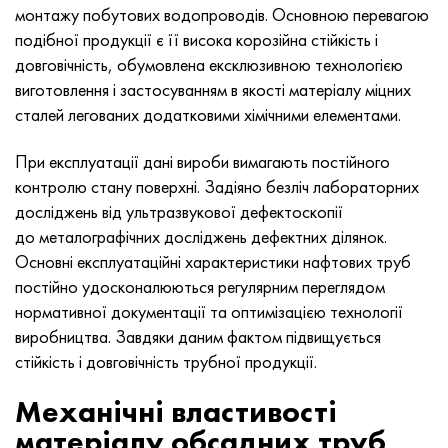
MP159
Стрічка, коло, дріт 56ДГНХ
Лист, круг, дріт ХН73МБТЮ
5B
1.4567 - aisi 304Cu
15Х16Н2АМ
30Х, aisi 5130, 30h
монтажу побутових водопроводів. Основною перевагою
подібної продукції є її висока корозійна стійкість і
Multimet n155
Стрічка 68НХВКТЮ
Труба ХН70Ю
ТЛ5
1.4570 - aisi303Cu
18Х11МНФБ
30хгс, 30hgs
довговічність, обумовлена ексклюзивною технологією
виготовлення і застосуванням в якості матеріалу міцних
Никрофер 5923 hMo
труба 79НМ
Труба ХН75МБТЮ
АТ-6
1.4574 - Alloy PH 15-7 Mo®
18Х12ВМБФР
30ХГСА, 30hgsa
сталей легованих додатковими хімічними елементами.
Никрофер 6030
Стрічка, коло, дріт 80НМ
Лист, круг, дріт ХН75ТБЮ
МС-6
1.4580 - aisi 316Cb
20Х12ВНМФ
30хгсн2а, 30hgsna
При експлуатації дані вироби вимагають постійного
контролю стану поверхні. Задіяно безліч лабораторних
Нитроник 40
80НМВ-ВІ
Лист, круг, дріт ХН77ТЮ
14 титан
1.4597 - aisi 204Cu
20Х3МВФ
30хн2ма, 30CrNiMo8
досліджень від ультразвукової дефектоскопії
до металографічних досліджень дефектних ділянок.
Нитроник 50
80НХС
труба ХН77ТЮР
СП -17
Сплав 28 - 1.4563
21НКМТ
30хн3а, 31nicr14
Основні експлуатаційні характеристики нафтових труб
постійно удосконалюються регулярним переглядом
Нитроник 60
81НМА
труба ХН78Т
40 титан
Сплав 31 - 1.4562
37Х12Н8Г8МФБ
34хн3ма, 36NiCrMo16, 35NiCrMo16
нормативної документації та оптимізацією технології
виробництва. Завдяки даним фактом підвищується
Нитроник 75
Види прецизійних сплавів
Лист, круг, дріт ХН80ТБЮ
Сплав 254smo® - 1.4547
40Х10С2М
35hgs, 35хгс
стійкість і довговічність трубної продукції.
Механічні властивості
Нимоник 80а
термобіметалів
Лист, круг, дріт Н65М
Сплав 926 - 1.4529
40Х9С2
35hgsa, 35ХГСА
матеріалу обсадних труб