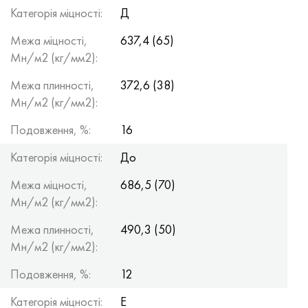
Хастеллой C-276
40ХФА, 1.7223, aisi 4142
Категорія міцності:
Д
Межа міцності,
637,4 (65)
Хастеллой C2000
45Х, 45h, 1.7035
Мн/м2 (кг/мм2):
Хастеллой 3
45ХН2МФА, k2425, 45hnmf
Межа плинності,
372,6 (38)
Мн/м2 (кг/мм2):
Хастеллой x
А40Г, 44smn28, 1.0762, 46s20
Подовження, %:
16
Удимет 500
Категорія міцності:
До
Удимет 720
Межа міцності,
686,5 (70)
Мн/м2 (кг/мм2):
Межа плинності,
490,3 (50)
Мн/м2 (кг/мм2):
Подовження, %:
12
Категорія міцності:
Е