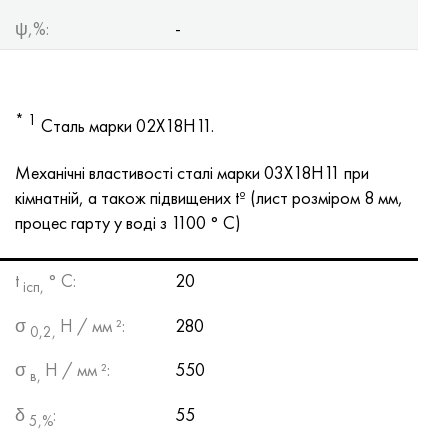
ψ,%:
-
* 1
Сталь марки 02Х18Н11.
Механічні властивості сталі марки 03Х18Н11 при
кімнатній, а також підвищених tº (лист розміром 8 мм,
процес гарту у воді з 1100 ° С)
t
° С:
20
ісп,
σ
Н / мм ²:
280
0,2,
σ
Н / мм ²:
550
в,
δ
:
55
5,%