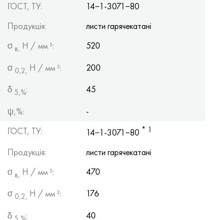
ГОСТ, ТУ:
14−1-3071−80
Хастеллой C-276
40ХФА, 1.7223, aisi 4142
Продукція:
листи гарячекатані
Хастеллой C2000
45Х, 45h, 1.7035
σ
Н / мм ²:
520
в,
Хастеллой 3
45ХН2МФА, k2425, 45hnmf
σ
Н / мм ²:
200
0,2,
Хастеллой x
А40Г, 44smn28, 1.0762, 46s20
δ
:
45
5,%
Удимет 500
ψ,%:
-
Удимет 720
* 1
ГОСТ, ТУ:
14−1-3071−80
Продукція:
листи гарячекатані
σ
Н / мм ²:
470
в,
σ
Н / мм ²:
176
0,2,
δ
:
40
5,%