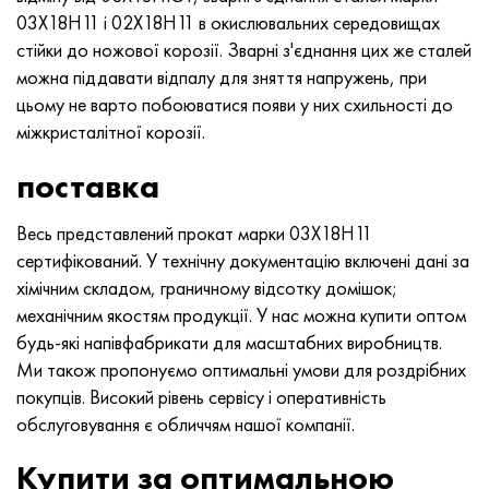
03Х18Н11 і 02Х18Н11 в окислювальних середовищах
стійки до ножової корозії. Зварні з'єднання цих же сталей
можна піддавати відпалу для зняття напружень, при
цьому не варто побоюватися появи у них схильності до
міжкристалітної корозії.
поставка
Весь представлений прокат марки 03Х18Н11
сертифікований. У технічну документацію включені дані за
хімічним складом, граничному відсотку домішок;
механічним якостям продукції. У нас можна купити оптом
будь-які напівфабрикати для масштабних виробництв.
Ми також пропонуємо оптимальні умови для роздрібних
покупців. Високий рівень сервісу і оперативність
обслуговування є обличчям нашої компанії.
Купити за оптимальною