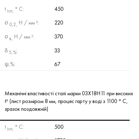
t
° С:
450
ісп,
σ
Н / мм ²:
220
0,2,
σ
Н / мм ²:
370
в,
δ
:
33
5,%
ψ,%:
67
Механічні властивості сталі марки 03Х18Н11 при високих
tº (лист розміром 8 мм, процес гарту у воді з 1100 ° C,
зразок поздовжній)
t
° С:
500
ісп,