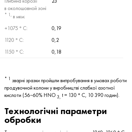
Глибина корозії
23
в околошовной зоні
* 1,
в мкм:
+1075 ° С:
0,19
1120 ° С:
0,2
1150 ° С:
0,18
* 1
зварні зразки пройшли випробування в умовах роботи
продувочной колони у виробництві слабкої азотної
кислоти (56−60% HNO
t = 130 ° С, 10 390 годин).
3,
Технологічні параметри
обробки