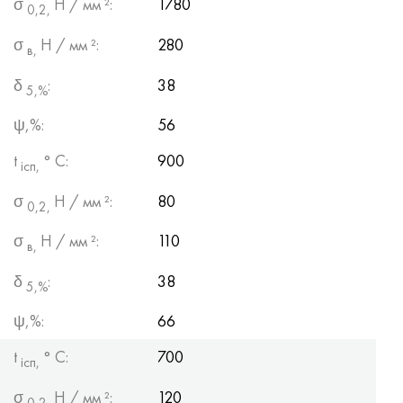
σ
Н / мм ²:
1780
0,2,
σ
Н / мм ²:
280
в,
δ
:
38
5,%
ψ,%:
56
t
° С:
900
ісп,
σ
Н / мм ²:
80
0,2,
σ
Н / мм ²:
110
в,
δ
:
38
5,%
ψ,%:
66
t
° С:
700
ісп,
σ
Н / мм ²:
120
0,2,