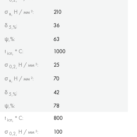
σ
Н / мм ²:
210
в,
δ
:
36
5,%
ψ,%:
63
t
° С:
1000
ісп,
σ
Н / мм ²:
25
0,2,
σ
Н / мм ²:
70
в,
δ
:
42
5,%
ψ,%:
78
t
° С:
800
ісп,
σ
Н / мм ²:
100
0,2,