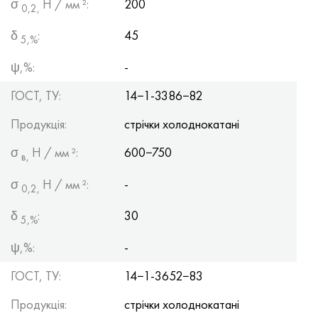
σ
Н / мм ²:
200
0,2,
δ
:
45
5,%
ψ,%:
-
ГОСТ, ТУ:
14−1-3386−82
Продукція:
стрічки холоднокатані
σ
Н / мм ²:
600−750
в,
σ
Н / мм ²:
-
0,2,
δ
:
30
5,%
ψ,%:
-
ГОСТ, ТУ:
14−1-3652−83
Продукція:
стрічки холоднокатані