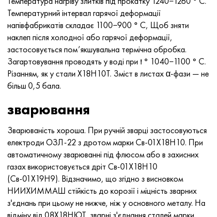
Температура нагріву злитків під прокатку 1240−1260 ° С.
Температурний інтервал гарячої деформації
напівфабрикатів складає 1100−900 ° С, Щоб зняти
наклеп після холодної або гарячої деформації,
застосовується пом’якшувальна термічна обробка.
Загартовування проводять у воді при t ° 1040−1100 ° С.
Різанням, як у стали Х18Н10Т. Зміст в листах α-фази — не
більш 0,5 бала.
зварювання
Зварюваність хороша. При ручній зварці застосовуються
електроди ОЗЛ-22 з дротом марки Св-01Х18Н10. При
автоматичному зварюванні під флюсом або в захисних
газах використовується дріт Св-01X18Н10
(Св-01Х19Н9). Відзначимо, що згідно з висновком
НИИХИММАШ стійкість до корозії і міцність зварних
з'єднань при цьому не нижче, ніж у основного металу. На
відміну від 08X18НЮТ, зварні з'єднання сталей марки