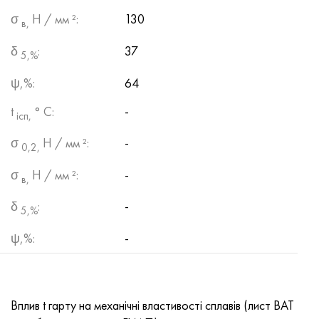
σ
Н / мм ²:
130
в,
δ
:
37
5,%
ψ,%:
64
t
° С:
-
ісп,
σ
Н / мм ²:
-
0,2,
σ
Н / мм ²:
-
в,
δ
:
-
5,%
ψ,%:
-
Вплив t гарту на механічні властивості сплавів (лист ВАТ