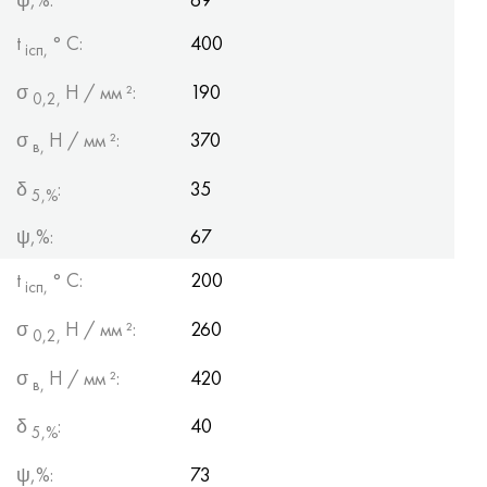
t
° С:
400
ісп,
σ
Н / мм ²:
190
0,2,
σ
Н / мм ²:
370
в,
δ
:
35
5,%
ψ,%:
67
t
° С:
200
ісп,
σ
Н / мм ²:
260
0,2,
σ
Н / мм ²:
420
в,
δ
:
40
5,%
ψ,%:
73