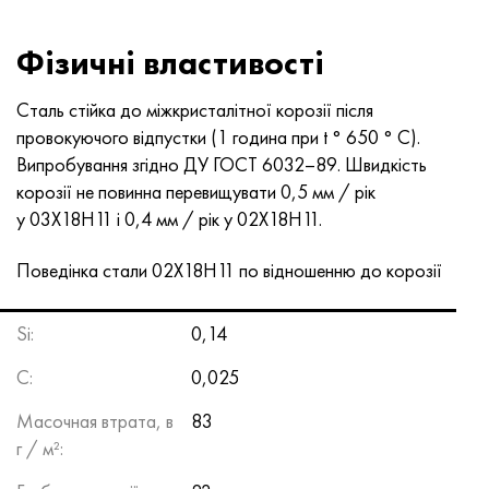
Фізичні властивості
Сталь стійка до міжкристалітної корозії після
провокуючого відпустки (1 година при t ° 650 ° С).
Випробування згідно ДУ
ГОСТ 6032–89
. Швидкість
корозії не повинна перевищувати 0,5 мм / рік
у 03Х18Н11 і 0,4 мм / рік у 02Х18Н11.
Поведінка стали 02Х18Н11 по відношенню до корозії
Si:
0,14
C:
0,025
Масочная втрата, в
83
г / м²: