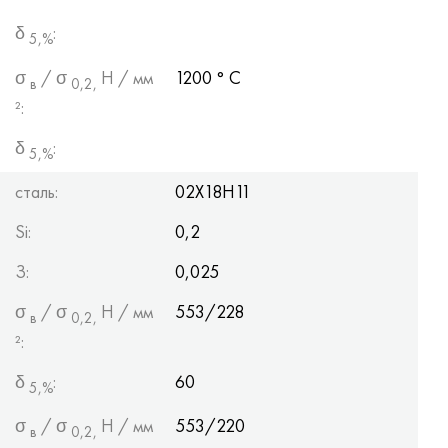
δ
:
5,%
σ
/ σ
Н / мм
1200 ° С
в
0,2,
²:
δ
:
5,%
сталь:
02Х18Н11
Si:
0,2
З:
0,025
σ
/ σ
Н / мм
553/228
в
0,2,
²:
δ
:
60
5,%
σ
/ σ
Н / мм
553/220
в
0,2,