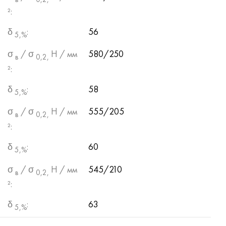
²:
δ
:
56
5,%
σ
/ σ
Н / мм
580/250
в
0,2,
²:
δ
:
58
5,%
σ
/ σ
Н / мм
555/205
в
0,2,
²:
δ
:
60
5,%
σ
/ σ
Н / мм
545/210
в
0,2,
²:
δ
:
63
5,%