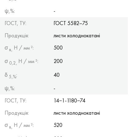
ψ,%:
-
ГОСТ, ТУ:
ГОСТ 5582–75
Продукція:
листи холоднокатані
σ
Н / мм ²:
500
в,
σ
Н / мм ²:
200
0,2,
δ
:
40
5,%
ψ,%:
-
ГОСТ, ТУ:
14−1-1180−74
Продукція:
листи холоднокатані
σ
Н / мм ²:
520
в,