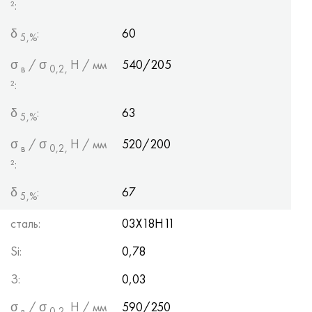
²:
δ
:
60
5,%
σ
/ σ
Н / мм
540/205
в
0,2,
²:
δ
:
63
5,%
σ
/ σ
Н / мм
520/200
в
0,2,
²:
δ
:
67
5,%
сталь:
03Х18Н11
Si:
0,78
З:
0,03
σ
/ σ
Н / мм
590/250
в
0,2,