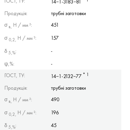
* 1
ГОСТ, ТУ:
14−1-3183−81
Продукція:
трубні заготовки
σ
Н / мм ²:
451
в,
σ
Н / мм ²:
157
0,2,
δ
:
-
5,%
ψ,%:
-
* 1
ГОСТ, ТУ:
14−1-2132−77
Продукція:
трубні заготовки
σ
Н / мм ²:
490
в,
σ
Н / мм ²:
196
0,2,
δ
:
45
5,%