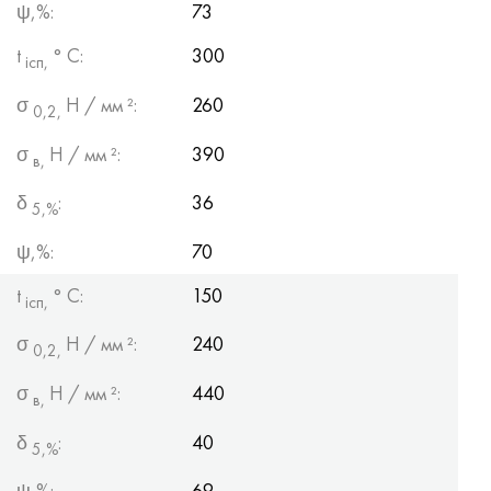
ψ,%:
73
t
° С:
300
ісп,
σ
Н / мм ²:
260
0,2,
σ
Н / мм ²:
390
в,
δ
:
36
5,%
ψ,%:
70
t
° С:
150
ісп,
σ
Н / мм ²:
240
0,2,
σ
Н / мм ²:
440
в,
δ
:
40
5,%
ψ,%:
69