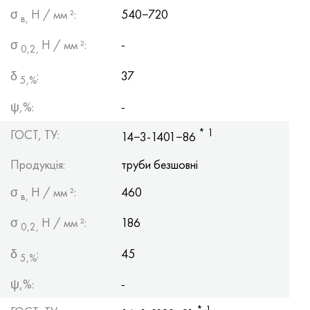
σ
Н / мм ²:
540−720
в,
σ
Н / мм ²:
-
0,2,
δ
:
37
5,%
ψ,%:
-
* 1
ГОСТ, ТУ:
14−3-1401−86
Продукція:
труби безшовні
σ
Н / мм ²:
460
в,
σ
Н / мм ²:
186
0,2,
δ
:
45
5,%
ψ,%:
-