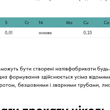
S
Cr
Ni
Mo
Cu
Co
0,01
основа
0,25
можуть бути створені напівфабрикати будь-
дна формування здійснюється усіма відомим
ротом, безшовними і зварними трубами, ли
аги прокату нікель