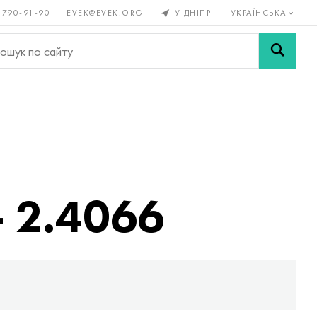
 790-91-90
EVEK@EVEK.ORG
У ДНІПРІ
УКРАЇНСЬКА
рові
Легована
Сітки і
ли
сталь
з'єднання
- 2.4066