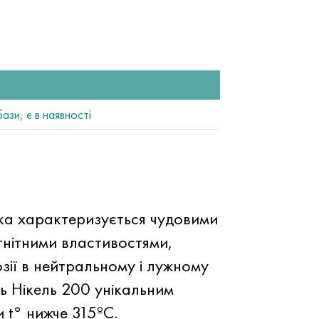
зи, є в наявності
рка характеризується чудовими
гнітними властивостями,
зії в нейтральному і лужному
ть Нікель 200 унікальним
 t° нижче 315ºC.