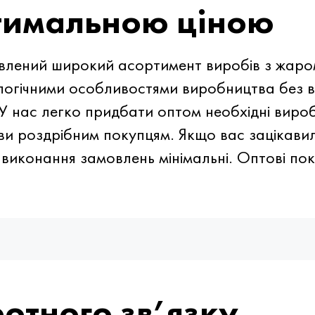
птимальною ціною
лений широкий асортимент виробів з жаром
ологічними особливостями виробництва без 
 У нас легко придбати оптом необхідні виро
ви роздрібним покупцям. Якщо вас зацікавил
 виконання замовлень мінімальні. Оптові по
отного зв’язку