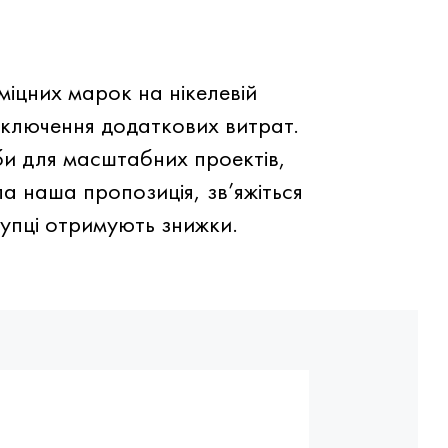
іцних марок на нікелевій
включення додаткових витрат.
би для масштабних проектів,
а наша пропозиція, зв’яжіться
купці отримують знижки.