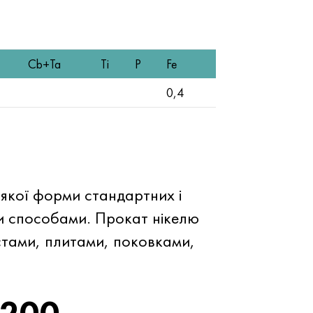
Cb+Ta
Ti
P
Fe
0,4
якої форми стандартних і
и способами. Прокат нікелю
стами, плитами, поковками,
 200