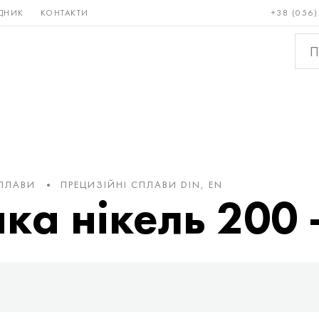
ДНИК
КОНТАКТИ
+38 (056)
Рідкісні і
Бронза, мідь,
Кольо
тугоплавкі
латунь
мета
СПЛАВИ
ПРЕЦИЗІЙНІ СПЛАВИ DIN, EN
чка нікель 200 