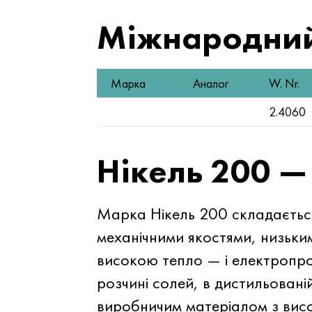
Міжнародний
Марка
Аналог
W. Nr.
2.4060
Нікель 200 
Марка Нікель 200 складається
механічними якостями, низьки
високою тепло — і електропров
розчині солей, в дистильовані
виробничим матеріалом з висо