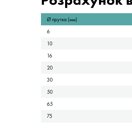
Ø прутка (мм)
6
10
16
20
30
50
65
75