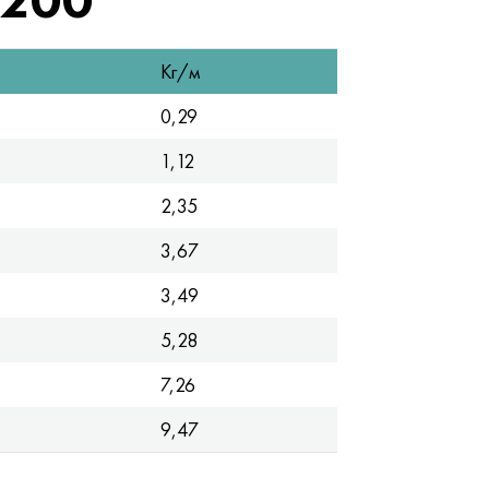
Кг/м
0,29
1,12
2,35
3,67
3,49
5,28
7,26
9,47