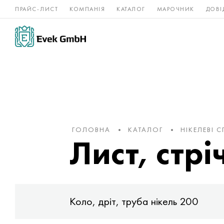
ПРАЙС-ЛИСТ
КОМПАНІЯ
КАТАЛОГ
МАРОЧНИК
ДОВІ
Нікелеві
Титан
нержавійка
сплави
ГОЛОВНА
КАТАЛОГ
НІКЕЛЕВІ 
Лист, стрі
Коло, дріт, труба нікель 200