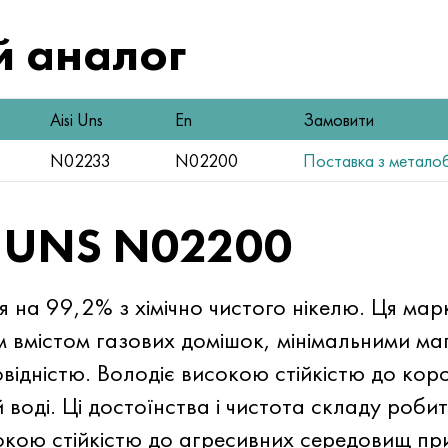
 аналог
Aisi Uns
En
Замовити
N02233
N02200
Поставка з металоба
— UNS N02200
 на 99,2% з хімічно чистого нікелю. Ця ма
м вмістом газових домішок, мінімальними ма
ідністю. Володіє високою стійкістю до коро
й воді. Ці достоїнства і чистота складу роби
кою стійкістю до агресивних середовищ при