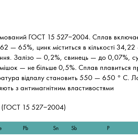
ормований
ГОСТ 15
527−2004. Сплав включає
 62 — 65%, цинк міститься в кількості 34,2
ння. Залізо — 0,2%, свинець — до 0,07%, с
ішок — не більше 0,5%. Сплав плавиться пр
ратура відпалу становить 550 — 650 ° C. Л
ють з антимагнітним властивостями
 (ГОСТ 15 527−2004)
e
Pb
Sn
Sb
P