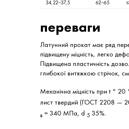
34,22−37,5
62−65
≤
переваги
Латунний прокат має ряд пере
підвищену міцність, легко деф
Підвищена пластичність дозво
глибокої витяжкою стрічок, см
Механічна міцність при t ° 20
лист твердий (ГОСТ 2208 — 2
= 340 МПа, d
35%.
в
5