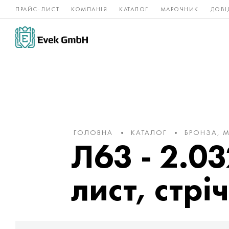
ПРАЙС-ЛИСТ
КОМПАНІЯ
КАТАЛОГ
МАРОЧНИК
ДОВІ
Нікелеві
Титан
нержавійка
сплави
ГОЛОВНА
КАТАЛОГ
БРОНЗА, М
Л63 - 2.03
лист, стрі