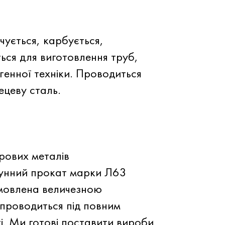
чується, карбується,
ься для виготовлення труб,
генної техніки. Проводиться
ецеву сталь.
рових металів
тунний прокат марки Л63
бумовлена величезною
ї проводиться під повним
. Ми готові поставити вироби