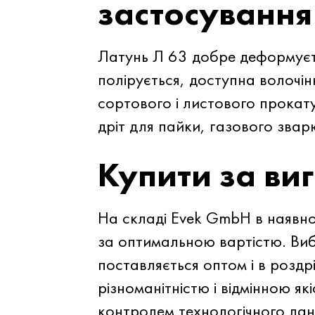
застосування
Латунь Л 63 добре деформуєть
полірується, доступна волочі
сортового і листового прокату
дріт для пайки, газового звар
Купити за ви
На складі Evek GmbH в наявно
за оптимальною вартістю. Ви
поставляється оптом і в розд
різноманітністю і відмінною як
контролем технологічного лан