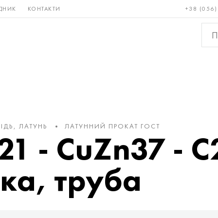
ДНИК
КОНТАКТИ
+38 (056)
Рідкісні і
Бронза, мідь,
Кольо
тугоплавкі
латунь
мета
ІДЬ, ЛАТУНЬ
ЛАТУННИЙ ПРОКАТ ГОСТ
21 - СuZn37 - 
чка, труба