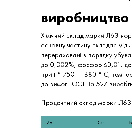
виробництво
Хімічний склад марки Л63 н
основну частину складає мідь
перераховані в порядку убува
до 0,002%, фосфор ≤0,01, дом
при t ° 750 — 880 ° C, темпе
до вимог
ГОСТ 15
527 виробля
Процентний склад марки Л63
Zn
Cu
F