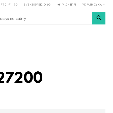
 790-91-90
EVEK@EVEK.ORG
У ДНІПРІ
УКРАЇНСЬКА
рові
Легована
Сітки і
ли
сталь
з'єднання
C27200