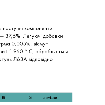
 наступні компоненти:
2 — 37,5%. Легуючі добавки
урма 0,005%, вісмут
и t ° 960 ° C, обробляється
атунь Л63А відповідно
Bi
Si
домішки