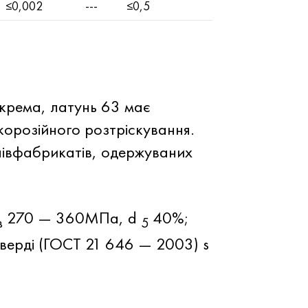
≤0,002
---
≤0,5
окрема, латунь 63 має
корозійного розтріскування.
півфабрикатів, одержуваних
270 — 360МПа, d
40%;
в
5
верді (ГОСТ 21 646 — 2003) s