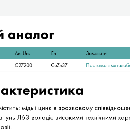
 аналог
Aisi Uns
En
Замовити
C27200
CuZn37
Поставка з металобаз
рактеристика
стить: мідь і цинк в зразковому співвідноше
атунь Л63 володіє високими технічними хар
озії.