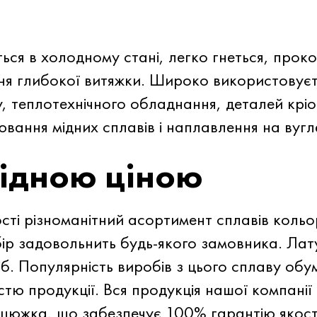
ся в холодному стані, легко гнеться, проко
ння глибокої витяжки. Широко використовуєт
, теплотехнічного обладнання, деталей кріо
ювання мідних сплавів і наплавлення на вугл
гідною ціною
сті різноманітний асортимент сплавів кольо
бір задовольнить будь-якого замовника. Ла
ріб. Популярність виробів з цього сплаву о
істю продукції. Вся продукція нашої компані
цюжка, що забезпечує 100% гарантію якості