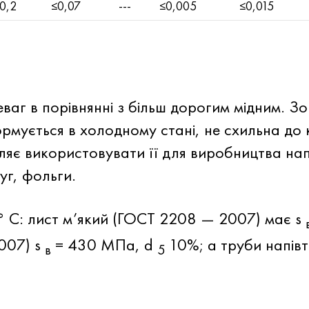
0,2
≤0,07
---
≤0,005
≤0,015
ваг в порівнянні з більш дорогим мідним. З
ормується в холодному стані, не схильна до 
ляє використовувати її для виробництва на
уг, фольги.
 ° С: лист м’який (ГОСТ 2208 — 2007) має s
007) s
= 430 МПа, d
10%; а труби напівт
в
5