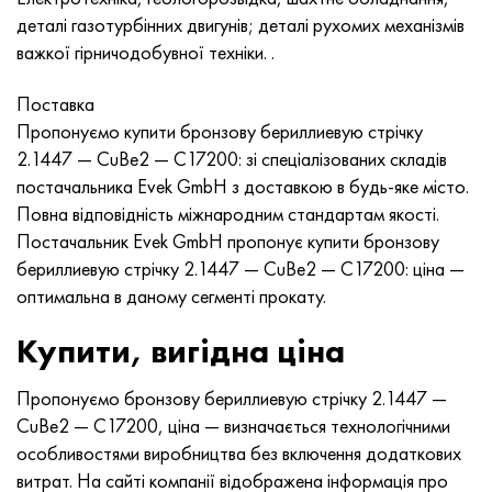
Нимоник 90
Труба прецизійна
Лист, круг, дріт Н70МФВ
AM-350 - ams 5548
45Х14Н14В2М
ас35г2, 36smnpb14, 1.0765
деталі газотурбінних двигунів; деталі рухомих механізмів
важкої гірничодобувної техніки. .
Нимоник 263
AM-355 - ams 5547
50Х14МФ
38х2н2ма, 34CrNiMo6, 40NiCrMo7
Поставка
Haynes 25
Сustom 450® - uns S45000
65Х13
40хн2ма, 34CrNiMo4, 36hnm
Пропонуємо купити бронзову бериллиевую стрічку
2.1447 — CuBe2 — C17200: зі спеціалізованих складів
Хайнс 188
Greek Ascoloy 418
90Х18МФ
38ХС, 37hs
постачальника Evek GmbH з доставкою в будь-яке місто.
Повна відповідність міжнародним стандартам якості.
Haynes 230
Труба корозійно-стійка
95Х18
38ХА, 37Cr4, aisi 5135
Постачальник Evek GmbH пропонує купити бронзову
бериллиевую стрічку 2.1447 — CuBe2 — C17200: ціна —
Хастеллой b2
38ХН3МФА, 35nicrmov12-5
оптимальна в даному сегменті прокату.
Хастеллой b3
40Г, 40Mn4, aisi 1035
Купити, вигідна ціна
Хастеллой c4
38ХМ, 42CrMo4, aisi 1.7225
Пропонуємо бронзову бериллиевую стрічку 2.1447 —
CuBe2 — C17200, ціна — визначається технологічними
Хастеллой c22
40ХН, 36NiCr6, aisi 3135
особливостями виробництва без включення додаткових
витрат. На сайті компанії відображена інформація про