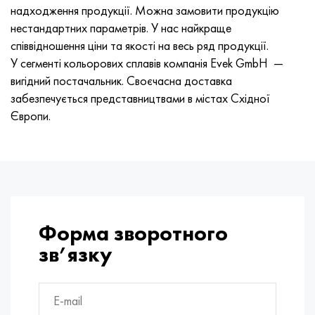
Хастеллой C-276
40ХФА, 1.7223, aisi 4142
надходження продукції. Можна замовити продукцію
нестандартних параметрів. У нас найкраще
Хастеллой C2000
45Х, 45h, 1.7035
співвідношення ціни та якості на весь ряд продукції.
У сегменті кольорових сплавів компанія Evek GmbH —
Хастеллой 3
45ХН2МФА, k2425, 45hnmf
вигідний постачальник. Своєчасна доставка
забезпечується представництвами в містах Східної
Хастеллой x
А40Г, 44smn28, 1.0762, 46s20
Європи.
Удимет 500
Удимет 720
Форма зворотного
зв’язку