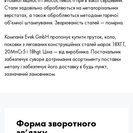
втомної міцності і зносостійкості при в’язкої серцевини.
Хастеллой C-276
40ХФА, 1.7223, aisi 4142
Стали задовільно обробляються на металорізальних
верстатах, а також обробляються методами гарячої
Хастеллой C2000
45Х, 45h, 1.7035
об'ємної штампування. Зварюваність сталей — помірна.
Хастеллой 3
45ХН2МФА, k2425, 45hnmf
Компанія Evek GmbH пропонує купити пруток, коло,
поковки з легованих конструкційних сталей марок 18ХГТ,
Хастеллой x
А40Г, 44smn28, 1.0762, 46s20
20MnCr5 і 18hgt. Ціна — від виробника. Постачальник
забезпечує суворе дотримання асортименту поставки
Удимет 500
металу і забезпечує його доставку в будь-пункт,
зазначений замовником.
Удимет 720
Форма зворотного
зв’язку