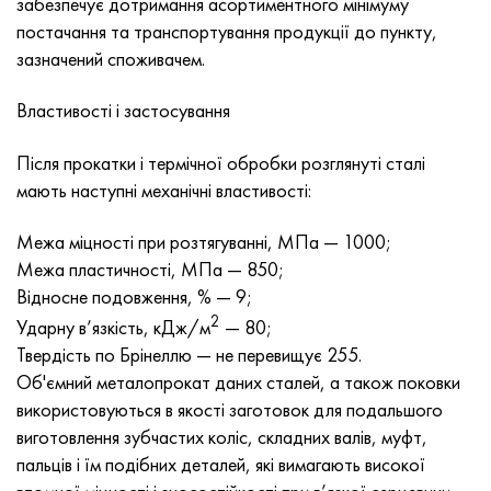
забезпечує дотримання асортиментного мінімуму
Нимоник 90
Труба прецизійна
Лист, круг, дріт Н70МФВ
AM-350 - ams 5548
45Х14Н14В2М
ас35г2, 36smnpb14, 1.0765
постачання та транспортування продукції до пункту,
зазначений споживачем.
Нимоник 263
AM-355 - ams 5547
50Х14МФ
38х2н2ма, 34CrNiMo6, 40NiCrMo7
Властивості і застосування
Haynes 25
Сustom 450® - uns S45000
65Х13
40хн2ма, 34CrNiMo4, 36hnm
Після прокатки і термічної обробки розглянуті сталі
Хайнс 188
Greek Ascoloy 418
90Х18МФ
38ХС, 37hs
мають наступні механічні властивості:
Haynes 230
Труба корозійно-стійка
95Х18
38ХА, 37Cr4, aisi 5135
Межа міцності при розтягуванні, МПа — 1000;
Межа пластичності, МПа — 850;
Хастеллой b2
38ХН3МФА, 35nicrmov12-5
Відносне подовження, % — 9;
2
Ударну в’язкість, кДж/м
— 80;
Хастеллой b3
40Г, 40Mn4, aisi 1035
Твердість по Брінеллю — не перевищує 255.
Об'ємний металопрокат даних сталей, а також поковки
Хастеллой c4
38ХМ, 42CrMo4, aisi 1.7225
використовуються в якості заготовок для подальшого
виготовлення зубчастих коліс, складних валів, муфт,
Хастеллой c22
40ХН, 36NiCr6, aisi 3135
пальців і їм подібних деталей, які вимагають високої