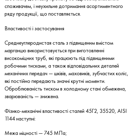
Нимоник 90
Труба прецизійна
Лист, круг, дріт Н70МФВ
AM-350 - ams 5548
45Х14Н14В2М
ас35г2, 36smnpb14, 1.0765
споживачем, і неухильне дотримання асортиментного
ряду продукції, що поставляється.
Нимоник 263
AM-355 - ams 5547
50Х14МФ
38х2н2ма, 34CrNiMo6, 40NiCrMo7
Властивості і застосування
Haynes 25
Сustom 450® - uns S45000
65Х13
40хн2ма, 34CrNiMo4, 36hnm
Среднеуглеродистая сталь з підвищеним вмістом
Хайнс 188
Greek Ascoloy 418
90Х18МФ
38ХС, 37hs
марганцю використовується при виготовленні
високоміцних труб, які працюють під підвищеними
Haynes 230
Труба корозійно-стійка
95Х18
38ХА, 37Cr4, aisi 5135
робочими тисками, а також відповідальних деталей
механічних передач — шківів, маховиків, зубчастих коліс,
Хастеллой b2
38ХН3МФА, 35nicrmov12-5
які постійно передають значні крутні моменти.
Оброблюваність тиском в холодному стані обмежена,
Хастеллой b3
40Г, 40Mn4, aisi 1035
зварюваність — знижена.
Хастеллой c4
38ХМ, 42CrMo4, aisi 1.7225
Фізико-механічні властивості сталей 45Г2, 35S20, AISI
1144 наступні:
Хастеллой c22
40ХН, 36NiCr6, aisi 3135
Межа міцності — 745 МПа;