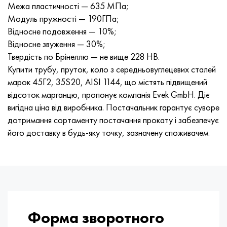
Межа пластичності — 635 МПа;
Хастеллой C-276
40ХФА, 1.7223, aisi 4142
Модуль пружності — 190ГПа;
Відносне подовження — 10%;
Хастеллой C2000
45Х, 45h, 1.7035
Відносне звуження — 30%;
Твердість по Брінеллю — не вище 228 НВ.
Хастеллой 3
45ХН2МФА, k2425, 45hnmf
Купити трубу, пруток, коло з середньовуглецевих сталей
марок 45Г2, 35S20, AISI 1144, що містять підвищений
Хастеллой x
А40Г, 44smn28, 1.0762, 46s20
відсоток марганцю, пропонує компанія Evek GmbH. Діє
вигідна ціна від виробника. Постачальник гарантує суворе
Удимет 500
дотримання сортаменту постачання прокату і забезпечує
його доставку в будь-яку точку, зазначену споживачем.
Удимет 720
Форма зворотного