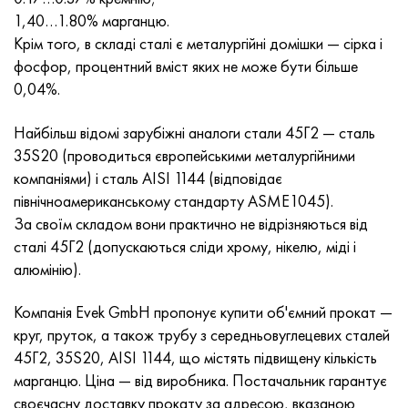
MP159
Стрічка, коло, дріт 56ДГНХ
Лист, круг, дріт ХН73МБТЮ
5B
1.4567 - aisi 304Cu
15Х16Н2АМ
30Х, aisi 5130, 30h
1,40…1.80% марганцю.
Крім того, в складі сталі є металургійні домішки — сірка і
Multimet n155
Стрічка 68НХВКТЮ
Труба ХН70Ю
ТЛ5
1.4570 - aisi303Cu
18Х11МНФБ
30хгс, 30hgs
фосфор, процентний вміст яких не може бути більше
0,04%.
Никрофер 5923 hMo
труба 79НМ
Труба ХН75МБТЮ
АТ-6
1.4574 - Alloy PH 15-7 Mo®
18Х12ВМБФР
30ХГСА, 30hgsa
Найбільш відомі зарубіжні аналоги стали 45Г2 — сталь
Никрофер 6030
Стрічка, коло, дріт 80НМ
Лист, круг, дріт ХН75ТБЮ
МС-6
1.4580 - aisi 316Cb
20Х12ВНМФ
30хгсн2а, 30hgsna
35S20 (проводиться європейськими металургійними
компаніями) і сталь AISI 1144 (відповідає
Нитроник 40
80НМВ-ВІ
Лист, круг, дріт ХН77ТЮ
14 титан
1.4597 - aisi 204Cu
20Х3МВФ
30хн2ма, 30CrNiMo8
північноамериканському стандарту ASME1045).
За своїм складом вони практично не відрізняються від
Нитроник 50
80НХС
труба ХН77ТЮР
СП -17
Сплав 28 - 1.4563
21НКМТ
30хн3а, 31nicr14
сталі 45Г2 (допускаються сліди хрому, нікелю, міді і
алюмінію).
Нитроник 60
81НМА
труба ХН78Т
40 титан
Сплав 31 - 1.4562
37Х12Н8Г8МФБ
34хн3ма, 36NiCrMo16, 35NiCrMo16
Компанія Evek GmbH пропонує купити об'ємний прокат —
Нитроник 75
Види прецизійних сплавів
Лист, круг, дріт ХН80ТБЮ
Сплав 254smo® - 1.4547
40Х10С2М
35hgs, 35хгс
круг, пруток, а також трубу з середньовуглецевих сталей
45Г2, 35S20, AISI 1144, що містять підвищену кількість
Нимоник 80а
термобіметалів
Лист, круг, дріт Н65М
Сплав 926 - 1.4529
40Х9С2
35hgsa, 35ХГСА
марганцю. Ціна — від виробника. Постачальник гарантує
своєчасну доставку прокату за адресою, вказаною