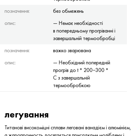
позначення:
без обмежень
опис:
— Немає необхідності
в попередньому прогріванні і
завершальній термообробці
позначення:
важко зварювана
опис:
— Необхідний попередній
прогрів до t ° 200−300 °
С з завершальній
термообробкою
легування
Титанові високоміцні сплави леговані ванадієм і алюмінієм,
а жаропрочность досягається присадками молібдену і