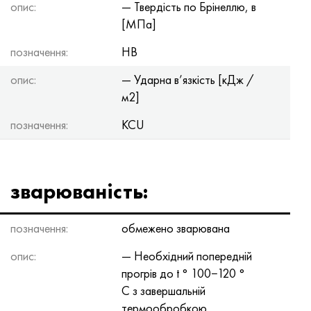
опис:
— Твердість по Брінеллю, в
[МПа]
позначення:
HB
опис:
— Ударна в’язкість [кДж /
м2]
позначення:
KCU
зварюваність:
позначення:
обмежено зварювана
опис:
— Необхідний попередній
прогрів до t ° 100−120 °
С з завершальній
термообробкою