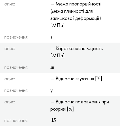
опис:
— Межа пропорційності
(межа плинності для
залишкової деформації)
[МПа]
позначення:
sT
опис:
— Короткочасна міцність
[МПа]
позначення:
sв
опис:
— Відносне звуження [%]
позначення:
y
опис:
— Відносне подовження при
розриві [%]
позначення:
d5