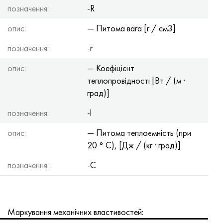
позначення:
-R
опис:
— Питома вага [г / см3]
позначення:
-r
опис:
— Коефіцієнт
теплопровідності [Вт / (м ·
град)]
позначення:
-l
опис:
— Питома теплоємність (при
20 ° С), [Дж / (кг · град)]
позначення:
-C
Маркування механічних властивостей: