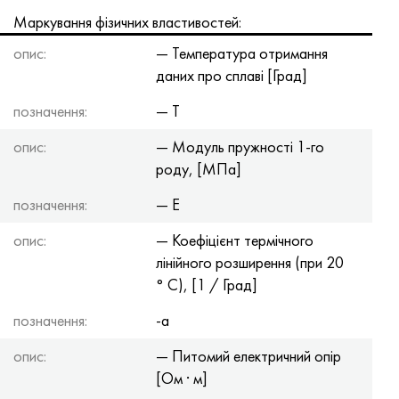
Хастеллой C-276
40ХФА, 1.7223, aisi 4142
Маркування фізичних властивостей:
опис:
— Температура отримання
Хастеллой C2000
45Х, 45h, 1.7035
даних про сплаві [Град]
Хастеллой 3
45ХН2МФА, k2425, 45hnmf
позначення:
— T
Хастеллой x
А40Г, 44smn28, 1.0762, 46s20
опис:
— Модуль пружності 1-го
роду, [МПа]
Удимет 500
позначення:
— E
Удимет 720
опис:
— Коефіцієнт термічного
лінійного розширення (при 20
° С), [1 / Град]
позначення:
-a
опис:
— Питомий електричний опір
[Ом · м]