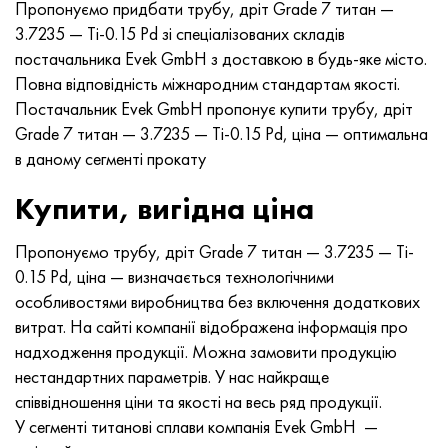
Пропонуємо придбати трубу, дріт Grade 7 титан —
Хастеллой C-276
40ХФА, 1.7223, aisi 4142
3.7235 — Ti-0.15 Pd зі спеціалізованих складів
постачальника Evek GmbH з доставкою в будь-яке місто.
Хастеллой C2000
45Х, 45h, 1.7035
Повна відповідність міжнародним стандартам якості.
Постачальник Evek GmbH пропонує купити трубу, дріт
Хастеллой 3
45ХН2МФА, k2425, 45hnmf
Grade 7 титан — 3.7235 — Ti-0.15 Pd, ціна — оптимальна
в даному сегменті прокату
Хастеллой x
А40Г, 44smn28, 1.0762, 46s20
Купити, вигідна ціна
Удимет 500
Пропонуємо трубу, дріт Grade 7 титан — 3.7235 — Ti-
Удимет 720
0.15 Pd, ціна — визначається технологічними
особливостями виробництва без включення додаткових
витрат. На сайті компанії відображена інформація про
надходження продукції. Можна замовити продукцію
нестандартних параметрів. У нас найкраще
співвідношення ціни та якості на весь ряд продукції.
У сегменті титанові сплави компанія Evek GmbH —