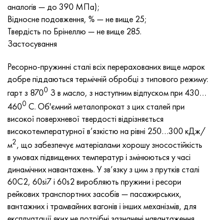
Хастеллой C-276
40ХФА, 1.7223, aisi 4142
аналогів — до 390 МПа);
Відносне подовження, % — не вище 25;
Хастеллой C2000
45Х, 45h, 1.7035
Твердість по Брінеллю — не вище 285.
Застосування
Хастеллой 3
45ХН2МФА, k2425, 45hnmf
Ресорно-пружинні сталі всіх перерахованих вище марок
добре піддаються термічній обробці з типового режиму:
Хастеллой x
А40Г, 44smn28, 1.0762, 46s20
0
гарт з 870
З в масло, з наступним відпуском при 430…
Удимет 500
0
460
С. Об'ємний металопрокат з цих сталей при
високої поверхневої твердості відрізняється
Удимет 720
високотемпературної в’язкістю на рівні 250…300 кДж/
2
м
, що забезпечує матеріалами хорошу зносостійкість
в умовах підвищених температур і змінюються у часі
динамічних навантажень. У зв’язку з цим з прутків сталі
60С2, 60si7 і 60s2 виробляють пружини і ресори
рейкових транспортних засобів — пасажирських,
вантажних і трамвайних вагонів і інших механізмів, для
експлуатації яких не потрібні зазначені навантаження.