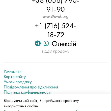
+38 (056) 790-
91-90
evek@evek.org
+1 (716) 524-
18-72
Олексій
відділ продажу
Рекивізити
Карта сайту
Умови продажу
Повідомлення про відкликання
Політика конфіденційності
Current metal prices
Відвідуючи цей сайт, Ви приймаєте програму
використання cookie.
© 2007–2026 «Evek GmbH»