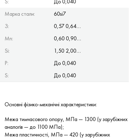
S:
До 0,040
Нимоник 90
Труба прецизійна
Лист, круг, дріт Н70МФВ
AM-350 - ams 5548
45Х14Н14В2М
ас35г2, 36smnpb14, 1.0765
Марка стали:
60si7
Нимоник 263
AM-355 - ams 5547
50Х14МФ
38х2н2ма, 34CrNiMo6, 40NiCrMo7
З:
0,57 0,64…
Haynes 25
Сustom 450® - uns S45000
65Х13
40хн2ма, 34CrNiMo4, 36hnm
Mn:
0,60 0,90…
Хайнс 188
Greek Ascoloy 418
90Х18МФ
38ХС, 37hs
Si:
1,50 2,00…
P:
До 0,040
Haynes 230
Труба корозійно-стійка
95Х18
38ХА, 37Cr4, aisi 5135
S:
До 0,040
Хастеллой b2
38ХН3МФА, 35nicrmov12-5
Хастеллой b3
40Г, 40Mn4, aisi 1035
Основні фізико-механічні характеристики:
Хастеллой c4
38ХМ, 42CrMo4, aisi 1.7225
Межа тимчасового опору, МПа — 1300 (у зарубіжних
Хастеллой c22
40ХН, 36NiCr6, aisi 3135
аналогів — до 1100 МПа);
Межа пластичності, МПа — 420 (у зарубіжних