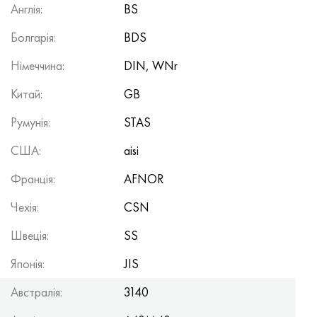
Англія:
BS
Болгарія:
BDS
Німеччина:
DIN, WNr
Китай:
GB
Румунія:
STAS
США:
aisi
Франція:
AFNOR
Чехія:
CSN
Швеція:
SS
Японія:
JIS
Австралія:
3140