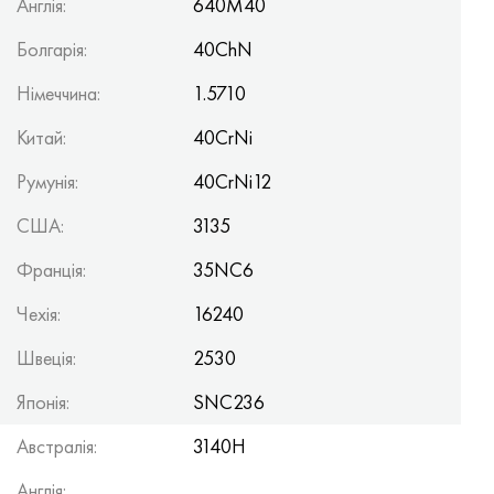
Англія:
640M40
Болгарія:
40ChN
Німеччина:
1.5710
Китай:
40CrNi
Румунія:
40CrNi12
США:
3135
Франція:
35NC6
Чехія:
16240
Швеція:
2530
Японія:
SNC236
Австралія:
3140H
Англія: