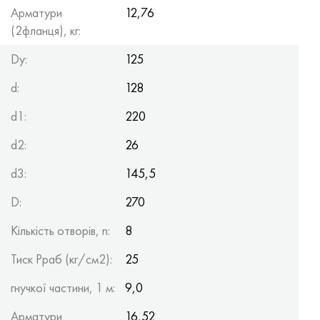
Арматури
12,76
(2фланця), кг:
Dy:
125
d:
128
d1:
220
d2:
26
d3:
145,5
D:
270
Кількість отворів, n:
8
Тиск Рраб (кг/см2):
25
гнучкої частини, 1 м:
9,0
Арматури
16,52