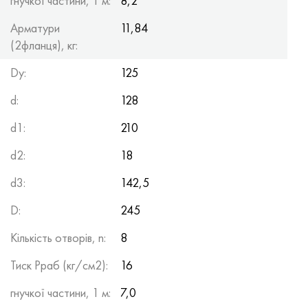
гнучкої частини, 1 м:
8,2
Арматури
11,84
(2фланця), кг:
Dy:
125
d:
128
d1:
210
d2:
18
d3:
142,5
D:
245
Кількість отворів, n:
8
Тиск Рраб (кг/см2):
16
гнучкої частини, 1 м:
7,0