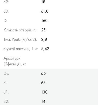
d2:
18
d3:
61,0
D:
160
Кількість отворів, n:
25
Тиск Рраб (кг/см2):
2,8
гнучкої частини, 1 м:
5,42
Арматури
(2фланця), кг:
Dy:
65
d:
63
d1:
130
d2:
14