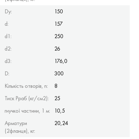
Dy:
150
d:
157
d1:
250
d2:
26
d3:
176,0
D:
300
Кількість отворів, n:
8
Тиск Рраб (кг/см2):
25
гнучкої частини, 1 м:
10,5
Арматури
20,24
(2фланця), кг: