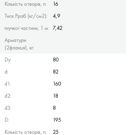
Кількість отворів, n:
16
Тиск Рраб (кг/см2):
4,9
гнучкої частини, 1 м:
7,42
Арматури
(2фланця), кг:
Dy:
80
d:
82
d1:
160
d2:
18
d3:
8
D:
195
Кількість отворів, n:
25