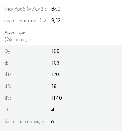
Тиск Рраб (кг/см2):
87,0
гнучкої частини, 1 м:
8,12
Арматури
(2фланця), кг:
Dy:
100
d:
103
d1:
170
d2:
18
d3:
117,0
D:
4
Кількість отворів, n:
6