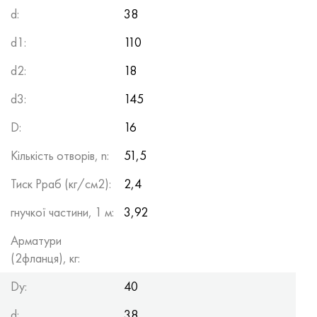
d:
38
d1:
110
d2:
18
d3:
145
D:
16
Кількість отворів, n:
51,5
Тиск Рраб (кг/см2):
2,4
гнучкої частини, 1 м:
3,92
Арматури
(2фланця), кг:
Dy:
40
d:
38