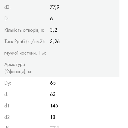
d3:
77,9
D:
6
Кількість отворів, n:
3,2
Тиск Рраб (кг/см2):
3,26
гнучкої частини, 1 м:
Арматури
(2фланця), кг:
Dy:
65
d:
63
d1:
145
d2:
18