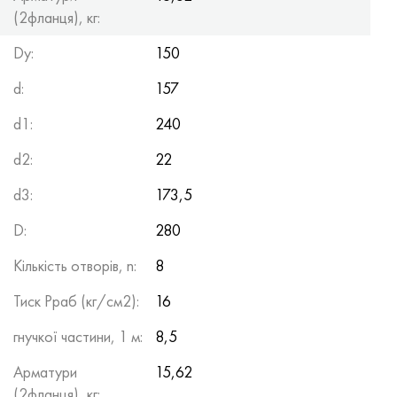
(2фланця), кг:
Dy:
150
d:
157
d1:
240
d2:
22
d3:
173,5
D:
280
Кількість отворів, n:
8
Тиск Рраб (кг/см2):
16
гнучкої частини, 1 м:
8,5
Арматури
15,62
(2фланця), кг: