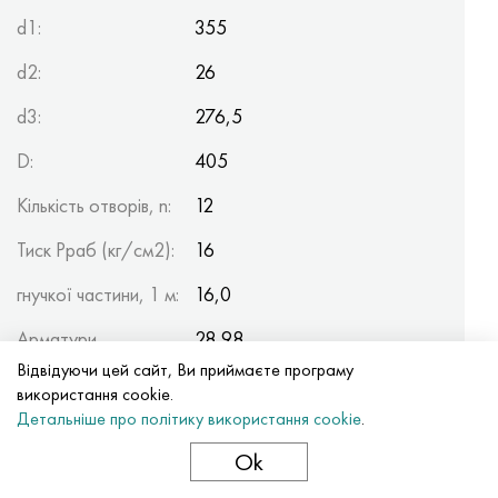
d1:
355
d2:
26
d3:
276,5
D:
405
Кількість отворів, n:
12
Тиск Рраб (кг/см2):
16
гнучкої частини, 1 м:
16,0
Арматури
28,98
(2фланця), кг:
Відвідуючи цей сайт, Ви приймаєте програму
використання cookie.
Детальніше про політику використання cookie
.
Ok
Застосування