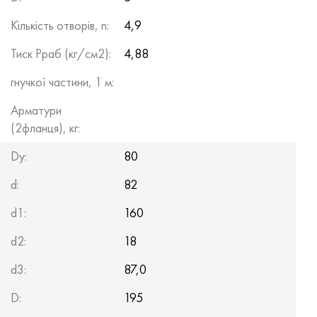
Кількість отворів, n:
4,9
Тиск Рраб (кг/см2):
4,88
гнучкої частини, 1 м:
Арматури
(2фланця), кг:
Dy:
80
d:
82
d1:
160
d2:
18
d3:
87,0
D:
195