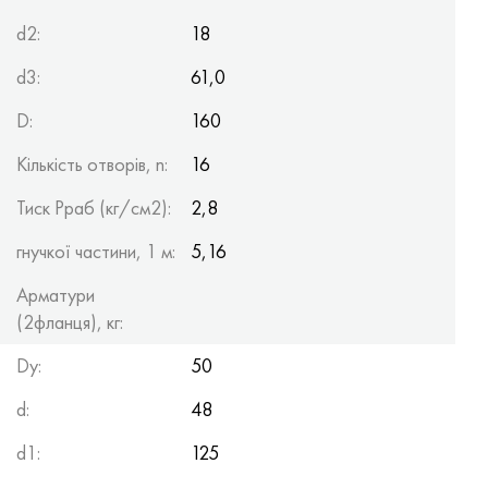
d2:
18
d3:
61,0
D:
160
Кількість отворів, n:
16
Тиск Рраб (кг/см2):
2,8
гнучкої частини, 1 м:
5,16
Арматури
(2фланця), кг:
Dy:
50
d:
48
d1:
125