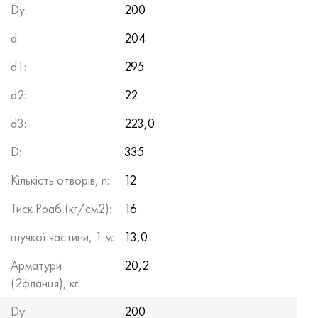
Dy:
200
d:
204
d1:
295
d2:
22
d3:
223,0
D:
335
Кількість отворів, n:
12
Тиск Рраб (кг/см2):
16
гнучкої частини, 1 м:
13,0
Арматури
20,2
(2фланця), кг:
Dy:
200