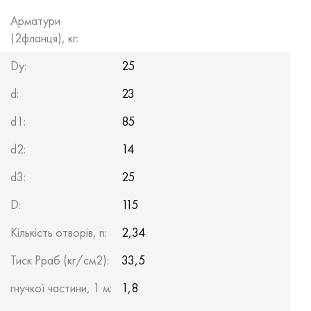
Хастеллой C-276
40ХФА, 1.7223, aisi 4142
Арматури
(2фланця), кг:
Хастеллой C2000
45Х, 45h, 1.7035
Dy:
25
Хастеллой 3
45ХН2МФА, k2425, 45hnmf
d:
23
Хастеллой x
А40Г, 44smn28, 1.0762, 46s20
d1:
85
Удимет 500
d2:
14
d3:
25
Удимет 720
D:
115
Кількість отворів, n:
2,34
Тиск Рраб (кг/см2):
33,5
гнучкої частини, 1 м:
1,8