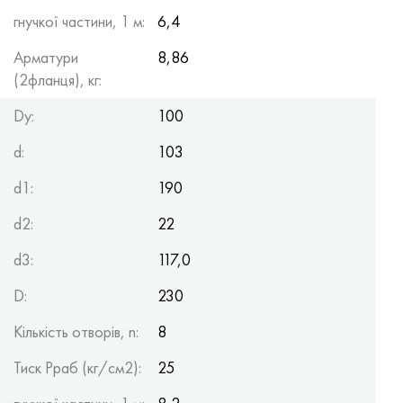
гнучкої частини, 1 м:
6,4
Арматури
8,86
(2фланця), кг:
Dy:
100
d:
103
d1:
190
d2:
22
d3:
117,0
D:
230
Кількість отворів, n:
8
Тиск Рраб (кг/см2):
25