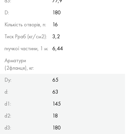
d3:
77,9
D:
180
Кількість отворів, n:
16
Тиск Рраб (кг/см2):
3,2
гнучкої частини, 1 м:
6,44
Арматури
(2фланця), кг:
Dy:
65
d:
63
d1:
145
d2:
18
d3:
180