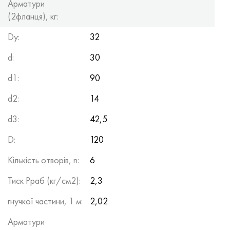
Арматури
(2фланця), кг:
Dy:
32
d:
30
d1:
90
d2:
14
d3:
42,5
D:
120
Кількість отворів, n:
6
Тиск Рраб (кг/см2):
2,3
гнучкої частини, 1 м:
2,02
Арматури