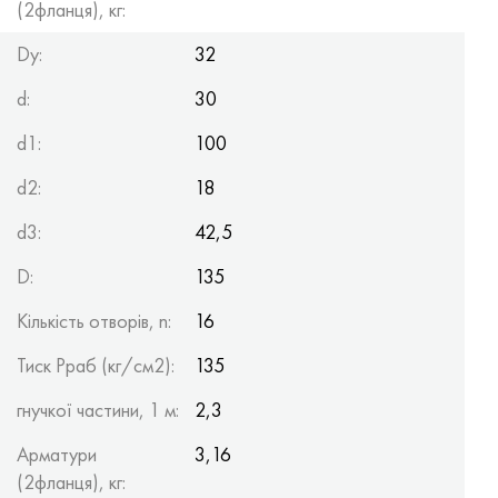
(2фланця), кг:
Dy:
32
d:
30
d1:
100
d2:
18
d3:
42,5
D:
135
Кількість отворів, n:
16
Тиск Рраб (кг/см2):
135
гнучкої частини, 1 м:
2,3
Арматури
3,16
(2фланця), кг: