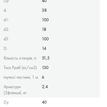
Dy:
40
d:
38
d1:
100
d2:
18
d3:
100
D:
14
Кількість отворів, n:
51,5
Тиск Рраб (кг/см2):
130
гнучкої частини, 1 м:
6
Арматури
2,4
(2фланця), кг:
Dy:
40