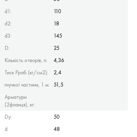
d1:
110
d2:
18
d3:
145
D:
25
Кількість отворів, n:
4,36
Тиск Рраб (кг/см2):
2,4
гнучкої частини, 1 м:
51,5
Арматури
(2фланця), кг:
Dy:
50
d:
48