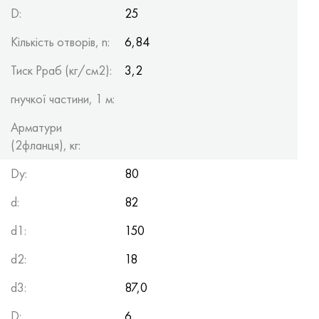
D:
25
Кількість отворів, n:
6,84
Тиск Рраб (кг/см2):
3,2
гнучкої частини, 1 м:
Арматури
(2фланця), кг:
Dy:
80
d:
82
d1:
150
d2:
18
d3:
87,0
D:
6