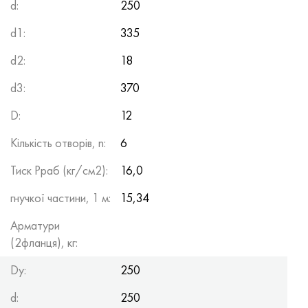
d:
250
d1:
335
d2:
18
d3:
370
D:
12
Кількість отворів, n:
6
Тиск Рраб (кг/см2):
16,0
гнучкої частини, 1 м:
15,34
Арматури
(2фланця), кг:
Dy:
250
d:
250