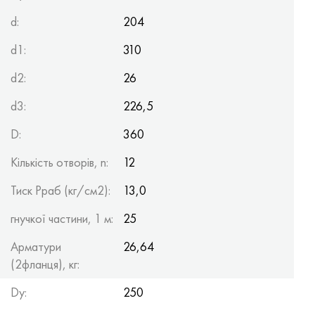
d:
204
d1:
310
d2:
26
d3:
226,5
D:
360
Кількість отворів, n:
12
Тиск Рраб (кг/см2):
13,0
гнучкої частини, 1 м:
25
Арматури
26,64
(2фланця), кг:
Dy:
250