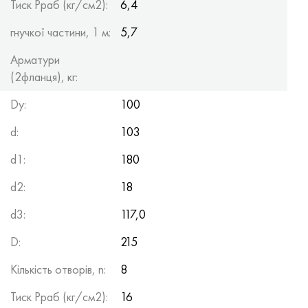
Тиск Рраб (кг/см2):
6,4
гнучкої частини, 1 м:
5,7
Арматури
(2фланця), кг:
Dy:
100
d:
103
d1:
180
d2:
18
d3:
117,0
D:
215
Кількість отворів, n:
8
Тиск Рраб (кг/см2):
16