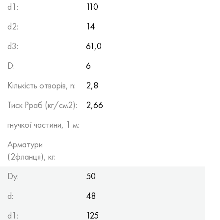
d1:
110
d2:
14
d3:
61,0
D:
6
Кількість отворів, n:
2,8
Тиск Рраб (кг/см2):
2,66
гнучкої частини, 1 м:
Арматури
(2фланця), кг:
Dy:
50
d:
48
d1:
125