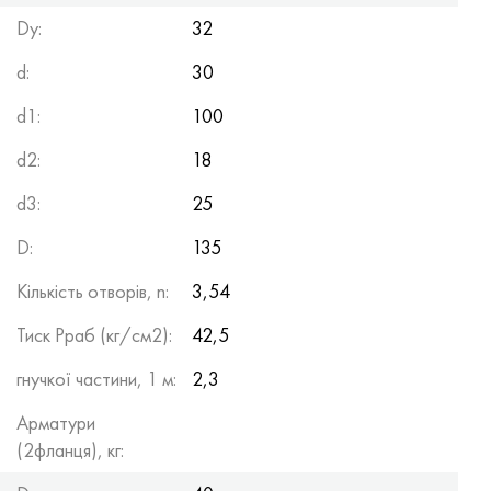
Dy:
32
d:
30
d1:
100
d2:
18
d3:
25
D:
135
Кількість отворів, n:
3,54
Тиск Рраб (кг/см2):
42,5
гнучкої частини, 1 м:
2,3
Арматури
(2фланця), кг: