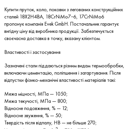
Нимоник 90
Труба прецизійна
Лист, круг, дріт Н70МФВ
AM-350 - ams 5548
45Х14Н14В2М
ас35г2, 36smnpb14, 1.0765
Купити пруток, коло, поковки з легованих конструкційних
сталей 18Х2Н4ВА, 18CrNiMo7−6, 17CrNiMo6
Нимоник 263
AM-355 - ams 5547
50Х14МФ
38х2н2ма, 34CrNiMo6, 40NiCrMo7
пропонує компанія Evek GmbH. Постачальник гарантує
вигідну ціну від виробника продукції. Забезпечується
Haynes 25
Сustom 450® - uns S45000
65Х13
40хн2ма, 34CrNiMo4, 36hnm
своєчасна доставка в точку, вказану клієнтом.
Хайнс 188
Greek Ascoloy 418
90Х18МФ
38ХС, 37hs
Властивості і застосування
Haynes 230
Труба корозійно-стійка
95Х18
38ХА, 37Cr4, aisi 5135
Зазначені стали піддаються різним видам термообробки,
включаючи цементацію, поліпшення і загартування. Після
Хастеллой b2
38ХН3МФА, 35nicrmov12-5
відпустки фізико-механічні властивості матеріалів такі:
Хастеллой b3
40Г, 40Mn4, aisi 1035
Межа міцності, МПа — 1050;
Межа текучості, МПа — 800;
Хастеллой c4
38ХМ, 42CrMo4, aisi 1.7225
Відносне подовження, % — 12;
Відносне звуження, % — 50;
Хастеллой c22
40ХН, 36NiCr6, aisi 3135
Твердість після відпалу, НВ — не більше 270;
2