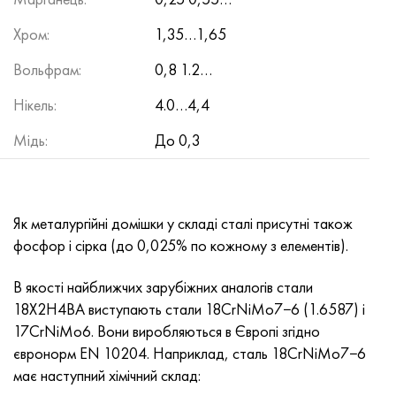
Incotherm
Стрічка, коло, дріт 47НД
Лист, круг, дріт ХН62ВМЮТ
ВТ-35
1.4466 - aisi 310MoLn
10Х17Н13М3Т
2.0872, CuNi10Fe1Mn, Cw352h
Червона латунь
45Г2, 45g2, aisi +1144
Р6М5, 1.3343, hs6-5-2, sw7m
Хром:
1,35…1,65
Incotest
Стрічка, коло, дріт 47НХР
Лист, круг, дріт ХН62МВКЮ
ПТ-1М сплав, труба
сплав Al6xn
Сплав 10Х18Н18Ю4Д
Кремнисто алюмінієва бронза
C84400, CuSn2ZnPb
Легована конструкційна сталь
Р6М5К5, 1.3243, hs6-5-2-5
Вольфрам:
0,8 1.2…
Jethete M152
Стрічка 49КФ
Лист, круг, дріт ХН63МБ
ПТ-3В
15-7Ph® - 1.4532
11Х11Н2В2МФ
CW301G, C64200
C83600, CuSn5ZnPb
10g2, 10Г2, aisi 1 513
Р6М5Ф3, 1.3344, hs6-5-3
Нікель:
4.0…4,4
Кобальт 6B
Стрічка, коло, дріт 49К2Ф, 49К2ФА-ВІ
труба ХН65ВМ
ПТ-7М
PH 13-8 Mo - 1.4534
12Х18Н9Т
Кремниста бронза
12Х2Н4А,15NiCr13, 1.5752
Р9М4К8,1.3207
Мідь:
До 0,3
maraging 250
труба 50Н
ХН65ВМТЮ
2B
1.4542 - 17-4Ph®
13Х11Н2В2МФ
C65500, CuAl11Fe3
АС14, 11SMnPb30
Р12Ф3, 1.3318, sw12
Як металургійні домішки у складі сталі присутні також
Рене 41
Стрічка, коло, дріт 50НП
Лист, круг, дріт ХН67МВТЮ
СПТ-2 св
Сustom 455® - 1.4543 - uns s45500
15х11мф
C65620, CuSi3Fe2Zn3
20Г, 20mn5
Р18, 1.3355, hs18-0-1, sw18
фосфор і сірка (до 0,025% по кожному з елементів).
Maraging 300
Стрічка, коло, дріт 50НХС
Лист, круг, дріт ХН68ВКТЮ
АТ3
1.4545 - 15-5Ph®
15х12внмф
C65100, CuSi1.5
20ХН3А, aisi 4320, 20hn3a
Вуглецева сталь
В якості найближчих зарубіжних аналогів стали
18Х2Н4ВА виступають стали 18CrNiMo7−6 (1.6587) і
Maraging 350
Стрічка, коло, дріт 52Н
Труба, круг, сплав ХН68ВМТЮК-вд
3М
1.4548 - 17-4Ph®
15Х12Н2МВФАБ
Оловяно-свинцева бронза
20ХМ, 24CrMo5, 20hm
У10,1.1645, C105W1
17CrNiMo6. Вони виробляються в Європі згідно
євронорм EN 10204. Наприклад, сталь 18CrNiMo7−6
MP35N
52К12Ф
ХН70ВМТЮ
ТЛ3
1.4550 - aisi 347
15Х16К5Н2МВФАБ
c92200, CuSn6Zn4Pb2
25ХГМ, 20CrMo5, 1.7264
11G12, 110Г13Л, X120Mn12
має наступний хімічний склад: