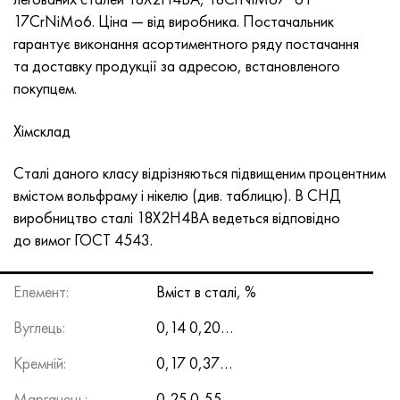
Інконель 686
Стрічка, коло, дріт 38НКД
Сплав ХН55МБЮ-вд
Труба мідно-нікелева
ВТ-9
Grade 29
1.4903 (X10CrMoVNb9-1)
Аіѕі 316 - 1.4401
1.4002 - aisi 405
08Х17Н13М2Т
C95500, 2.0970, CuAl9Ni3fe2
Ло62-1, 2.0530, c46400
C36000, 2.0375, CuZn36Pb3
Ам4
Дюралевий прокат Din, En
15ХМ, 13CrMo4-5, 15hm
20Х2Н4А, 20cr2ni4a
5ХНМ, 54NiCrMoV6,1.2711
Сітка плетена
17CrNiMo6. Ціна — від виробника. Постачальник
гарантує виконання асортиментного ряду постачання
Інконель 693
Стрічка 40КХНМ
Лист, круг, дріт ХН56МВКЮ
ВТ-14
Ti-6Al-6V-2Sn
1.4910 - aisi 316Ln
Сплав 1.4418
1.4008 - aisi 414
08Х17Н15М3Т
C95300, CuAl9
Ло70-1, CuZn28Sn1As, c44300
C37700, 2.0380, CuZn39Pb2
Вак4
AlCuMg1, 3.1325
18Х11МНФБ, X22CrMoV12-1
Низьколегована конструкційна сталь
6ХС, 60MnSi4, 6hs
та доставку продукції за адресою, встановленого
покупцем.
Інконель 706
Сплав 40ХНЮ-ВІ
Лист, круг, дріт ХН56МВТЮ
ВТ-16
Ti-6Al-2Sn-4Zr-2Mo
1.4919 - aisi 316h
1.4429 - aisi 316Ln
1.4512 - aisi 409
08Х18Н12Б
C62300-CuAl10Fe3
Ло90-1, C41000
C38500, 2.0401, CuZn39Pb3
Вд1, 1105
AlCuMg2, 3.1355
20К, p265gh, st41k
09Г2С, 13mn6, 09g2s
9ХВГ, 100MnCrW4
Хімсклад
інконель 718
Лист, стрічка 42н
Лист, круг, дріт ХН56МБЮД
ВТ18, ВТ18У
Ti-6Al-2Sn-4Zr-6Mo
Сплав 1.4922
Сплав 1.4430
08Х21Н6М2Т
C62400-CuAl11Fe3
ЛЦ40С, CuZn37AI1, C85800
C38010, 2.0402, CuZn40Pb2
Сва5
30Х3МФ, 31CrMoV9
14Г2, 17mn4, p295gh
Х6ВФ, X100CrMoV5-1, 1.2363
Сталі даного класу відрізняються підвищеним процентним
Інконель 725
сплав
Лист, круг, дріт ХН58В
ВТ20
Ti-8Al-1Mo-1V
Сплав 1.4923
Сплав 1.4432
09х14н19в2бр
Нікель алюмінієва бронза
ЛМЦ58-2, 2.0572, CuZn40Mn2
C35330, CuZn36Pb2As, cw602n
Жаропрочная релаксаційностійкі сталь
16гс, 15ga
Х12, X210Cr12, 1.2080
вмістом вольфраму і нікелю (див. таблицю). В СНД
виробництво сталі 18Х2Н4ВА ведеться відповідно
Інконель 738
Лист, стрічка 42НХТЮ
Лист, круг, дріт ХН60ВМТЮР
ВТ20-1 св
Ti-10V-2Fe-3Al
Сплав 286 - 1.4944
Сплав 1.4435
10Х11Н20Т2Р
c63000, 2.0966, CuAl10Ni5Fe4
ЛЖМЦ59-1-1
Алюмінієва латунь
30ХМ, 25CrMo4, 1.7218
16Г2АФ, p460n, s420n
Х12М, X165CrMoV12, 1.2601
до вимог
ГОСТ 4543
.
інконель 792
Стрічка, коло, дріт 44НХТЮ
Труба ХН60ВТ
ВТ20-2
Купити титановий пруток, лист Ti-15V-3Cr-3Sn-3Al: ціна
Aisi 347H - 1.4961
Сплав 1.4436
10х11н20т3р
c95500, 2.0975, CuAI10Fe5Ni5
ЛАЖ60-1-1
CuZn37Mn3Al2PbSi, CuZn40Al2, 2.0550
25Х1МФ, 21CrMoV5-7
17Г1С, s355j2g3
Х12МФ, K110, Stal D2
Елемент:
Вміст в сталі, %
від постачальника Evek GmbH
інконель 750
Стрічка, коло, дріт 45н
Лист, круг, дріт ХН60М
ВТ22
Сплав A-286 -1.4980
1.4438 - aisi 317L труба, дріт, круг
10х11н23т3мр
C95800, 2.0975, CuAl10Ni
ЛК80-3
C68700, CuZn20Al2
25Х2М1Ф, 24CrMoV5-5
17Г1С-У, St52-3, s355j0
Х12Ф1, X155CrVMo12-1, Nc11Lv
Вуглець:
0,14 0,20…
Alpha-Beta титан сплави
Інконель HX
Стрічка, коло, дріт 45НХТ
Лист, круг, дріт ХН60Ю
ВТ-23
Труба жаростійка жаростійкий
1.4439 - aisi 317 LMn
10Х14Г14Н4Т
C95520, CuAl11Ni
C86300, CuZn19Al6
35ХМ, 34CrMo4
35Г2, 35s20
Швидкорізальна
Кремній:
0,17 0,37…
Нікель і титан сплав
Марганець:
0,25 0,55…