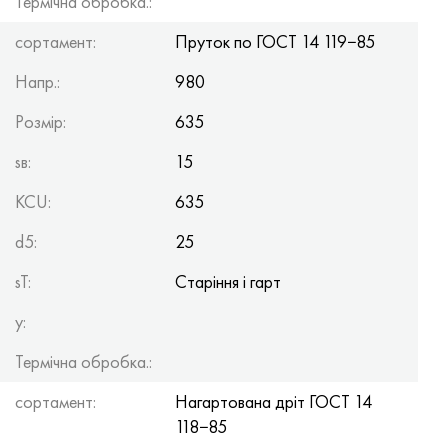
Термічна обробка.:
Хастеллой C-276
40ХФА, 1.7223, aisi 4142
сортамент:
Пруток по
ГОСТ 14
119−85
Хастеллой C2000
45Х, 45h, 1.7035
Напр.:
980
Хастеллой 3
45ХН2МФА, k2425, 45hnmf
Розмір:
635
sв:
15
Хастеллой x
А40Г, 44smn28, 1.0762, 46s20
KCU:
635
Удимет 500
d5:
25
Удимет 720
sT:
Старіння і гарт
y:
Термічна обробка.:
сортамент:
Нагартована дріт
ГОСТ 14
118−85