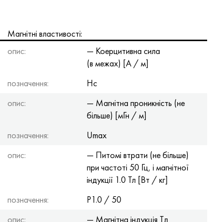
Магнітні властивості:
опис:
— Коерцитивна сила
(в межах) [А / м]
позначення:
Hc
опис:
— Магнітна проникність (не
більше) [мГн / м]
позначення:
Umax
опис:
— Питомі втрати (не більше)
при частоті 50 Гц, і магнітної
індукції 1.0 Тл [Вт / кг]
позначення:
P1.0 / 50
опис:
— Магнітна індукція Tл