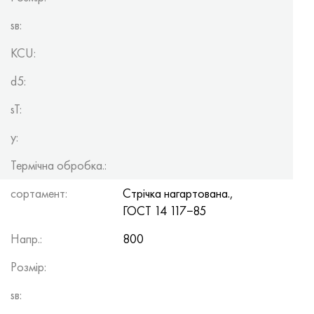
sв:
KCU:
d5:
sT:
y:
Термічна обробка.:
сортамент:
Стрічка нагартована.,
ГОСТ 14
117−85
Напр.:
800
Розмір:
sв: