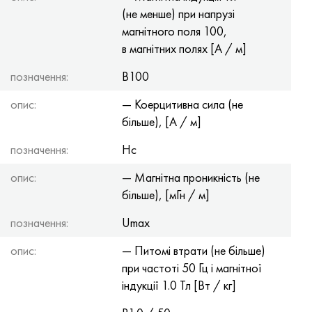
(не менше) при напрузі
магнітного поля 100,
в магнітних полях [А / м]
позначення:
B100
опис:
— Коерцитивна сила (не
більше), [А / м]
позначення:
Hc
опис:
— Магнітна проникність (не
більше), [мГн / м]
позначення:
Umax
опис:
— Питомі втрати (не більше)
при частоті 50 Гц і магнітної
індукції 1.0 Тл [Вт / кг]