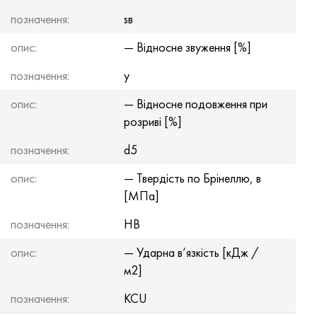
позначення:
sв
опис:
— Відносне звуження [%]
позначення:
y
опис:
— Відносне подовження при
розриві [%]
позначення:
d5
опис:
— Твердість по Брінеллю, в
[МПа]
позначення:
HB
опис:
— Ударна в’язкість [кДж /
м2]
позначення:
KCU