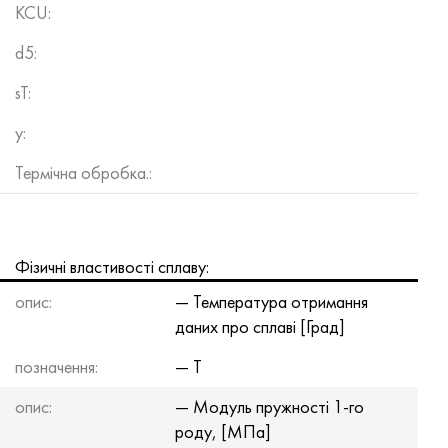
KCU:
d5:
sT:
y:
Термічна обробка.:
Фізичні властивості сплаву:
опис:
— Температура отримання
даних про сплаві [Град]
позначення:
— T
опис:
— Модуль пружності 1-го
роду, [МПа]