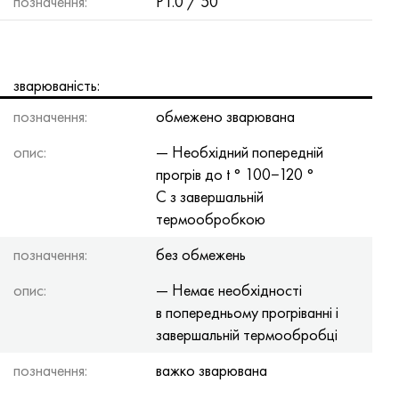
позначення:
P1.0 / 50
зварюваність:
позначення:
обмежено зварювана
опис:
— Необхідний попередній
прогрів до t ° 100−120 °
С з завершальній
термообробкою
позначення:
без обмежень
опис:
— Немає необхідності
в попередньому прогріванні і
завершальній термообробці
позначення:
важко зварювана