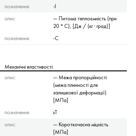
позначення:
-l
опис:
— Питома теплоємність (при
20 ° С), [Дж / (кг · град)]
позначення:
-C
Механічні властивості:
опис:
— Межа пропорційності
(межа плинності для
залишкової деформації)
[МПа]
позначення:
sT
опис:
— Короткочасна міцність
[МПа]