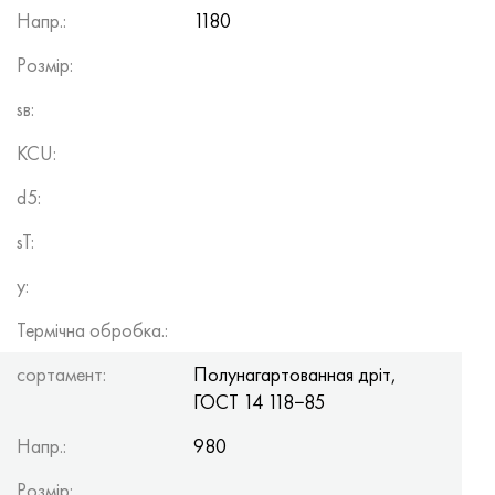
Напр.:
1180
Розмір:
sв:
KCU:
d5:
sT:
y:
Термічна обробка.:
сортамент:
Полунагартованная дріт,
ГОСТ 14
118−85
Напр.:
980
Розмір: