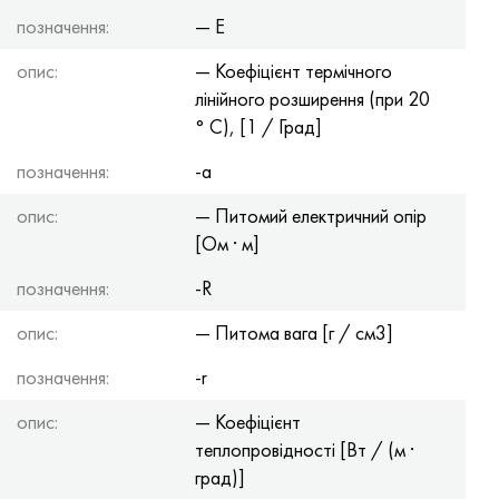
позначення:
— E
опис:
— Коефіцієнт термічного
лінійного розширення (при 20
° С), [1 / Град]
позначення:
-a
опис:
— Питомий електричний опір
[Ом · м]
позначення:
-R
опис:
— Питома вага [г / см3]
позначення:
-r
опис:
— Коефіцієнт
теплопровідності [Вт / (м ·
град)]