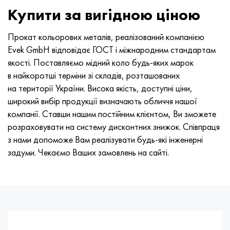
Нимоник 90
Труба прецизійна
Лист, круг, дріт Н70МФВ
AM-350 - ams 5548
45Х14Н14В2М
ас35г2, 36smnpb14, 1.0765
Купити за вигідною ціною
Нимоник 263
AM-355 - ams 5547
50Х14МФ
38х2н2ма, 34CrNiMo6, 40NiCrMo7
Прокат кольорових металів, реалізований компанією
Evek GmbH відповідає ГОСТ і міжнародним стандартам
Haynes 25
Сustom 450® - uns S45000
65Х13
40хн2ма, 34CrNiMo4, 36hnm
якості. Поставляємо мідний коло будь-яких марок
в найкоротші терміни зі складів, розташованих
Хайнс 188
Greek Ascoloy 418
90Х18МФ
38ХС, 37hs
на території України. Висока якість, доступні ціни,
широкий вибір продукції визначають обличчя нашої
Haynes 230
Труба корозійно-стійка
95Х18
38ХА, 37Cr4, aisi 5135
компанії. Ставши нашим постійним клієнтом, Ви зможете
розраховувати на систему дисконтних знижок. Співпраця
Хастеллой b2
38ХН3МФА, 35nicrmov12-5
з нами допоможе Вам реалізувати будь-які інженерні
задуми. Чекаємо Ваших замовлень на сайті.
Хастеллой b3
40Г, 40Mn4, aisi 1035
Хастеллой c4
38ХМ, 42CrMo4, aisi 1.7225
Хастеллой c22
40ХН, 36NiCr6, aisi 3135