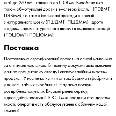
MP159
Стрічка, коло, дріт 56ДГНХ
Лист, круг, дріт ХН73МБТЮ
5B
1.4567 - aisi 304Cu
15Х16Н2АМ
30Х, aisi 5130, 30h
якої до 270 mm і товщина до 0,08 мм. Виробляються
також обмотувальні дроти в емалевою ізоляції (ПЭВМТ і
Multimet n155
Стрічка 68НХВКТЮ
Труба ХН70Ю
ТЛ5
1.4570 - aisi303Cu
18Х11МНФБ
30хгс, 30hgs
ПЭВММ); а також ізольовані проводи в ізоляції
з натурального шовку (ПШДМТ і ПШДММ) і дроти
Никрофер 5923 hMo
труба 79НМ
Труба ХН75МБТЮ
АТ-6
1.4574 - Alloy PH 15-7 Mo®
18Х12ВМБФР
30ХГСА, 30hgsa
з одним шаром натурального шовку і в емалевою ізоляції
(ПЭШОМТ і ПЭШОММ).
Никрофер 6030
Стрічка, коло, дріт 80НМ
Лист, круг, дріт ХН75ТБЮ
МС-6
1.4580 - aisi 316Cb
20Х12ВНМФ
30хгсн2а, 30hgsna
Поставка
Нитроник 40
80НМВ-ВІ
Лист, круг, дріт ХН77ТЮ
14 титан
1.4597 - aisi 204Cu
20Х3МВФ
30хн2ма, 30CrNiMo8
Поставляємо сертифікований прокат на основі манганина
за оптимальною ціною. В технічну документацію включені
Нитроник 50
80НХС
труба ХН77ТЮР
СП -17
Сплав 28 - 1.4563
21НКМТ
30хн3а, 31nicr14
дані по процентному складу і експлуатаційним якостям
продукції. У нас легко купити оптом будь-напівфабрикати
Нитроник 60
81НМА
труба ХН78Т
40 титан
Сплав 31 - 1.4562
37Х12Н8Г8МФБ
34хн3ма, 36NiCrMo16, 35NiCrMo16
для масштабних виробництв. Надаємо послуги
роздрібним покупцям. Високий рівень сервісу,
Нитроник 75
Види прецизійних сплавів
Лист, круг, дріт ХН80ТБЮ
Сплав 254smo® - 1.4547
40Х10С2М
35hgs, 35хгс
відповідність продукції ГОСТ і міжнародним стандартам
якості, оперативність обслуговування є обличчям нашої
Нимоник 80а
термобіметалів
Лист, круг, дріт Н65М
Сплав 926 - 1.4529
40Х9С2
35hgsa, 35ХГСА
компанії.