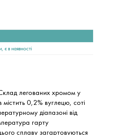
 є в наявності
Склад легованих хромом у
 містить 0,2% вуглецю, соті
пературному діапазоні від
емпература гарту
з цього сплаву загартовуються