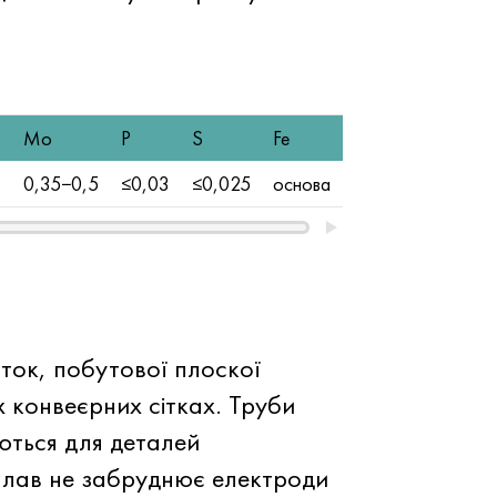
Мо
Р
S
Fe
0,35−0,5
≤0,03
≤0,025
основа
ток, побутової плоскої
х конвеєрних сітках. Труби
ться для деталей
плав не забруднює електроди