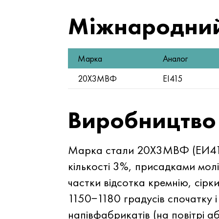
Міжнародний
Марка
Аналог
20Х3МВФ
ЕІ415
Виробництво
Марка стали 20Х3МВФ (ЕИ415)
кількості 3%, присадками молі
частки відсотка кремнію, сірк
1150−1180 градусів спочатку 
напівфабрикатів (на повітрі а