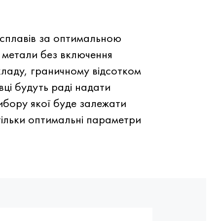
 сплавів за оптимальною
 метали без включення
кладу, граничному відсотком
вці будуть раді надати
вибору якої буде залежати
тільки оптимальні параметри