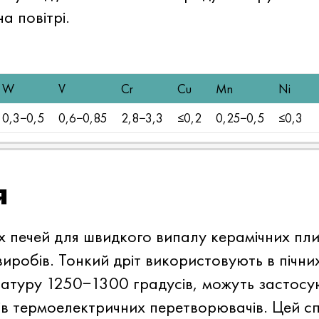
а повітрі.
W
V
Cr
Cu
Mn
Ni
0,3−0,5
0,6−0,85
2,8−3,3
≤0,2
0,25−0,5
≤0,3
я
х печей для швидкого випалу керамічних пли
виробів. Тонкий дріт використовують в пічни
уру 1250−1300 градусів, можуть застосую
ів термоелектричних перетворювачів. Цей с