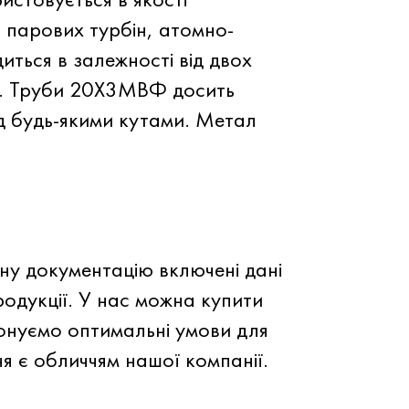
а парових турбін, атомно-
иться в залежності від двох
ини. Труби 20Х3МВФ досить
ід будь-якими кутами. Метал
ну документацію включені дані
родукції. У нас можна купити
онуємо оптимальні умови для
ня є обличчям нашої компанії.