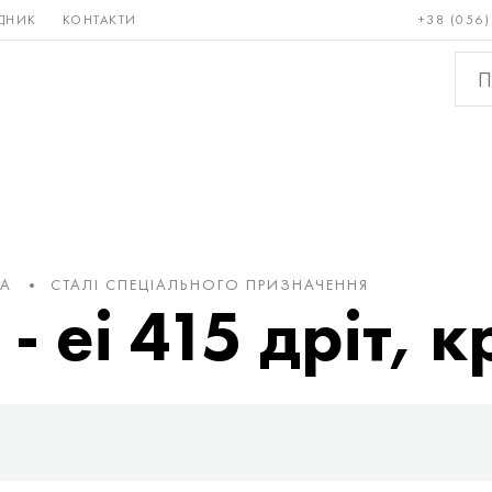
ДНИК
КОНТАКТИ
+38 (056)
Рідкісні і
Бронза, мідь,
Кольо
тугоплавкі
латунь
мета
КА
СТАЛІ СПЕЦІАЛЬНОГО ПРИЗНАЧЕННЯ
еі 415 дріт, к