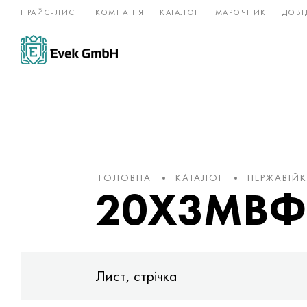
ПРАЙС-ЛИСТ
КОМПАНІЯ
КАТАЛОГ
МАРОЧНИК
ДОВІ
Нікелеві
Титан
нержавійка
сплави
ГОЛОВНА
КАТАЛОГ
НЕРЖАВІЙ
20Х3МВФ - 
Лист, стрічка