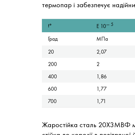
термопар і забезпечує надійн
— 5
t°
E 10
Град
МПа
20
2,07
200
2
400
1,86
600
1,77
700
1,71
Жаростійка сталь 20Х3МВФ м
стійка до корозії в повітряної