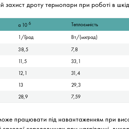
ий захист дроту термопари при роботі в шкі
6
Теплоємність
a 10
1/Град
Вт/(мхград)
38,5
7,8
11,5
33,1
12,1
31,4
13
29,3
28,9
7,59
оже працювати під навантаженням при висо
 й газової середовищах при нагріванні, вико