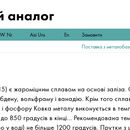
 аналог
W. Nr.
Aisi Uns
En
Замовити
Поставка з металобази,
 є жароміцним сплавом на основі заліза. 
бдену, вольфраму і ванадію. Крім того сплав
и і фосфору Ковка металу виконується в тем
і до 850 градусів в кінці… Рекомендована т
бо у воді) не більше 1200 градусів. Прутки 