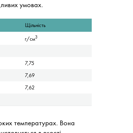
дливих умовах.
Щільність
3
г/см
7,75
7,69
7,62
ких температурах. Вона
ристовується в якості