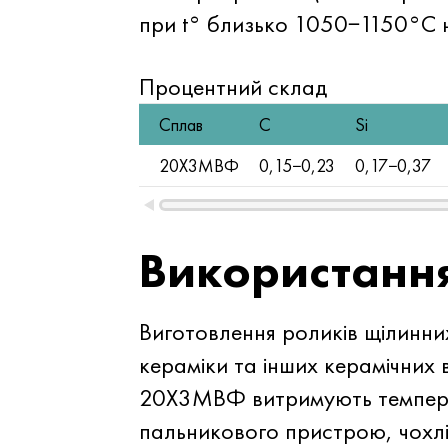
при t° близько 1050−1150°C н
Процентний склад
Сплав
C
Si
20Х3МВФ
0,15−0,23
0,17−0,37
Використанн
Виготовлення роликів щілинни
кераміки та інших керамічних 
20Х3МВФ витримують температ
пальникового пристрою, чохл