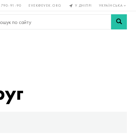
 790-91-90
EVEK@EVEK.ORG
У ДНІПРІ
УКРАЇНСЬКА
рові
Легована
Сітки і
ли
сталь
з'єднання
руг