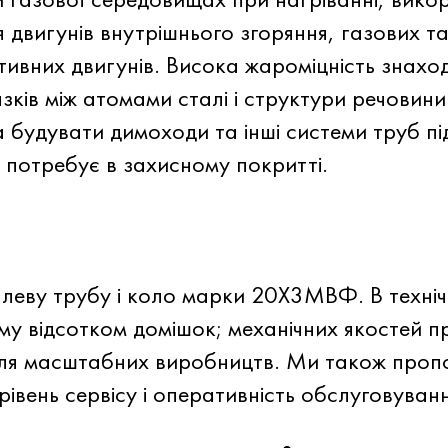
 двигунів внутрішнього згоряння, газових т
ивних двигунів. Висока жароміцність знаход
’язків між атомами сталі і структури речов
а будувати димоходи та інші системи труб п
 потребує в захисному покритті.
леву трубу і коло марки 20Х3МВФ. В техніч
му відсотком домішок; механічних якостей п
ля масштабних виробництв. Ми також проп
рівень сервісу і оперативність обслуговуван