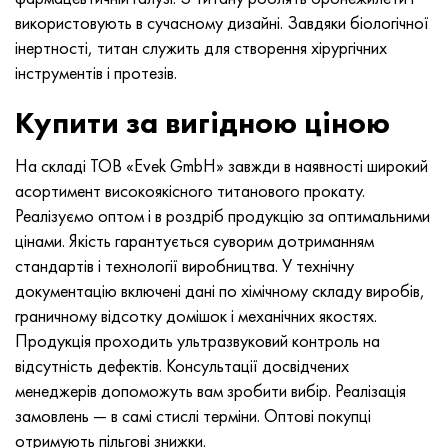
Хастеллой C-276
40ХФА, 1.7223, aisi 4142
використовують в сучасному дизайні. Завдяки біологічної
інертності, титан служить для створення хірургічних
Хастеллой C2000
45Х, 45h, 1.7035
інструментів і протезів.
Хастеллой 3
45ХН2МФА, k2425, 45hnmf
Купити за вигідною ціною
Хастеллой x
А40Г, 44smn28, 1.0762, 46s20
На складі ТОВ «Evek GmbH» завжди в наявності широкий
асортимент високоякісного титанового прокату.
Удимет 500
Реалізуємо оптом і в роздріб продукцію за оптимальними
цінами. Якість гарантується суворим дотриманням
Удимет 720
стандартів і технології виробництва. У технічну
документацію включені дані по хімічному складу виробів,
граничному відсотку домішок і механічних якостях.
Продукція проходить ультразвуковий контроль на
відсутність дефектів. Консультації досвідчених
менеджерів допоможуть вам зробити вибір. Реалізація
замовлень — в самі стислі терміни. Оптові покупці
отримують пільгові знижки.