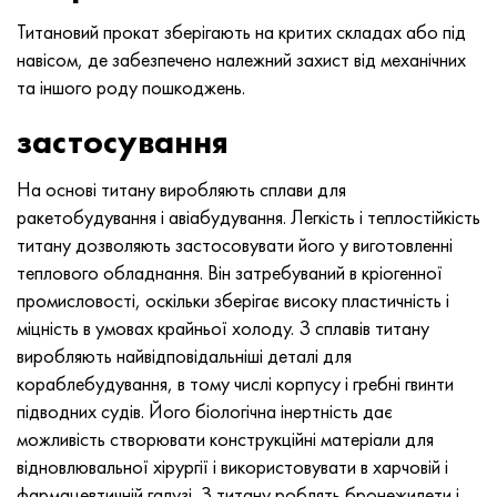
Нимоник 90
Труба прецизійна
Лист, круг, дріт Н70МФВ
AM-350 - ams 5548
45Х14Н14В2М
ас35г2, 36smnpb14, 1.0765
Титановий прокат зберігають на критих складах або під
навісом, де забезпечено належний захист від механічних
Нимоник 263
AM-355 - ams 5547
50Х14МФ
38х2н2ма, 34CrNiMo6, 40NiCrMo7
та іншого роду пошкоджень.
Haynes 25
Сustom 450® - uns S45000
65Х13
40хн2ма, 34CrNiMo4, 36hnm
застосування
Хайнс 188
Greek Ascoloy 418
90Х18МФ
38ХС, 37hs
На основі титану виробляють сплави для
ракетобудування і авіабудування. Легкість і теплостійкість
Haynes 230
Труба корозійно-стійка
95Х18
38ХА, 37Cr4, aisi 5135
титану дозволяють застосовувати його у виготовленні
теплового обладнання. Він затребуваний в кріогенної
Хастеллой b2
38ХН3МФА, 35nicrmov12-5
промисловості, оскільки зберігає високу пластичність і
міцність в умовах крайньої холоду. З сплавів титану
Хастеллой b3
40Г, 40Mn4, aisi 1035
виробляють найвідповідальніші деталі для
кораблебудування, в тому числі корпусу і гребні гвинти
Хастеллой c4
38ХМ, 42CrMo4, aisi 1.7225
підводних судів. Його біологічна інертність дає
можливість створювати конструкційні матеріали для
Хастеллой c22
40ХН, 36NiCr6, aisi 3135
відновлювальної хірургії і використовувати в харчовій і
фармацевтичній галузі. З титану роблять бронежилети і