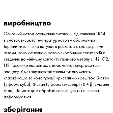
MP159
Стрічка, коло, дріт 56ДГНХ
Лист, круг, дріт ХН73МБТЮ
5B
1.4567 - aisi 304Cu
15Х16Н2АМ
30Х, aisi 5130, 30h
Multimet n155
Стрічка 68НХВКТЮ
Труба ХН70Ю
ТЛ5
1.4570 - aisi303Cu
18Х11МНФБ
30хгс, 30hgs
виробництво
Никрофер 5923 hMo
труба 79НМ
Труба ХН75МБТЮ
АТ-6
1.4574 - Alloy PH 15-7 Mo®
18Х12ВМБФР
30ХГСА, 30hgsa
Основний метод отримання титану — відновлення TiCl4
Никрофер 6030
Стрічка, коло, дріт 80НМ
Лист, круг, дріт ХН75ТБЮ
МС-6
1.4580 - aisi 316Cb
20Х12ВНМФ
30хгсн2а, 30hgsna
в умовах високих температур натрієм або магнієм.
Гарячий титан легко вступає в реакцію з атмосферними
Нитроник 40
80НМВ-ВІ
Лист, круг, дріт ХН77ТЮ
14 титан
1.4597 - aisi 204Cu
20Х3МВФ
30хн2ма, 30CrNiMo8
газами, тому основною метою виробничих технологій є
зведення до мінімуму контакту гарячого металу з N2, O2,
Нитроник 50
80НХС
труба ХН77ТЮР
СП -17
Сплав 28 - 1.4563
21НКМТ
30хн3а, 31nicr14
H2. Головним недоліком є дорожнеча і енергоємність
процесу. У металознавстві сплави титану мають
Нитроник 60
81НМА
труба ХН78Т
40 титан
Сплав 31 - 1.4562
37Х12Н8Г8МФБ
34хн3ма, 36NiCrMo16, 35NiCrMo16
класифікацію за конфігурації кристалічних решіток: β-стан
(у формі куба), α-стан (у формі гексаедр) і α + β (змішане
Нитроник 75
Види прецизійних сплавів
Лист, круг, дріт ХН80ТБЮ
Сплав 254smo® - 1.4547
40Х10С2М
35hgs, 35хгс
стан). За методом обробки сплави ділять на ливарні і
деформуються.
Нимоник 80а
термобіметалів
Лист, круг, дріт Н65М
Сплав 926 - 1.4529
40Х9С2
35hgsa, 35ХГСА
зберігання