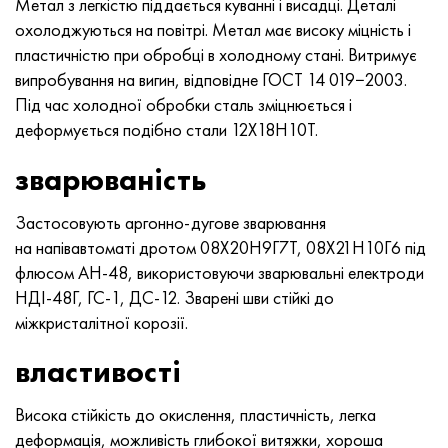
Метал з легкістю піддається куванні і висадці. Деталі
MP159
Стрічка, коло, дріт 56ДГНХ
Лист, круг, дріт ХН73МБТЮ
5B
1.4567 - aisi 304Cu
15Х16Н2АМ
30Х, aisi 5130, 30h
охолоджуються на повітрі. Метал має високу міцність і
пластичністю при обробці в холодному стані. Витримує
Multimet n155
Стрічка 68НХВКТЮ
Труба ХН70Ю
ТЛ5
1.4570 - aisi303Cu
18Х11МНФБ
30хгс, 30hgs
випробування на вигин, відповідне
ГОСТ 14
019−2003.
Під час холодної обробки сталь зміцнюється і
Никрофер 5923 hMo
труба 79НМ
Труба ХН75МБТЮ
АТ-6
1.4574 - Alloy PH 15-7 Mo®
18Х12ВМБФР
30ХГСА, 30hgsa
деформується подібно стали 12Х18Н10Т.
Никрофер 6030
Стрічка, коло, дріт 80НМ
Лист, круг, дріт ХН75ТБЮ
МС-6
1.4580 - aisi 316Cb
20Х12ВНМФ
30хгсн2а, 30hgsna
зварюваність
Нитроник 40
80НМВ-ВІ
Лист, круг, дріт ХН77ТЮ
14 титан
1.4597 - aisi 204Cu
20Х3МВФ
30хн2ма, 30CrNiMo8
Застосовують аргонно-дугове зварювання
на напівавтоматі дротом 08Х20Н9Г7Т, 08Х21Н10Г6 під
Нитроник 50
80НХС
труба ХН77ТЮР
СП -17
Сплав 28 - 1.4563
21НКМТ
30хн3а, 31nicr14
флюсом АН-48, використовуючи зварювальні електроди
НДІ-48Г, ГС-1, ДС-12. Зварені шви стійкі до
Нитроник 60
81НМА
труба ХН78Т
40 титан
Сплав 31 - 1.4562
37Х12Н8Г8МФБ
34хн3ма, 36NiCrMo16, 35NiCrMo16
міжкристалітної корозії.
Нитроник 75
Види прецизійних сплавів
Лист, круг, дріт ХН80ТБЮ
Сплав 254smo® - 1.4547
40Х10С2М
35hgs, 35хгс
властивості
Нимоник 80а
термобіметалів
Лист, круг, дріт Н65М
Сплав 926 - 1.4529
40Х9С2
35hgsa, 35ХГСА
Висока стійкість до окислення, пластичність, легка
деформація, можливість глибокої витяжки, хороша