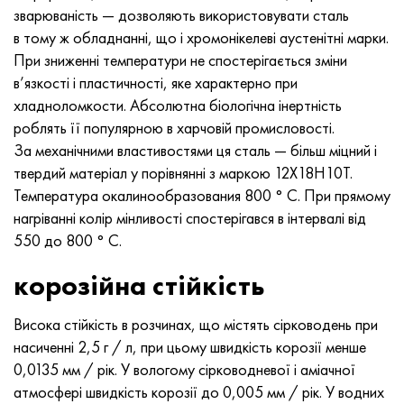
Нимоник 90
Труба прецизійна
Лист, круг, дріт Н70МФВ
AM-350 - ams 5548
45Х14Н14В2М
ас35г2, 36smnpb14, 1.0765
зварюваність — дозволяють використовувати сталь
в тому ж обладнанні, що і хромонікелеві аустенітні марки.
Нимоник 263
AM-355 - ams 5547
50Х14МФ
38х2н2ма, 34CrNiMo6, 40NiCrMo7
При зниженні температури не спостерігається зміни
в’язкості і пластичності, яке характерно при
Haynes 25
Сustom 450® - uns S45000
65Х13
40хн2ма, 34CrNiMo4, 36hnm
хладноломкости. Абсолютна біологічна інертність
роблять її популярною в харчовій промисловості.
Хайнс 188
Greek Ascoloy 418
90Х18МФ
38ХС, 37hs
За механічними властивостями ця сталь — більш міцний і
твердий матеріал у порівнянні з маркою 12Х18Н10Т.
Haynes 230
Труба корозійно-стійка
95Х18
38ХА, 37Cr4, aisi 5135
Температура окалинообразования 800 ° C. При прямому
нагріванні колір мінливості спостерігався в інтервалі від
Хастеллой b2
38ХН3МФА, 35nicrmov12-5
550 до 800 ° C.
корозійна стійкість
Хастеллой b3
40Г, 40Mn4, aisi 1035
Висока стійкість в розчинах, що містять сірководень при
Хастеллой c4
38ХМ, 42CrMo4, aisi 1.7225
насиченні 2,5 г / л, при цьому швидкість корозії менше
0,0135 мм / рік. У вологому сірководневої і аміачної
Хастеллой c22
40ХН, 36NiCr6, aisi 3135
атмосфері швидкість корозії до 0,005 мм / рік. У водних