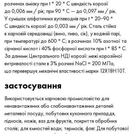
розчинах аміаку при t ° 20 ° C швидкість корозії
Хастеллой C-276
40ХФА, 1.7223, aisi 4142
до 0,006 мм / рік; при 90 ° C — до 0,097 мм / рік.
У сумішах аліфатичних вуглеводнів при t ° 20−90 °
Хастеллой C2000
45Х, 45h, 1.7035
С швидкість корозії до 0,003 мм / рік. Сталь стійка
в харчовій середовищі (вино, пиво, сік), у водяній парі,
Хастеллой 3
45ХН2МФА, k2425, 45hnmf
при температурі до 600 ° С; в розчинах 10% азотної та
сірчаної кислот і 40% фосфорної кислоти при t ° 85 ° C.
Хастеллой x
А40Г, 44smn28, 1.0762, 46s20
За даними Центрального НДІ корозії: межі корозійної
витривалості стали в 3% розчині NaCl = 200 МПа,
Удимет 500
що перевершує механічні властивості марки 12Х18Н10Т.
Удимет 720
застосування
Використовується харчовою промисловістю для
ненавантажених або слабонавантажених деталей:
металевої посуду, побутових кухонного приладдя,
підносів, ножів, ваз для фруктів, покриття обробних
столів; для ємностей води, термосів, фляг. Для побутової