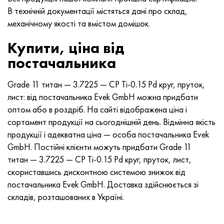
Хастеллой C-276
40ХФА, 1.7223, aisi 4142
В технічній документації містяться дані про склад,
механічному якості та вмістом домішок.
Хастеллой C2000
45Х, 45h, 1.7035
Купити, ціна від
Хастеллой 3
45ХН2МФА, k2425, 45hnmf
постачальника
Хастеллой x
А40Г, 44smn28, 1.0762, 46s20
Grade 11 титан — 3.7225 — CP Ti-0.15 Pd круг, пруток,
лист: від постачальника Evek GmbH можна придбати
Удимет 500
оптом або в роздріб. На сайті відображена ціна і
сортамент продукції на сьогоднішній день. Відмінна якість
Удимет 720
продукції і адекватна ціна — особа постачальника Evek
GmbH. Постійні клієнти можуть придбати Grade 11
титан — 3.7225 — CP Ti-0.15 Pd круг, пруток, лист,
скориставшись дисконтною системою знижок від
постачальника Evek GmbH. Доставка здійснюється зі
складів, розташованих в Україні.