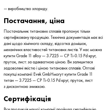
Нимоник 90
Труба прецизійна
Лист, круг, дріт Н70МФВ
AM-350 - ams 5548
45Х14Н14В2М
ас35г2, 36smnpb14, 1.0765
— виробництво хлориду.
Нимоник 263
AM-355 - ams 5547
50Х14МФ
38х2н2ма, 34CrNiMo6, 40NiCrMo7
Постачання, ціна
Haynes 25
Сustom 450® - uns S45000
65Х13
40хн2ма, 34CrNiMo4, 36hnm
Постачальник титанових сплавів пропонує тільки
сертифіковану продукцію. Технічна документація має всі
Хайнс 188
Greek Ascoloy 418
90Х18МФ
38ХС, 37hs
дані щодо хімічного складу, відсотка домішок,
механічних властивостей титанових листів. У нас можна
Haynes 230
Труба корозійно-стійка
95Х18
38ХА, 37Cr4, aisi 5135
купити Grade 11 alloy — 3.7225 — CP Ti-0.15 Pd круг,
пруток, лист: за адекватною ціною. Ви залишитеся
Хастеллой b2
38ХН3МФА, 35nicrmov12-5
задоволені якістю і ціною титанових сплавів. Оптові
покупці компанії Evek GmbHмогут купити Grade 11
Хастеллой b3
40Г, 40Mn4, aisi 1035
титан — 3.7225 — CP Ti-0.15 Pd круг, пруток, лист
з дисконтною знижкою.
Хастеллой c4
38ХМ, 42CrMo4, aisi 1.7225
Сертифікація
Хастеллой c22
40ХН, 36NiCr6, aisi 3135
Вся продукція нашої компанії пройшла сертифікацію.