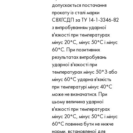
допускається постачання
прокату із сталі марки
С8ХГСДП за ТУ 14-1-3346-82
з випробуванням ударної
в'язкості при температурах
мінус 20°С, мінус 50°С і мінус
60°С. При позитивних
результатах випробувань
ударної в'язкості при
температурах мінус 50°З або
мінус 60°С ударна в'язкість
при температурі мінус 40°С
може не визначатися. При
цьому величина ударної
в'язкості при температурах
мінус 20°С, мінус 50°С і мінус
60°С повинна бути не нижче
норми, встановленої для