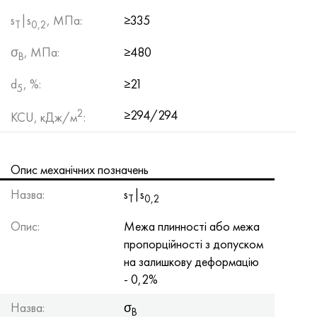
Хастеллой C-276
40ХФА, 1.7223, aisi 4142
s
|s
, МПа:
≥335
Т
0,2
Хастеллой C2000
45Х, 45h, 1.7035
σ
, МПа:
≥480
B
Хастеллой 3
45ХН2МФА, k2425, 45hnmf
d
, %:
≥21
5
2
Хастеллой x
А40Г, 44smn28, 1.0762, 46s20
≥294/294
KCU, кДж/м
:
Удимет 500
Опис механічних позначень
Удимет 720
Назва:
s
|s
Т
0,2
Опис:
Межа плинності або межа
пропорційності з допуском
на залишкову деформацію
- 0,2%
Назва:
σ
B