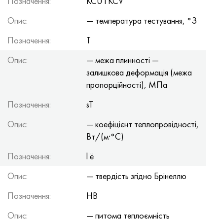
Позначення:
KCU і KCV
Опис:
— температура тестування, °З
Позначення:
T
Опис:
— межа плинності —
залишкова деформація (межа
пропорційності), МПа
Позначення:
sT
Опис:
— коефіцієнт теплопровідності,
Вт/(м·°С)
Позначення:
l ë
Опис:
— твердість згідно Брінеллю
Позначення:
HB
Опис:
— питома теплоємність