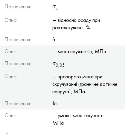
Позначення:
σ
в
Опис:
— відносна осаду при
розтріскуванні, %
Позначення:
å
Опис:
— межа пружності, МПа
Позначення:
σ
0,05
Опис:
— прозорого межа при
скручуванні (граничне дотичне
напруга), МПа
Позначення:
Jê
Опис:
— умовні межі текучості,
МПа