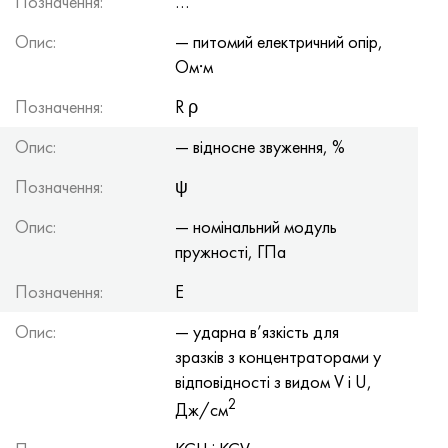
Позначення:
…
Опис:
— питомий електричний опір,
Ом·м
Позначення:
R ρ
Опис:
— відносне звуження, %
Позначення:
ψ
Опис:
— номінальний модуль
пружності, ГПа
Позначення:
E
Опис:
— ударна в’язкість для
зразків з концентраторами у
відповідності з видом V і U,
2
Дж/см