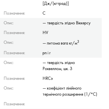
[Дж/(кг·град)]
Позначення:
C
Опис:
— твердість згідно Віккерсу
Позначення:
HV
3
Опис:
— питома вага кг/м
Позначення:
pn і r
Опис:
— твердість згідно
Роквеллом, шк. З
Позначення:
HRCэ
Опис:
— коефіцієнт лінійного
термічного розширення (1/°С)
Позначення: