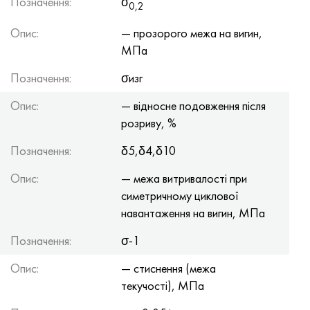
Позначення:
σ
0,2
Опис:
— прозорого межа на вигин,
МПа
Позначення:
σизг
Опис:
— відносне подовження після
розриву, %
Позначення:
δ5,δ4,δ10
Опис:
— межа витривалості при
симетричному циклової
навантаження на вигин, МПа
Позначення:
σ-1
Опис:
— стиснення (межа
текучості), МПа