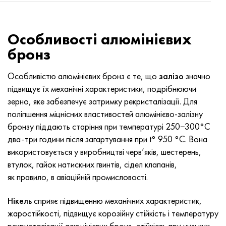
Нимоник 90
Труба прецизійна
Лист, круг, дріт Н70МФВ
AM-350 - ams 5548
45Х14Н14В2М
ас35г2, 36smnpb14, 1.0765
Нимоник 263
AM-355 - ams 5547
50Х14МФ
38х2н2ма, 34CrNiMo6, 40NiCrMo7
Особливості алюмінієвих
бронз
Haynes 25
Сustom 450® - uns S45000
65Х13
40хн2ма, 34CrNiMo4, 36hnm
Особливістю алюмінієвих бронз є те, що
залізо
значно
Хайнс 188
Greek Ascoloy 418
90Х18МФ
38ХС, 37hs
підвищує їх механічні характеристики, подрібнюючи
зерно, яке забезпечує затримку рекристалізації. Для
Haynes 230
Труба корозійно-стійка
95Х18
38ХА, 37Cr4, aisi 5135
поліпшення міцнісних властивостей алюмінієво-залізну
бронзу піддають старіння при температурі 250−300°С
Хастеллой b2
38ХН3МФА, 35nicrmov12-5
два-три години після загартування при t° 950 °C. Вона
використовується у виробництві черв’яків, шестерень,
Хастеллой b3
40Г, 40Mn4, aisi 1035
втулок, гайок натискних гвинтів, сідел клапанів,
як правило, в авіаційній промисловості.
Хастеллой c4
38ХМ, 42CrMo4, aisi 1.7225
Нікель
сприяє підвищенню механічних характеристик,
Хастеллой c22
40ХН, 36NiCr6, aisi 3135
жаростійкості, підвищує корозійну стійкість і температуру
рекристалізації алюмінієвих бронз, стійкість при низьких