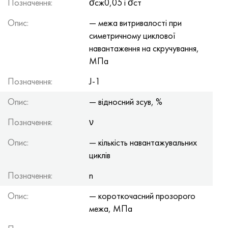
Позначення:
σсж0,05 і σст
Опис:
— межа витривалості при
симетричному циклової
навантаження на скручування,
МПа
Позначення:
J-1
Опис:
— відносний зсув, %
Позначення:
ν
Опис:
— кількість навантажувальних
циклів
Позначення:
n
Опис:
— короткочасний прозорого
межа, МПа