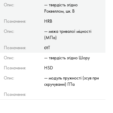
Опис:
— твердість згідно
Роквеллом, шк. В
Позначення:
HRB
Опис:
— межа тривалої міцності
(МПа)
Позначення:
σtТ
Опис:
— твердість згідно Шору
Позначення:
HSD
Опис:
— модуль пружності (зсув при
скручуванні) ГПа
Позначення: