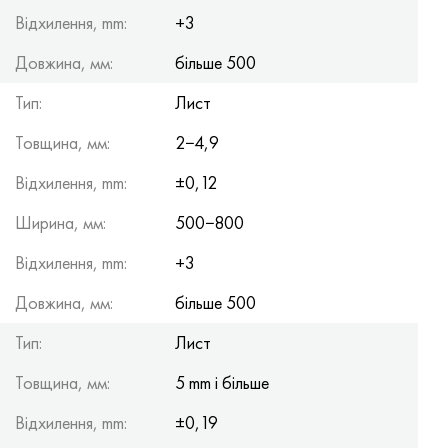
Хастеллой C-276
40ХФА, 1.7223, aisi 4142
Відхилення, mm:
+3
Довжина, мм:
Хастеллой C2000
45Х, 45h, 1.7035
більше 500
Тип:
Лист
Хастеллой 3
45ХН2МФА, k2425, 45hnmf
Товщина, мм:
2−4,9
Хастеллой x
А40Г, 44smn28, 1.0762, 46s20
Відхилення, mm:
±0,12
Удимет 500
Ширина, мм:
500−800
Відхилення, mm:
Удимет 720
+3
Довжина, мм:
більше 500
Тип:
Лист
Товщина, мм:
5 mm і більше
Відхилення, mm:
±0,19